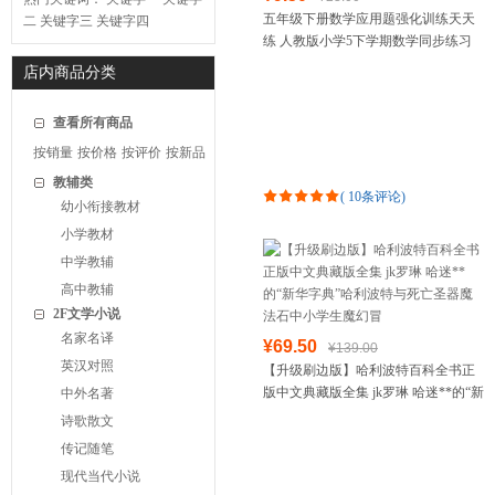
五年级下册数学应用题强化训练天天
二
关键字三
关键字四
练 人教版小学5下学期数学同步练习
题同步专项训练思维强化口算题卡计
店内商品分类
算题练习册每日一练
查看所有商品
按销量
按价格
按评价
按新品
教辅类
(
10条评论
)
幼小衔接教材
小学教材
中学教辅
高中教辅
2F文学小说
名家名译
¥69.50
¥139.00
英汉对照
【升级刷边版】哈利波特百科全书正
版中文典藏版全集 jk罗琳 哈迷**的“新
中外名著
华字典”哈利波特与死亡圣器魔法石中
诗歌散文
小学生魔幻冒
传记随笔
现代当代小说