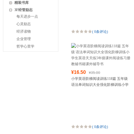
集锦汇总大集结专项训
精装书库
3F经管励志
每天进步一点
心灵励志
经济读物
(
0条评论
)
企业管理
哲学心里学
¥16.50
¥35.00
小学英语阶梯阅读训练118篇 五年级
语法单词知识大全强化阶梯训练小学
生英语天天练5年级课外阅读练习册教
辅书籍课外辅导书
(
0条评论
)