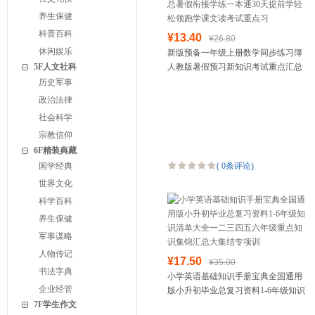
养生保健
科普百科
¥13.40
¥26.80
休闲娱乐
新版预备一年级上册数学同步练习簿
5F人文社科
人教版暑假预习新知识考试重点汇总
暑假衔接学练一本通30天提前学轻松
历史军事
领跑学课文读考试重点习
政治法律
社会科学
宗教信仰
6F精装典藏
国学经典
(
0条评论
)
世界文化
科学百科
养生保健
军事谋略
人物传记
¥17.50
¥35.00
书法字典
小学英语基础知识手册宝典全国通用
企业经管
版小升初毕业总复习资料1-6年级知识
7F学生作文
清单大全一二三四五六年级重点知识