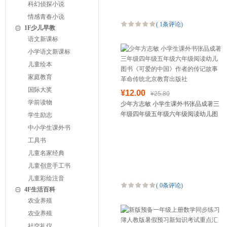
科幻侦探小说
情感青春小说
(
1条评论
)
1F少儿早教
语文新课标
小学语文新课标
儿童绘本
家庭教育
国际大奖
¥12.00
¥25.80
学前读物
少年方志敏 小学生课外书张品成著三
年级四年级五年级六年级阅读幼儿图
学生励志
书《可爱的中国》作者的传记故事革
中小学生课外书
命传统北京教育出版社
工具书
儿童名家经典
儿童创意手工书
儿童彩绘注音
(
0条评论
)
4F生活百科
农业养殖
农业养殖
社交礼仪