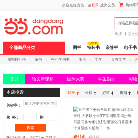
新
购物车
欢迎光临当当，请
登录
成为会员
窗
口
打
白狼星探险
开
无
障
热搜:
中国文
碍
者从不说谎
说
全部商品分类
图书
特装书
亲签书
电子书
明
页
图书排行榜
童书
中小学用书
小说
文学
青春文学
面,
按
科技
进口原版
电子书
Ctrl
加
首页
语文新课标
国际大奖
学生励志
彩绘
波
浪
键
本店搜索
销量
价格
好评
折扣
打
开
关键字：
导
盲
模
价 格：
到
式
搜索
¥9.50
¥23.00
热门关键词：
关键字一
关键字