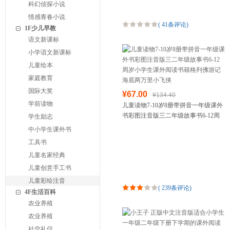
科幻侦探小说
情感青春小说
(
41条评论
)
1F少儿早教
语文新课标
小学语文新课标
儿童绘本
家庭教育
国际大奖
¥67.00
¥134.40
学前读物
儿童读物7-10岁8册带拼音一年级课外
书彩图注音版三二年级故事书6-12周
学生励志
岁小学生课外阅读书籍格列佛游记海
中小学生课外书
底两万里小飞侠
工具书
儿童名家经典
儿童创意手工书
儿童彩绘注音
(
239条评论
)
4F生活百科
农业养殖
农业养殖
社交礼仪