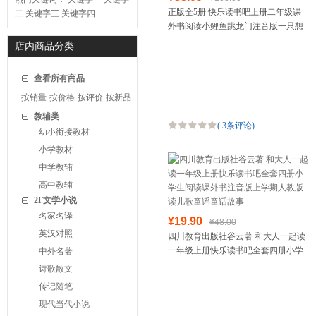
正版全5册 快乐读书吧上册二年级课
二
关键字三
关键字四
外书阅读小鲤鱼跳龙门注音版一只想
飞猫小狗小房子孤独的小螃蟹歪脑袋
店内商品分类
木头桩上册人教版阅读书
查看所有商品
按销量
按价格
按评价
按新品
教辅类
(
3条评论
)
幼小衔接教材
小学教材
中学教辅
高中教辅
2F文学小说
名家名译
¥19.90
¥48.00
英汉对照
四川教育出版社谷云著 和大人一起读
一年级上册快乐读书吧全套四册小学
中外名著
生阅读课外书注音版上学期人教版读
诗歌散文
儿歌童谣童话故事
传记随笔
现代当代小说