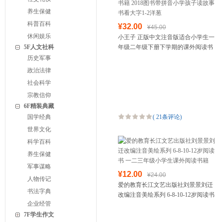
养生保健
科普百科
¥32.00
¥45.00
休闲娱乐
小王子 正版中文注音版适合小学生一
5F人文社科
年级二年级下册下学期的课外阅读书
籍 2018图书带拼音小学孩子读故事书
历史军事
看大字1-2洋葱
政治法律
社会科学
宗教信仰
6F精装典藏
国学经典
(
21条评论
)
世界文化
科学百科
养生保健
军事谋略
¥12.00
¥24.00
人物传记
爱的教育长江文艺出版社刘景景刘迁
书法字典
改编注音美绘系列 6-8-10-12岁阅读书
企业经管
一二三年级小学生课外阅读书籍
7F学生作文