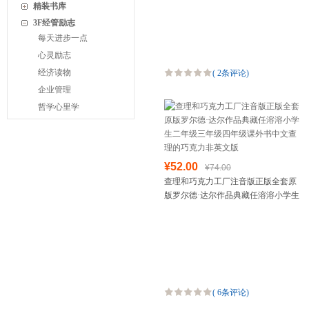
精装书库
3F经管励志
每天进步一点
心灵励志
经济读物
(
2条评论
)
企业管理
哲学心里学
¥52.00
¥74.00
查理和巧克力工厂注音版正版全套原
版罗尔德·达尔作品典藏任溶溶小学生
二年级三年级四年级课外书中文查理
的巧克力非英文版
(
6条评论
)