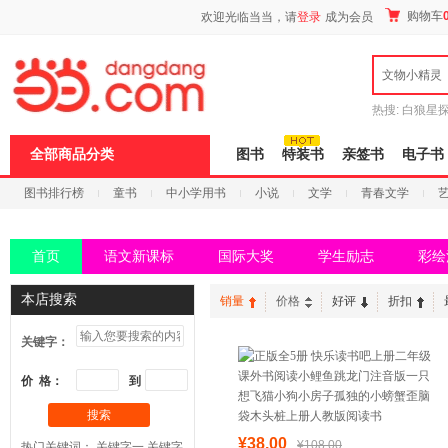
新
购物车
欢迎光临当当，请
登录
成为会员
窗
口
打
文物小精灵
开
无
障
热搜:
白狼星
碍
师3
重建秦
说
全部商品分类
图书
特装书
亲签书
电子书
明
页
图书排行榜
童书
中小学用书
小说
文学
青春文学
面,
按
科技
进口原版
电子书
Ctrl
加
首页
语文新课标
国际大奖
学生励志
彩绘
波
浪
键
本店搜索
销量
价格
好评
折扣
打
开
关键字：
导
盲
模
价 格：
到
式
搜索
¥38.00
¥108.00
热门关键词：
关键字一
关键字