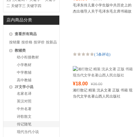
毛泽东传儿童小学生版中共历史上的
二
关键字三
关键字四
杰出领导人关于毛泽东毛主席书籍故
事书名人传记三四五六年级课外书郭
店内商品分类
月霞编北京少年儿童出版社
查看所有商品
按销量
按价格
按评价
按新品
教辅类
(
5条评论
)
幼小衔接教材
小学教材
中学教辅
高中教辅
¥18.00
¥36.00
2F文学小说
湘行散记 精装 沈从文著 正版 书籍 现
名家名译
当代文学名著山西人民出版社
英汉对照
中外名著
诗歌散文
传记随笔
现代当代小说