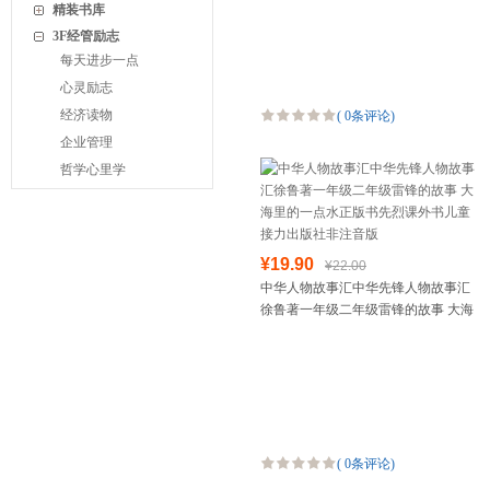
学生名人故事
精装书库
3F经管励志
每天进步一点
心灵励志
经济读物
(
0条评论
)
企业管理
哲学心里学
¥19.90
¥22.00
中华人物故事汇中华先锋人物故事汇
徐鲁著一年级二年级雷锋的故事 大海
里的一点水正版书先烈课外书儿童接
力出版社非注音版
(
0条评论
)