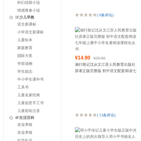
科幻侦探小说
情感青春小说
(
0条评论
)
1F少儿早教
语文新课标
小学语文新课标
儿童绘本
家庭教育
国际大奖
¥14.90
¥29.80
学前读物
湘行散记沈从文江苏人民教育出版社
原著正版完整版 初中语文配套阅读七
学生励志
年级上册中小学名著阅读课程化丛书
中小学生课外书
工具书
儿童名家经典
儿童创意手工书
儿童彩绘注音
(
13条评论
)
4F生活百科
农业养殖
农业养殖
社交礼仪