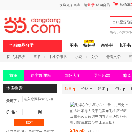
新
购物车
欢迎光临当当，请
登录
成为会员
窗
口
打
白狼星探险
开
无
障
热搜:
怪杰佐
碍
谎
吾辈如神
说
全部商品分类
图书
特装书
亲签书
电子书
明
页
图书排行榜
童书
中小学用书
小说
文学
青春文学
面,
按
科技
进口原版
电子书
Ctrl
加
首页
语文新课标
国际大奖
学生励志
彩绘
波
浪
键
本店搜索
销量
价格
好评
折扣
打
开
关键字：
导
盲
模
价 格：
到
式
搜索
¥15.50
¥18.00
热门关键词：
关键字一
关键字