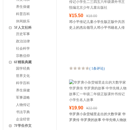
养生保健
科普百科
¥15.50
¥18.00
休闲娱乐
邓小平传记儿童小学生版正版中共历
5F人文社科
史上的杰出领导人邓小平书籍名人传
记小学生二三四五六年级课外书王悦
历史军事
编北京少年儿童出版社
政治法律
社会科学
宗教信仰
6F精装典藏
国学经典
(
1条评论
)
世界文化
科学百科
养生保健
军事谋略
人物传记
¥19.90
¥22.00
书法字典
华罗庚小杂货铺里走出的大数学家 华
企业经管
罗庚传 华罗庚的故事 中华先锋人物故
7F学生作文
事汇一年级二年级正版课外书传记小