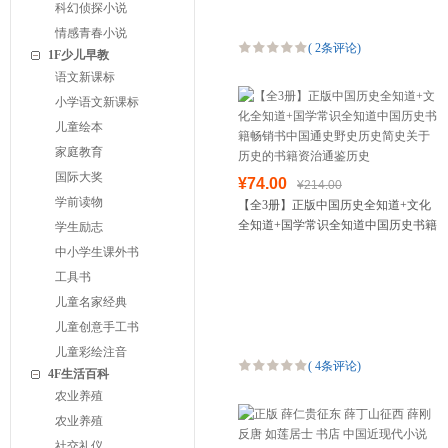
科幻侦探小说
情感青春小说
(
2条评论
)
1F少儿早教
语文新课标
小学语文新课标
儿童绘本
家庭教育
国际大奖
¥74.00
¥214.00
学前读物
【全3册】正版中国历史全知道+文化
全知道+国学常识全知道中国历史书籍
学生励志
畅销书中国通史野史历史简史关于历
中小学生课外书
史的书籍资治通鉴历史
工具书
儿童名家经典
儿童创意手工书
儿童彩绘注音
(
4条评论
)
4F生活百科
农业养殖
农业养殖
社交礼仪