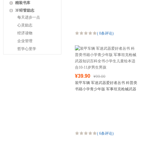
正版书籍
精装书库
3F经管励志
每天进步一点
心灵励志
经济读物
(
0条评论
)
企业管理
哲学心里学
¥39.90
¥99.00
装甲车辆 军迷武器爱好者丛书 科普类
书籍小学青少年版 军事坦克枪械武器
知识百科全书小学生儿童绘本适合10-
11岁男生男孩
(
6条评论
)