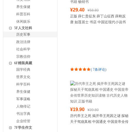
养生保健
¥29.40
¥58.80
科普百科
正版 薛仁贵征东 薛丁山征西 薛刚反
休闲娱乐
唐 如莲居士 书店 中国近现代小说书
5F人文社科
籍 畅销书
历史军事
政治法律
社会科学
宗教信仰
6F精装典藏
国学经典
(
7条评论
)
世界文化
科学百科
养生保健
军事谋略
人物传记
¥19.90
¥39.80
书法字典
历代帝王之死 揭开帝王死因之谜 探秘
企业经管
天子驾崩真相 中国通史 中国皇帝全传
7F学生作文
世界历史知识读物 古代历史人物知识