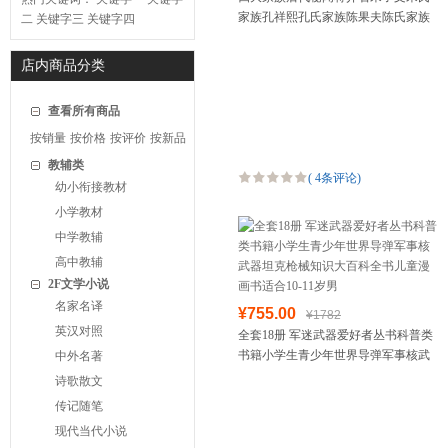
家族孔祥熙孔氏家族陈果夫陈氏家族
二
关键字三
关键字四
中国历史故事民国往事中国野史
店内商品分类
查看所有商品
按销量
按价格
按评价
按新品
教辅类
(
4条评论
)
幼小衔接教材
小学教材
中学教辅
高中教辅
2F文学小说
名家名译
¥755.00
¥1782
英汉对照
全套18册 军迷武器爱好者丛书科普类
书籍小学生青少年世界导弹军事核武
中外名著
器坦克枪械知识大百科全书儿童漫画
诗歌散文
书适合10-11岁男
传记随笔
现代当代小说