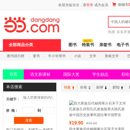
新
购物车
欢迎光临当当，请
登录
成为会员
窗
口
打
中国人的健
开
无
障
热搜:
多多罗
碍
传说
十日终
说
全部商品分类
图书
特装书
亲签书
电子书
明
页
图书排行榜
童书
中小学用书
小说
文学
青春文学
面,
按
科技
进口原版
电子书
Ctrl
加
首页
语文新课标
国际大奖
学生励志
彩绘
波
浪
键
本店搜索
销量
价格
好评
折扣
打
开
关键字：
导
盲
模
价 格：
到
式
搜索
¥19.90
¥39.80
四大家族后代秘闻蒋介石宋子文宋氏
热门关键词：
关键字一
关键字