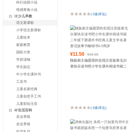
科幻侦探小说
情感青春小说
(
0条评论
)
1F少儿早教
语文新课标
小学语文新课标
儿童绘本
家庭教育
国际大奖
¥11.50
¥26.00
学前读物
顾振彪主编愿望的实现注音版泰戈尔
著快乐读书吧小学生课外阅读书籍二
学生励志
年级下册课外书经典儿童文学名著童
中小学生课外书
话故事书畅销书6-9周岁
工具书
儿童名家经典
儿童创意手工书
儿童彩绘注音
(
8条评论
)
4F生活百科
农业养殖
农业养殖
社交礼仪