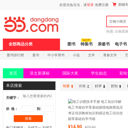
新
购物
欢迎光临当当，请
登录
免费注册
窗
口
打
文物小精灵
开
无
障
热搜:
白狼星
碍
师3
重建秦
说
全部商品分类
图书
特装书
亲签书
电子书
明
页
图书排行榜
童书
中小学用书
小说
文学
青春文学
面,
按
科技
进口原版
电子书
Ctrl
加
首页
语文新课标
国际大奖
学生励志
彩绘
波
浪
键
本店搜索
销量
价格
好评
折扣
打
开
关键字：
导
盲
模
价 格：
到
式
搜索
¥14.90
¥29.80
热门关键词：
关键字一
关键字