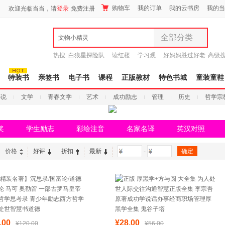
购物车
我的订单
我的云书房
我的当
欢迎光临当当，请
登录
免费注册
全部分类
文物小精灵
全部分类
热搜:
白狼星探险队
读红楼
学习观
好妈妈胜过好老
高级
尾品汇
师3
重建秦史
9.9元包邮
图书
特装书
亲签书
电子书
课程
正版教材
特色书城
童装童鞋
电子书
小说
文学
青春文学
艺术
成功励志
管理
历史
哲学宗
音像
影视
时尚美妆
奖
学生励志
彩绘注音
名家名译
英汉对照
母婴用品
玩具
价格
好评
折扣
最新
-
孕婴服饰
童装童鞋
家居日用
家具装饰
服装
鞋
.00
¥28.00
¥120.00
¥56.00