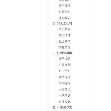
养生保健
科普百科
休闲娱乐
5F人文社科
历史军事
政治法律
社会科学
宗教信仰
6F精装典藏
国学经典
世界文化
科学百科
养生保健
军事谋略
人物传记
书法字典
企业经管
7F学生作文