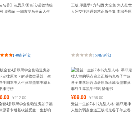
装名著】沉思录/国富论/道德情操
正版 厚黑学+方与圆 大全集 为人处世
箱包皮具
马可 奥勒留 一部古罗马皇帝人生
人际交往沟通智慧正版全集 李宗吾原
手表饰品
思考录 青少年励志西方哲学书籍
著成功学说话办事经商职场管理厚黑
运动户外
智慧书道德
学全集 鬼谷子塔
汽车用品
食品
手机通讯
数码影音
(
48条评论
)
(
50条评论
)
电脑办公
大家电
家用电器
6.00
¥89.00
¥212.00
¥258.00
全套4册厚黑学全集狼道鬼谷子墨
受益一生的7本书九型人格+墨菲定律
律原著卡耐基收益受益一生影响
人性的弱点狼道正版书鬼谷子羊皮卷
四本书人生莫非墨非书籍五畅销
全集李宗吾原著原版珍藏版墨非莫非
行榜
终生厚黑学书籍 畅销书