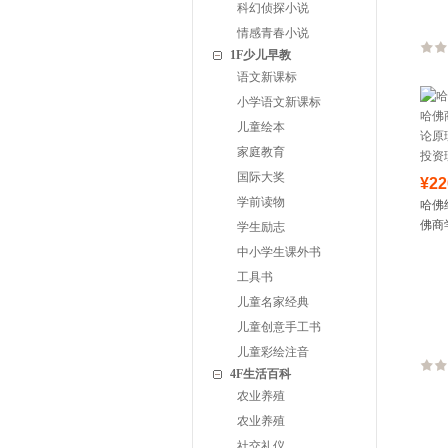
科幻侦探小说
情感青春小说
1F少儿早教
语文新课标
小学语文新课标
儿童绘本
家庭教育
国际大奖
¥22
学前读物
哈佛
佛商
学生励志
原理
中小学生课外书
资理
工具书
儿童名家经典
儿童创意手工书
儿童彩绘注音
4F生活百科
农业养殖
农业养殖
社交礼仪