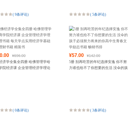
(
9条评论
)
(
5条评论
)
0.00
¥57.00
¥696.00
¥142.00
经济学全集全四册 哈佛管理学哈
5册 别再吃苦的年纪选择安逸 你不努
学院经济课 企业管理经济学理论
力谁也给不了你想要的生活 没伞的孩
书籍 每天学点实用经济学基础投
子必须努力将来的你高中生青春文学
财书籍 精装书
励志书籍 畅销书排
(
0条评论
)
(
3条评论
)