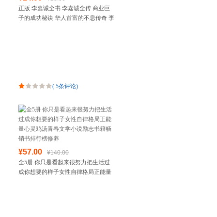
正版 李嘉诚全书 李嘉诚全传 商业巨
子的成功秘诀 华人首富的不息传奇 李
嘉诚财富笔记 成功没有偶然 自我励志
书
(
5条评论
)
¥57.00
¥140.00
全5册 你只是看起来很努力把生活过
成你想要的样子女性自律格局正能量
心灵鸡汤青春文学小说励志书籍畅销
书排行榜修养