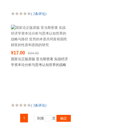
(
2条评论
)
¥17.00
¥34.00
国富论正版原版 亚当斯密著 实战经济
学资本论分析与思考认知世界的战略
与路径 贫穷的本质共同富裕国民财富
的性质和原因的研究
(
3条评论
)
1
到第
页
确定