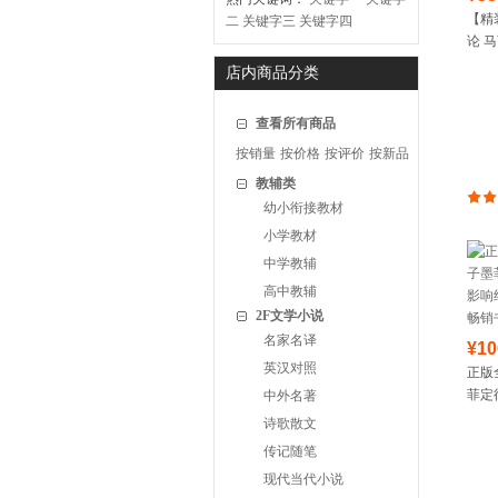
【精
二
关键字三
关键字四
论 
哲学
店内商品分类
处世
查看所有商品
按销量
按价格
按评价
按新品
教辅类
幼小衔接教材
小学教材
中学教辅
高中教辅
2F文学小说
名家名译
¥10
英汉对照
正版
菲定
中外名著
终生
诗歌散文
书排
传记随笔
现代当代小说