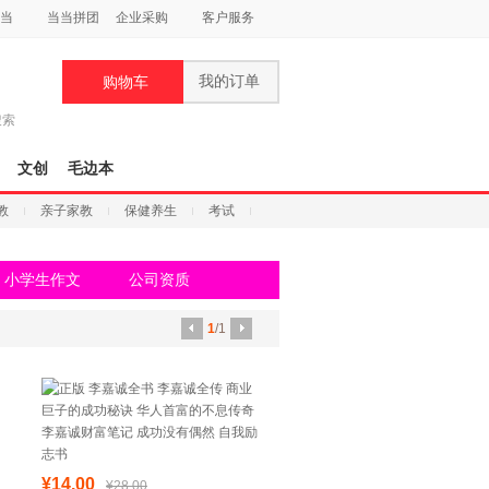
当
当当拼团
企业采购
客户服务
我的订单
购物车
搜索
文创
毛边本
教
亲子家教
保健养生
考试
小学生作文
公司资质
1
/1
¥14.00
¥28.00