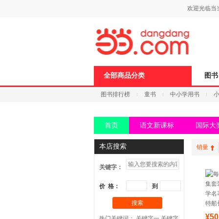
新
欢迎光临当
窗
口
打
开
无
障
碍
说
全部商品分类
图书
明
页
图书排行榜
童书
中小学用书
面,
按
科技
进口原版
电子书
Ctrl
加
首页
语文新课标
国际大
波
浪
键
本店搜索
销量
打
开
关键字：
导
盲
模
价 格：
到
式
搜索
¥50
热门关键词：
关键字一
关键字