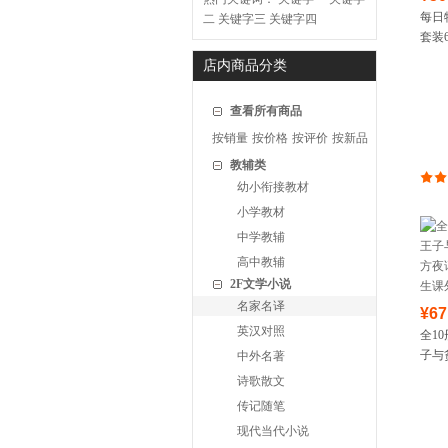
每日
二
关键字三
关键字四
套装
名著
店内商品分类
船长
查看所有商品
按销量
按价格
按评价
按新品
教辅类
幼小衔接教材
小学教材
中学教辅
高中教辅
2F文学小说
名家名译
¥67
英汉对照
全1
子与
中外名著
夜谭
诗歌散文
课外
传记随笔
现代当代小说