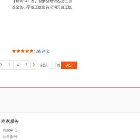
【精装+411首】全解全唐诗鉴赏三百
首全集小学版正版唐诗宋词元曲正版
全集辞典幼儿早教诗词大会书籍学生
版比肩中华书局
(
2条评论
)
2
3
4
5
到第
页
确定
商家服务
商家中心
运营服务