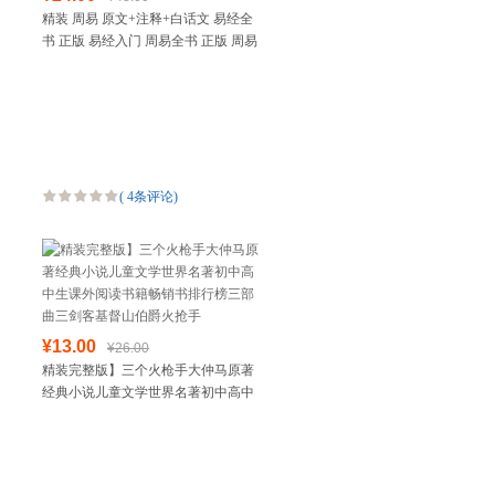
精装 周易 原文+注释+白话文 易经全
书 正版 易经入门 周易全书 正版 周易
入门 周易算卦占卜书 周易风水学入门
书籍中
(
4条评论
)
¥13.00
¥26.00
精装完整版】三个火枪手大仲马原著
经典小说儿童文学世界名著初中高中
生课外阅读书籍畅销书排行榜三部曲
三剑客基督山伯爵火抢手