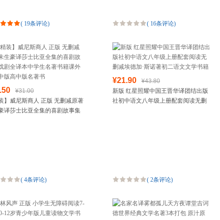
(
19条评论
)
(
16条评论
)
¥21.90
¥43.80
.50
¥31.00
新版 红星照耀中国王晋华译团结出版
装】威尼斯商人 正版 无删减原著
社初中语文八年级上册配套阅读无删
豪译莎士比亚全集的喜剧故事集
减埃德加·斯诺著初二语文文学书籍
全译本中学生名著书籍课外书初
高中版名著书
(
4条评论
)
(
2条评论
)