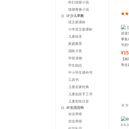
科幻侦探小说
情感青春小说
1F少儿早教
语文新课标
小学语文新课标
儿童绘本
家庭教育
国际大奖
¥15
学前读物
【精
朱生
学生励志
戏剧
中小学生课外书
中版
工具书
儿童名家经典
儿童创意手工书
儿童彩绘注音
4F生活百科
农业养殖
农业养殖
社交礼仪