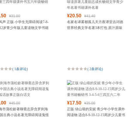
.50
¥20.50
¥31.00
¥41.40
风声 正版 小学生无障碍阅读7-8-
名家名译雾都孤儿天方夜谭堂吉诃德
10-12岁青少年版儿童读物文学书籍
世界经典文学名著3本打包 原汁原味
三四年级课外书五六年级畅销书
读原著儿童励志成长畅销文学青少年
名著书籍课外名著
(
1条评论
)
(
2条评论
)
.00
¥17.50
¥45.00
¥35.00
海市蒲松龄著聊斋志异含罗刹海
正版 绿山墙的安妮 青少年小学生课外
中国古典小说名著无障碍阅读鬼怪
阅读物 适合8-9-10-12-15周岁少儿童书
话故事正版白话文
籍畅销书 3-4-5-6三四五六二年