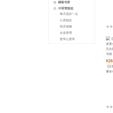
精装书库
3F经管励志
每天进步一点
心灵励志
经济读物
企业管理
哲学心里学
¥26
【正
著全
全版
籍