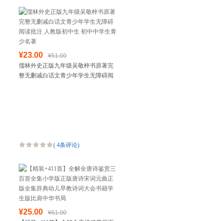
¥23.00
¥51.00
儒林外史正版九年级吴敬梓书原著完
整无删减白话文青少年学生无障碍阅
读批注 人教版初中生 初中中学生青少
名著
(
4条评论
)
¥25.00
¥61.00