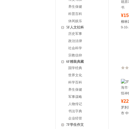
养生保健
科普百科
¥15
休闲娱乐
柳林
5F人文社科
9-
原著
历史军事
政治法律
社会科学
宗教信仰
6F精装典藏
国学经典
世界文化
科学百科
养生保健
军事谋略
¥22
人物传记
罗刹
书法字典
市 
企业经管
神狐
7F学生作文