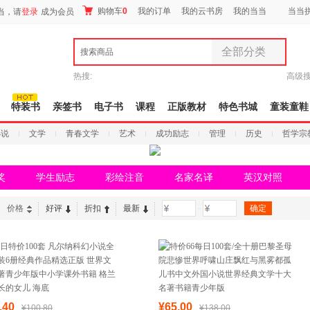
购物车
0
我的订单
我的云书房
我的当当
当当
当，请
登录
成为会员
全部分类
搜索商品
全部分类
热搜:
高级
尾品汇
图书
特装书
亲签书
电子书
课程
正版教材
特色书城
童装童鞋
电子书
小说
文学
青春文学
艺术
成功励志
管理
历史
哲学宗
音像
影视
时尚美妆
奖
学生励志
彩绘注音
名家名译
英汉对照
母婴用品
玩具
价格
好评
折扣
最新
-
孕婴服饰
童装童鞋
家居日用
家具装饰
服装
鞋
.40
¥65.00
¥100.80
¥138.00