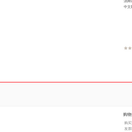
汤姆
中文
学生
书籍
购物
购买
发票