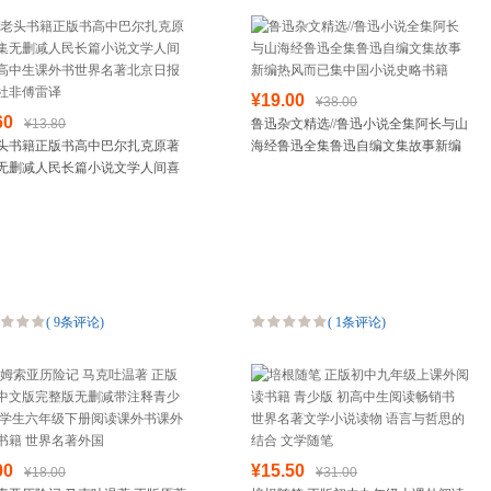
¥19.00
¥38.00
60
¥13.80
鲁迅杂文精选//鲁迅小说全集阿长与山
头书籍正版书高中巴尔扎克原著
海经鲁迅全集鲁迅自编文集故事新编
无删减人民长篇小说文学人间喜
热风而已集中国小说史略书籍
中生课外书世界名著北京日报出
非傅雷译
(
9条评论
)
(
1条评论
)
00
¥15.50
¥18.00
¥31.00