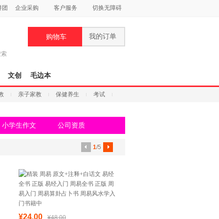
拼团
企业采购
客户服务
切换无障碍
我的订单
购物车
搜索
文创
毛边本
教
亲子家教
保健养生
考试
小学生作文
公司资质
1
/5
¥24.00
¥48.00