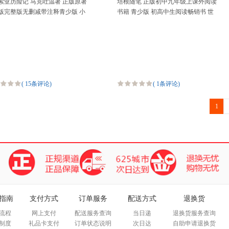
索亚历险记 马克吐温著 正版原著
培根随笔 正版初中九年级上课外阅读
版完整版无删减带注释青少版 小
书籍 青少版 初高中生阅读畅销书 世
六年级下册阅读课外书课外阅读
界名著文学小说读物 语言与哲思的结
 世界名著外国
合 文学随笔
(
15条评论
)
(
1条评论
)
1
指南
支付方式
订单服务
配送方式
退换货
流程
网上支付
配送服务查询
当日递
退换货服务查询
制度
礼品卡支付
订单状态说明
次日达
自助申请退换货