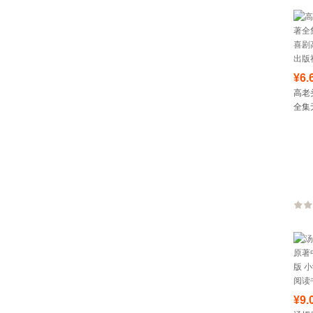
¥6.
高老
全集
剧高
版社
¥9.