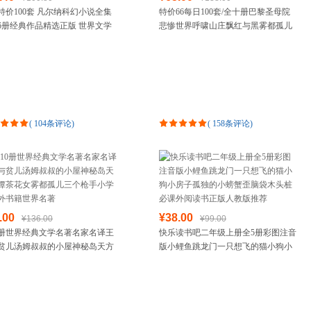
特价100套 凡尔纳科幻小说全集
特价66每日100套/全十册巴黎圣母院
箱包皮具
6册经典作品精选正版 世界文学
悲惨世界呼啸山庄飘红与黑雾都孤儿
手表饰品
青少年版中小学课外书籍 格兰特
书中文外国小说世界经典文学十大名
运动户外
的女儿 海底
著书籍青少年版
汽车用品
食品
手机通讯
数码影音
(
104条评论
)
(
158条评论
)
电脑办公
大家电
家用电器
.00
¥38.00
¥136.00
¥99.00
0册世界经典文学名著名家名译王
快乐读书吧二年级上册全5册彩图注音
贫儿汤姆叔叔的小屋神秘岛天方
版小鲤鱼跳龙门一只想飞的猫小狗小
茶花女雾都孤儿三个枪手小学生
房子孤独的小螃蟹歪脑袋木头桩必课
书籍世界名著
外阅读书正版人教版推荐