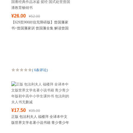
¥26.00
¥52.00
【629页900封信无障碍版】曾国藩家
书+曾国藩家训 曾国藩全集 解读曾国
番经典作品冰鉴 挺经 国式处世曾国潘
教育畅销书
(
6条评论
)
¥17.50
¥35.00
正版 包法利夫人 福楼拜 全译本中文
版世界文学名著小说书籍 青少青少年
版初中高中小学生课外书 包法利的夫