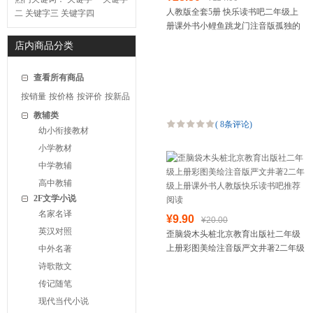
人教版全套5册 快乐读书吧二年级上
二
关键字三
关键字四
册课外书小鲤鱼跳龙门注音版孤独的
小螃蟹一只想飞的猫小狗的小房子歪
店内商品分类
脑袋木头桩 bd
查看所有商品
按销量
按价格
按评价
按新品
教辅类
(
8条评论
)
幼小衔接教材
小学教材
中学教辅
高中教辅
2F文学小说
名家名译
¥9.90
¥20.00
英汉对照
歪脑袋木头桩北京教育出版社二年级
上册彩图美绘注音版严文井著2二年级
中外名著
上册课外书人教版快乐读书吧推荐阅
诗歌散文
读
传记随笔
现代当代小说