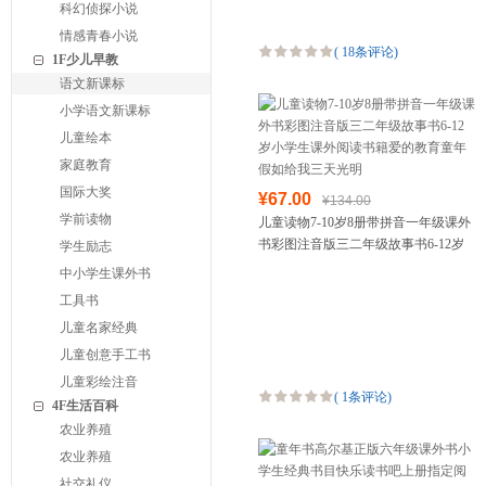
科幻侦探小说
情感青春小说
(
18条评论
)
1F少儿早教
语文新课标
小学语文新课标
儿童绘本
家庭教育
国际大奖
¥67.00
¥134.00
学前读物
儿童读物7-10岁8册带拼音一年级课外
书彩图注音版三二年级故事书6-12岁
学生励志
小学生课外阅读书籍爱的教育童年假
中小学生课外书
如给我三天光明
工具书
儿童名家经典
儿童创意手工书
儿童彩绘注音
(
1条评论
)
4F生活百科
农业养殖
农业养殖
社交礼仪