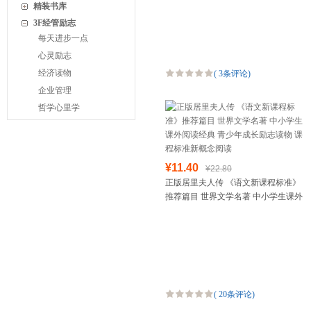
读
精装书库
3F经管励志
每天进步一点
心灵励志
经济读物
(
3条评论
)
企业管理
哲学心里学
¥11.40
¥22.80
正版居里夫人传 《语文新课程标准》
推荐篇目 世界文学名著 中小学生课外
阅读经典 青少年成长励志读物 课程标
准新概念阅读
(
20条评论
)