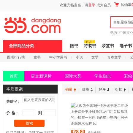
新
购物车
欢迎光临当当，请
登录
成为会员
窗
口
打
白狼星探险
开
无
障
热搜:
中国文
碍
者从不说谎
说
全部商品分类
图书
特装书
亲签书
电子书
明
页
图书排行榜
童书
中小学用书
小说
文学
青春文学
面,
按
科技
进口原版
电子书
Ctrl
加
首页
语文新课标
国际大奖
学生励志
彩绘
波
浪
键
本店搜索
销量
价格
好评
折扣
打
开
关键字：
导
盲
模
价 格：
到
式
搜索
¥28.80
¥114.00
热门关键词：
关键字一
关键字