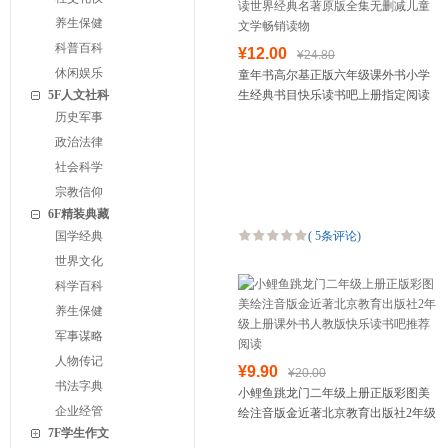
养生保健
科普百科
¥12.00
¥24.80
休闲娱乐
童年书高尔基正版六年级课外书小学
5F人文社科
生经典书目快乐读书吧上册指定阅读
世界经典名著原版全集无删减儿童文
历史军事
学畅销读物
政治法律
社会科学
宗教信仰
6F精装典藏
国学经典
(
5条评论
)
世界文化
科学百科
养生保健
军事谋略
人物传记
¥9.90
¥20.00
书法字典
小鲤鱼跳龙门二年级上册正版彩图美
企业经管
绘注音版金近著北京教育出版社2年级
7F学生作文
上册课外书人教版快乐读书吧推荐阅