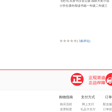
飞吧!红头发书注音正版 国际大奖小说
小学生课外阅读书籍一年级二年级三
四儿童读物6-7-8-10-12周岁故事畅销
图书新蕾
(
3条评论
)
购物指南
支付方式
订单
购买流程
网上支付
配送服
发票制度
礼品卡支付
订单状