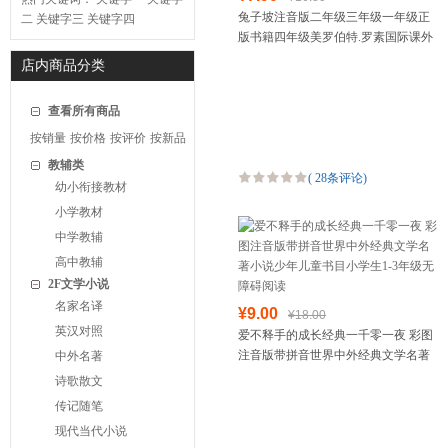
兔子坡注音版二年级三年级一年级正
二
关键字三
关键字四
版书籍四年级美罗伯特.罗素国际课外
书大奖书籍精装版小学生课外书 兔子
店内商品分类
破阅读书籍6-7-8
查看所有商品
按销量
按价格
按评价
按新品
教辅类
(
28条评论
)
幼小衔接教材
小学教材
中学教辅
高中教辅
2F文学小说
名家名译
¥9.00
¥18.00
英汉对照
爱不释手的成长经典一千零一夜 彩图
注音版带拼音世界中外经典文学名著
中外名著
小说少年儿童书目小学生1-3年级无障
诗歌散文
碍阅读
传记随笔
现代当代小说