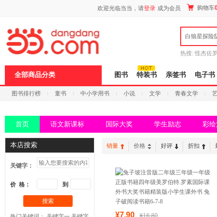
新
购物车
欢迎光临当当，请
登录
成为会员
窗
口
打
白狼星探险
开
无
障
热搜:
怪杰佐
碍
谎
吾辈如神
说
全部商品分类
图书
特装书
亲签书
电子书
明
页
图书排行榜
童书
中小学用书
小说
文学
青春文学
面,
按
科技
进口原版
电子书
Ctrl
加
首页
语文新课标
国际大奖
学生励志
彩绘
波
浪
键
本店搜索
销量
价格
好评
折扣
打
开
关键字：
导
盲
模
价 格：
到
式
搜索
¥7.90
¥16.80
热门关键词：
关键字一
关键字