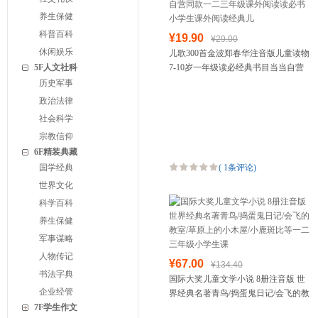
养生保健
科普百科
¥19.90
¥29.00
休闲娱乐
儿歌300首金波郑春华注音版儿童读物
5F人文社科
7-10岁一年级读必经典书目当当自营
同款一二三年级课外阅读读必书小学
历史军事
生课外阅读经典儿
政治法律
社会科学
宗教信仰
6F精装典藏
国学经典
(
1条评论
)
世界文化
科学百科
养生保健
军事谋略
人物传记
¥67.00
¥134.40
书法字典
国际大奖儿童文学小说 8册注音版 世
企业经管
界经典名著青鸟/捣蛋鬼日记/会飞的教
7F学生作文
室/草原上的小木屋/小鹿斑比等一二三