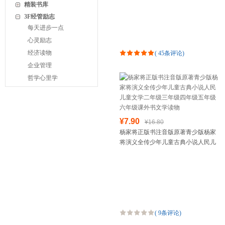
年级小学生课
精装书库
3F经管励志
每天进步一点
心灵励志
经济读物
(
45条评论
)
企业管理
哲学心里学
¥7.90
¥16.80
杨家将正版书注音版原著青少版杨家
将演义全传少年儿童古典小说人民儿
童文学二年级三年级四年级五年级六
年级课外书文学读物
(
9条评论
)