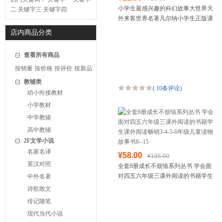
小学生最感兴趣的科幻故事大世界天
二
关键字三
关键字四
外来客世界名著凡尔纳小学生正版课
外书二年级三年级四年级五年级六年
店内商品分类
级少儿图书阅读书籍
查看所有商品
按销量
按价格
按评价
按新品
教辅类
(
10条评论
)
幼小衔接教材
小学教材
中学教辅
高中教辅
2F文学小说
名家名译
¥58.00
¥185.00
英汉对照
全套8册成长不烦恼系列丛书 学会面
对四五六年级三课外阅读的书籍学生
中外名著
课外阅读畅销3-4-5-6年级儿童读物故
诗歌散文
事书8--15
传记随笔
现代当代小说