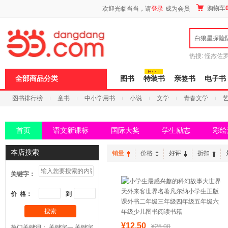
新
购物车
欢迎光临当当，请
登录
成为会员
窗
口
打
白狼星探险
开
无
障
热搜:
怪杰佐
碍
谎
吾辈如神
说
全部商品分类
图书
特装书
亲签书
电子书
明
页
图书排行榜
童书
中小学用书
小说
文学
青春文学
面,
按
科技
进口原版
电子书
Ctrl
加
首页
语文新课标
国际大奖
学生励志
彩绘
波
浪
键
本店搜索
销量
价格
好评
折扣
打
开
关键字：
导
盲
模
价 格：
到
式
搜索
¥12.50
¥25.00
热门关键词：
关键字一
关键字