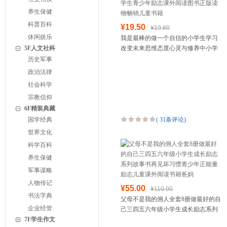
养生保健
科普百科
¥19.50
¥19.80
休闲娱乐
我是最棒的做一个自信的小学生学习
5F人文社科
改变未来思维态度心灵与修养中小学
生青少年励志课外阅读图书正版读物
历史军事
畅销儿童书籍
政治法律
社会科学
宗教信仰
6F精装典藏
国学经典
(
31条评论
)
世界文化
科学百科
养生保健
军事谋略
人物传记
¥55.00
¥110.00
书法字典
父母不是我的佣人全套8册做最好的自
企业经管
己三四五六年级小学生成长励志系列
7F学生作文
故事书再见坏习惯青少年正能量励志