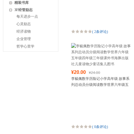
儿童课外阅读书籍爸妈
精装书库
3F经管励志
每天进步一点
心灵励志
经济读物
(
2条评论
)
企业管理
哲学心里学
¥20.00
¥24.00
李毓佩数学历险记小学高年级 故事系
列总动员分级阅读数学世界六年级五
年级四年级三年级课外书海豚出版社
儿童读物少童话集儿图书
(
0条评论
)