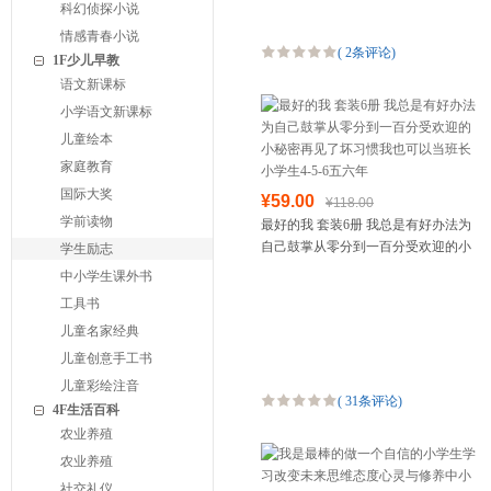
科幻侦探小说
情感青春小说
(
2条评论
)
1F少儿早教
语文新课标
小学语文新课标
儿童绘本
家庭教育
国际大奖
¥59.00
¥118.00
学前读物
最好的我 套装6册 我总是有好办法为
自己鼓掌从零分到一百分受欢迎的小
学生励志
秘密再见了坏习惯我也可以当班长小
中小学生课外书
学生4-5-6五六年
工具书
儿童名家经典
儿童创意手工书
儿童彩绘注音
(
31条评论
)
4F生活百科
农业养殖
农业养殖
社交礼仪