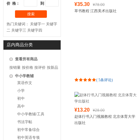
价 格：
到
¥35.30
¥78.00
草书教程 江西美术出版社
搜索
热门关键词：
关键字一
关键字
二
关键字三
关键字四
店内商品分类
查看所有商品
按销量
按价格
按评价
按新品
中小学教辅
(
5条评论
)
英语作文
小学
初中
高中
¥13.20
¥28.00
中小学教辅/工具
赵体行书入门视频教程 北京体育大学
书法字帖
出版社
初中常备综合
初中英语专项