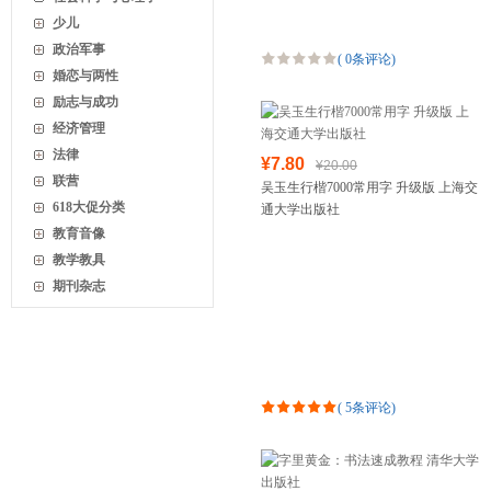
少儿
政治军事
(
0条评论
)
婚恋与两性
励志与成功
经济管理
法律
¥7.80
¥20.00
联营
吴玉生行楷7000常用字 升级版 上海交
618大促分类
通大学出版社
教育音像
教学教具
期刊杂志
(
5条评论
)