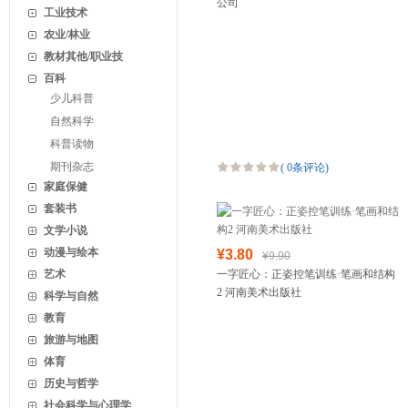
公司
工业技术
农业/林业
教材其他/职业技
百科
少儿科普
自然科学
科普读物
期刊杂志
(
0条评论
)
家庭保健
套装书
文学小说
动漫与绘本
¥3.80
¥9.90
艺术
一字匠心：正姿控笔训练·笔画和结构
2 河南美术出版社
科学与自然
教育
旅游与地图
体育
历史与哲学
社会科学与心理学