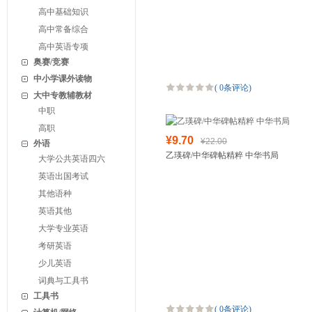
高中基础知识
高中常备综合
高中英语专项
奥赛/竞赛
中小学课外读物
(
0条评论
)
大中专教辅教材
中职
高职
¥9.70
¥22.00
外语
乙瑛碑/中华碑帖精粹 中华书局
大学公共英语四六
英语出国考试
其他语种
英语其他
大学专业英语
考研英语
少儿英语
词典与工具书
工具书
(
0条评论
)