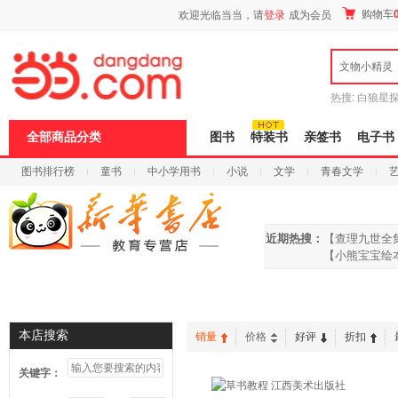
新
购物车
欢迎光临当当，请
登录
成为会员
窗
口
打
文物小精灵
开
无
障
热搜:
白狼星
碍
师3
重建秦
说
全部商品分类
图书
特装书
亲签书
电子书
明
页
图书排行榜
童书
中小学用书
小说
文学
青春文学
面,
按
科技
进口原版
电子书
Ctrl
加
波
近期热搜：
【查理九世全
浪
【小熊宝宝绘
键
打
开
首页
信谊绘本
启蒙绘本
曹文轩
沈石溪
导
盲
本店搜索
销量
价格
好评
折扣
模
式
关键字：