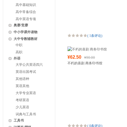
高中基础知识
高中常备综合
高中英语专项
奥赛/竞赛
中小学课外读物
(
1条评论
)
大中专教辅教材
中职
高职
¥62.50
¥90.00
外语
不朽的喜剧 商务印书馆
大学公共英语四六
英语出国考试
其他语种
英语其他
大学专业英语
考研英语
少儿英语
词典与工具书
工具书
(
0条评论
)