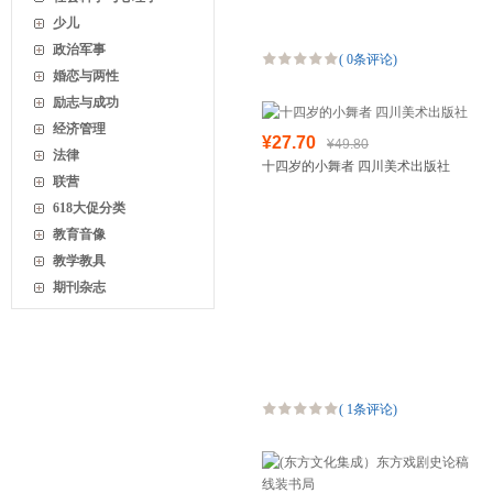
少儿
政治军事
(
0条评论
)
婚恋与两性
励志与成功
经济管理
¥27.70
¥49.80
法律
十四岁的小舞者 四川美术出版社
联营
618大促分类
教育音像
教学教具
期刊杂志
(
1条评论
)