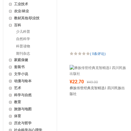
工业技术
农业/林业
教材其他/职业技
百科
少儿科普
自然科学
科普读物
期刊杂志
(
0条评论
)
家庭保健
套装书
文学小说
动漫与绘本
¥22.70
¥49.00
艺术
彝族传世经典克智精选1 四川民族出
版社
科学与自然
教育
旅游与地图
体育
历史与哲学
社会科学与心理学