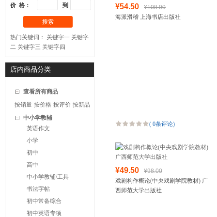
价 格：
到
¥54.50
¥108.00
海派滑稽 上海书店出版社
搜索
热门关键词：
关键字一
关键字
二
关键字三
关键字四
店内商品分类
查看所有商品
按销量
按价格
按评价
按新品
中小学教辅
(
0条评论
)
英语作文
小学
初中
高中
¥49.50
¥98.00
中小学教辅/工具
戏剧构作概论(中央戏剧学院教材) 广
书法字帖
西师范大学出版社
初中常备综合
初中英语专项