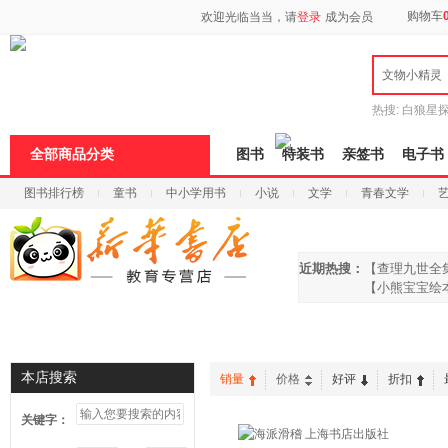
新
购物车
欢迎光临当当，请
登录
成为会员
窗
口
打
文物小精灵
开
无
障
热搜:
白狼星
碍
师3
重建秦
说
全部商品分类
图书
特装书
亲签书
电子书
明
页
图书排行榜
童书
中小学用书
小说
文学
青春文学
面,
按
科技
进口原版
电子书
Ctrl
加
波
近期热搜：
【查理九世全
浪
【小熊宝宝绘
键
打
开
首页
信谊绘本
启蒙绘本
曹文轩
沈石溪
导
盲
本店搜索
销量
价格
好评
折扣
模
式
关键字：