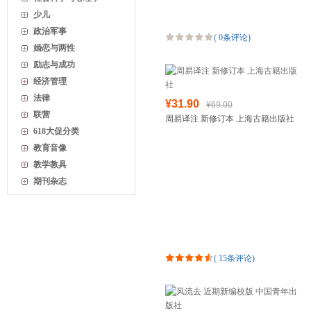
少儿
政治军事
(
0条评论
)
婚恋与两性
励志与成功
经济管理
法律
¥31.90
¥69.00
联营
周易译注 新修订本 上海古籍出版社
618大促分类
教育音像
教学教具
期刊杂志
(
15条评论
)