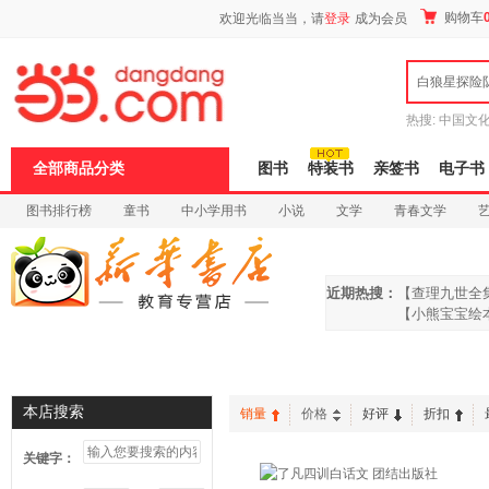
新
购物车
欢迎光临当当，请
登录
成为会员
窗
口
打
白狼星探险
开
无
障
热搜:
中国文
碍
者从不说谎
说
全部商品分类
图书
特装书
亲签书
电子书
明
页
图书排行榜
童书
中小学用书
小说
文学
青春文学
面,
按
科技
进口原版
电子书
Ctrl
加
波
近期热搜：
【查理九世全
浪
【小熊宝宝绘
键
打
开
首页
信谊绘本
启蒙绘本
曹文轩
沈石溪
导
盲
本店搜索
销量
价格
好评
折扣
模
式
关键字：