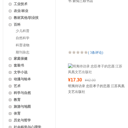
书·新知三联书店
工业技术
农业/林业
教材其他/职业技
百科
少儿科普
自然科学
科普读物
期刊杂志
(
3条评论
)
家庭保健
套装书
文学小说
动漫与绘本
¥17.30
¥42.00
艺术
明夷待访录 忠臣孝子的悲愿 江苏凤凰
文艺出版社
科学与自然
教育
旅游与地图
体育
历史与哲学
社会科学与心理学