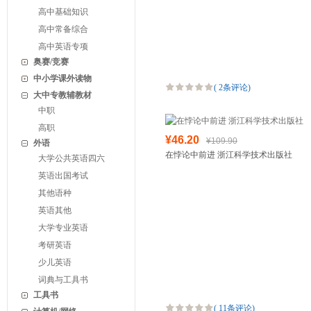
高中基础知识
高中常备综合
高中英语专项
奥赛/竞赛
中小学课外读物
(
2条评论
)
大中专教辅教材
中职
高职
¥46.20
¥109.90
外语
在悖论中前进 浙江科学技术出版社
大学公共英语四六
英语出国考试
其他语种
英语其他
大学专业英语
考研英语
少儿英语
词典与工具书
工具书
(
11条评论
)