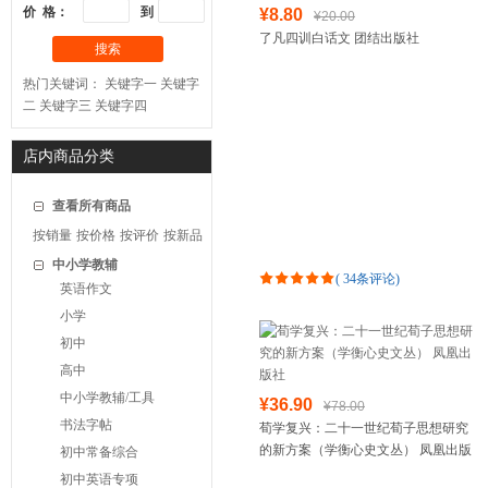
价 格：
到
¥8.80
¥20.00
了凡四训白话文 团结出版社
搜索
热门关键词：
关键字一
关键字
二
关键字三
关键字四
店内商品分类
查看所有商品
按销量
按价格
按评价
按新品
中小学教辅
(
34条评论
)
英语作文
小学
初中
高中
中小学教辅/工具
¥36.90
¥78.00
书法字帖
荀学复兴：二十一世纪荀子思想研究
的新方案（学衡心史文丛） 凤凰出版
初中常备综合
社
初中英语专项