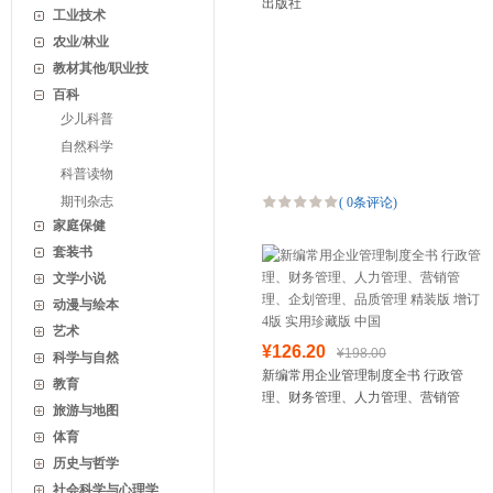
出版社
工业技术
农业/林业
教材其他/职业技
百科
少儿科普
自然科学
科普读物
期刊杂志
(
0条评论
)
家庭保健
套装书
文学小说
动漫与绘本
艺术
¥126.20
¥198.00
科学与自然
新编常用企业管理制度全书 行政管
教育
理、财务管理、人力管理、营销管
旅游与地图
理、企划管理、品质管理 精装版 增订
体育
4版 实用珍藏版 中国
历史与哲学
社会科学与心理学