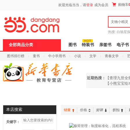
新
购物车
欢迎光临当当，请
登录
成为会员
窗
口
打
文物小精灵
开
无
障
热搜:
白狼星
碍
师3
重建秦
说
全部商品分类
图书
特装书
亲签书
电子书
明
页
图书排行榜
童书
中小学用书
小说
文学
青春文学
面,
按
科技
进口原版
电子书
Ctrl
加
波
近期热搜：
【查理九世全
浪
【小熊宝宝绘
键
打
开
首页
信谊绘本
启蒙绘本
曹文轩
沈石溪
导
盲
本店搜索
销量
价格
好评
折扣
模
式
关键字：