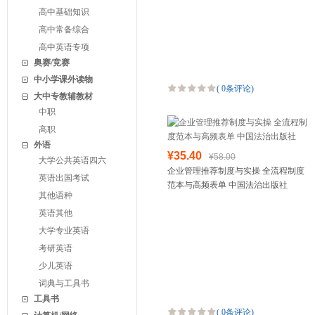
高中基础知识
高中常备综合
高中英语专项
奥赛/竞赛
中小学课外读物
(
0条评论
)
大中专教辅教材
中职
高职
外语
¥35.40
¥58.00
大学公共英语四六
企业管理推荐制度与实操 全流程制度
英语出国考试
范本与高频表单 中国法治出版社
其他语种
英语其他
大学专业英语
考研英语
少儿英语
词典与工具书
工具书
(
0条评论
)