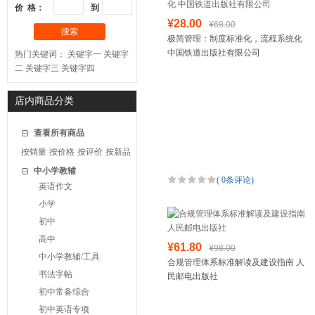
价 格：
到
¥28.00
¥68.00
搜索
极简管理：制度标准化，流程系统化
中国铁道出版社有限公司
热门关键词：
关键字一
关键字
二
关键字三
关键字四
店内商品分类
查看所有商品
按销量
按价格
按评价
按新品
中小学教辅
(
0条评论
)
英语作文
小学
初中
高中
¥61.80
¥98.00
中小学教辅/工具
合规管理体系标准解读及建设指南 人
书法字帖
民邮电出版社
初中常备综合
初中英语专项