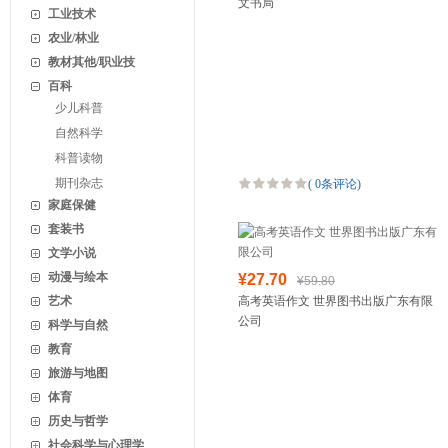
文书局
工业技术
农业/林业
教材其他/职业技
百科
少儿科普
自然科学
科普读物
期刊杂志
(
0条评论
)
家庭保健
套装书
文学小说
动漫与绘本
¥27.70
¥59.80
艺术
高考英语作文 世界图书出版广东有限
公司
科学与自然
教育
旅游与地图
体育
历史与哲学
社会科学与心理学