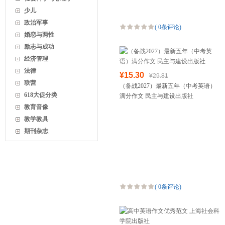
少儿
政治军事
(
0条评论
)
婚恋与两性
励志与成功
经济管理
法律
¥15.30
¥29.81
联营
（备战2027）最新五年（中考英语）
618大促分类
满分作文 民主与建设出版社
教育音像
教学教具
期刊杂志
(
0条评论
)