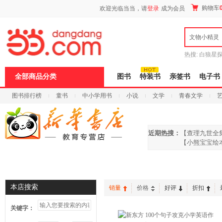
新
购物车
欢迎光临当当，请
登录
成为会员
窗
口
打
文物小精灵
开
无
障
热搜:
白狼星
碍
师3
重建秦
说
全部商品分类
图书
特装书
亲签书
电子书
明
页
图书排行榜
童书
中小学用书
小说
文学
青春文学
面,
按
科技
进口原版
电子书
Ctrl
加
波
近期热搜：
【查理九世全
浪
【小熊宝宝绘
键
打
开
首页
信谊绘本
启蒙绘本
曹文轩
沈石溪
导
盲
本店搜索
销量
价格
好评
折扣
模
式
关键字：