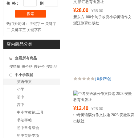
价 格：
到
¥28.00
¥68.00
搜索
新东方 100个句子攻克小学英语作文
浙江教育出版社
热门关键词：
关键字一
关键字
二
关键字三
关键字四
店内商品分类
查看所有商品
按销量
按价格
按评价
按新品
中小学教辅
(
0条评论
)
英语作文
小学
初中
高中
¥12.40
¥28.00
中小学教辅/工具
中考英语满分作文快递 2023 安徽教育
书法字帖
出版社
初中常备综合
初中英语专项