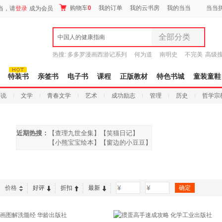
购物车
0
我的订单
我的云书房
我的当当
当当
当，请
登录
成为会员
全部分类
中国人的健康指南
全部分类
热搜:
多多罗漫画西游记系列
何为道
南明史
不完美
高级
尾品汇
传说
十日终焉新生
9.9元包邮
图书
特装书
亲签书
电子书
课程
正版教材
特色书城
童装童鞋
电子书
小说
文学
青春文学
艺术
成功励志
管理
历史
哲学宗
音像
影视
时尚美妆
近期热搜：
【查理九世全集】
【笑猫日记】
母婴用品
【小熊宝宝绘本】
【窗边的小豆豆】
玩具
孕婴服饰
绘本
曹文轩
沈石溪
雷欧幻象
迪士尼
蒲蒲兰绘本
童装童鞋
家居日用
价格
好评
折扣
最新
-
家具装饰
服装
鞋