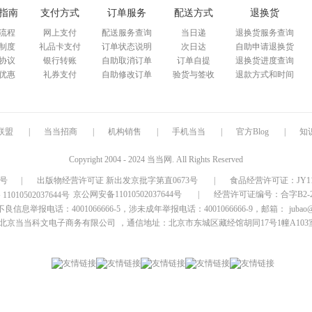
指南
支付方式
订单服务
配送方式
退换货
流程
网上支付
配送服务查询
当日递
退换货服务查询
制度
礼品卡支付
订单状态说明
次日达
自助申请退换货
协议
银行转账
自助取消订单
订单自提
退换货进度查询
优惠
礼券支付
自助修改订单
验货与签收
退款方式和时间
联盟
|
当当招商
|
机构销售
|
手机当当
|
官方Blog
|
知
Copyright 2004 - 2024 当当网. All Rights Reserved
9号
|
出版物经营许可证 新出发京批字第直0673号
|
食品经营许可证：JY1110
京公网安备11010502037644号
|
经营许可证编号：合字B2-20
信息举报电话：4001066666-5，涉未成年举报电话：4001066666-9，邮箱：
jubao
北京当当科文电子商务有限公司
，通信地址：北京市东城区藏经馆胡同17号1幢A103