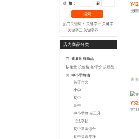
价 格：
到
¥42
漫画
搜索
热门关键词：
关键字一
关键字
二
关键字三
关键字四
店内商品分类
查看所有商品
按销量
按价格
按评价
按新品
中小学教辅
英语作文
小学
初中
¥32
高中
古壮
中小学教辅/工具
书法字帖
初中常备综合
初中英语专项