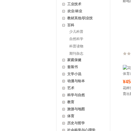
邮电
工业技术
农业/林业
教材其他/职业技
百科
少儿科普
自然科学
科普读物
期刊杂志
家庭保健
套装书
文学小说
动漫与绘本
¥45
艺术
花样
育出
科学与自然
教育
旅游与地图
体育
历史与哲学
社会科学与心理学