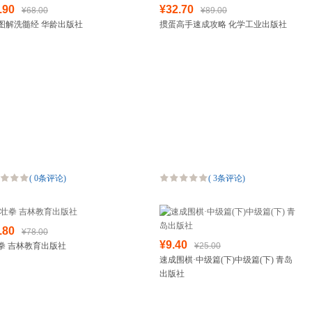
.90
¥32.70
¥68.00
¥89.00
箱包皮具
图解洗髓经 华龄出版社
掼蛋高手速成攻略 化学工业出版社
手表饰品
运动户外
汽车用品
食品
手机通讯
数码影音
电脑办公
大家电
家用电器
(
0条评论
)
(
3条评论
)
.80
¥78.00
¥9.40
拳 吉林教育出版社
¥25.00
速成围棋·中级篇(下)中级篇(下) 青岛
出版社