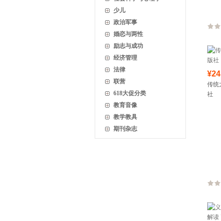
少儿
政治军事
婚恋与两性
励志与成功
经济管理
法律
¥24
联营
传统
618大促分类
社
教育音像
教学教具
期刊杂志