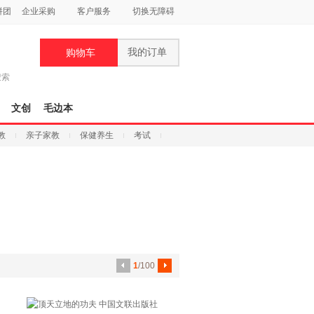
拼团
企业采购
客户服务
切换无障碍
我的订单
购物车
搜索
文创
毛边本
教
亲子家教
保健养生
考试
郑渊洁
公司资质
1
/100