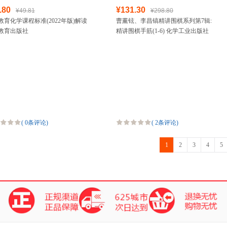
.80
¥131.30
¥49.81
¥298.80
教育化学课程标准(2022年版)解读
曹薰铉、李昌镐精讲围棋系列第7辑:
教育出版社
精讲围棋手筋(1-6) 化学工业出版社
(
0条评论
)
(
2条评论
)
1
2
3
4
5