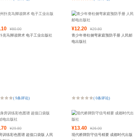
.10
¥12.20
¥80.00
¥29.80
扑克马脚读牌术 电子工业出版社
青少年脊柱侧弯家庭预防手册 人民邮
电出版社
(
9条评论
)
(
0条评论
)
.70
¥13.40
¥29.80
¥26.00
房训练彩色图谱 超值口袋版 人民
现代桥牌防守信号精要 成都时代出版