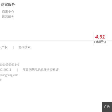
商家服务
商家中心
运营服务
4.91
识产权
|
热词搜索
1050363440
160011
|
互联网药品信息服务资格证
@dangdang.com
室
广告