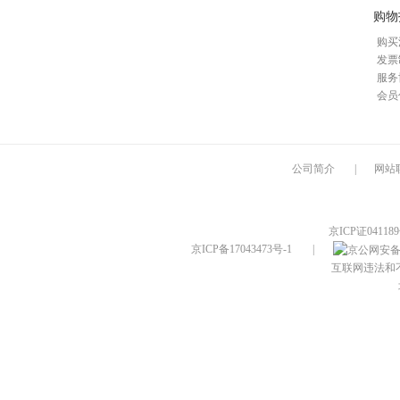
购物
购买
发票
服务
会员
公司简介
|
网站
京ICP证04118
京ICP备17043473号-1
|
互联网违法和不良