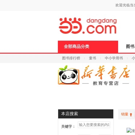
新
欢迎光临当
窗
口
打
开
无
障
碍
说
全部商品分类
图书
明
页
图书排行榜
童书
中小学用书
面,
按
科技
进口原版
电子书
Ctrl
加
波
浪
键
打
开
首页
信谊绘本
启蒙
导
盲
本店搜索
销量
模
式
关键字：