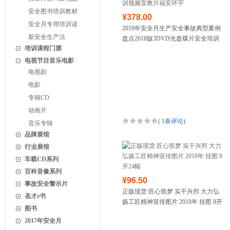
安全图书培训教材
¥378.00
安全月专用培训读
2018年安全月生产安全事故典型案例
新安全生产法
盘点2018版3DVD光盘碟片安全培训
培训课程门票
视频宣教片福安环宇
电视节目音乐电影
电视剧
电影
专辑CD
动画片
(
1条评论
)
音乐专辑
品牌展馆
行业展馆
车载CD系列
百科音像系列
¥96.50
事故安全警示片
正版现货 匠心筑梦 实干兴邦 大力弘
圣才e书
扬工匠精神宣传图片 2018年 挂图 8开
图书
24幅
2017年安全月