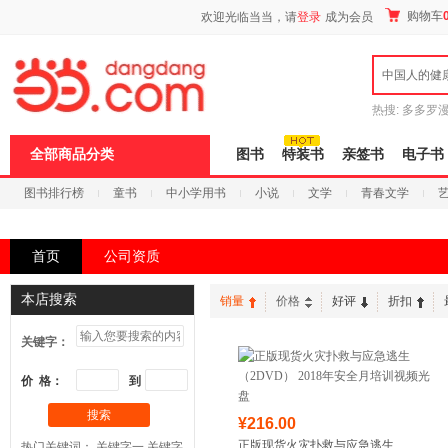
新
购物车
欢迎光临当当，请
登录
成为会员
窗
口
打
中国人的健
开
无
障
热搜:
多多罗
碍
传说
十日终
说
全部商品分类
图书
特装书
亲签书
电子书
明
页
图书排行榜
童书
中小学用书
小说
文学
青春文学
面,
按
科技
进口原版
电子书
Ctrl
加
首页
公司资质
波
浪
键
本店搜索
销量
价格
好评
折扣
打
开
关键字：
导
盲
模
价 格：
到
式
搜索
¥216.00
正版现货火灾扑救与应急逃生
热门关键词：
关键字一
关键字