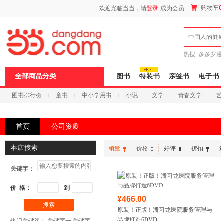
新
购物车
欢迎光临当当，请
登录
成为会员
窗
口
打
中国人的健
开
无
障
热搜:
多多罗
碍
传说
十日终
说
全部商品分类
图书
特装书
亲签书
电子书
明
页
图书排行榜
童书
中小学用书
小说
文学
青春文学
面,
按
科技
进口原版
电子书
Ctrl
加
首页
公司资质
波
浪
键
本店搜索
销量
价格
好评
折扣
打
开
关键字：
导
盲
模
价 格：
到
式
¥466.00
搜索
原装！正版！潘习龙医院服务管理与
品牌打造6DVD
热门关键词：
关键字一
关键字