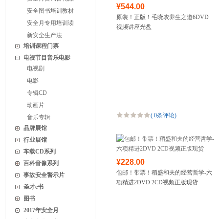
¥544.00
安全图书培训教材
原装！正版！毛晓农养生之道6DVD
安全月专用培训读
视频讲座光盘
新安全生产法
培训课程门票
电视节目音乐电影
电视剧
电影
专辑CD
动画片
(
0条评论
)
音乐专辑
品牌展馆
行业展馆
车载CD系列
¥228.00
百科音像系列
包邮！带票！稻盛和夫的经营哲学-六
事故安全警示片
项精进2DVD 2CD视频正版现货
圣才e书
图书
2017年安全月