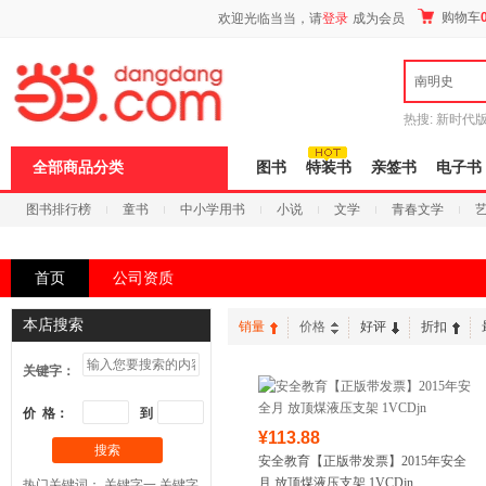
新
购物车
欢迎光临当当，请
登录
成为会员
窗
口
打
南明史
开
无
障
热搜:
新时代
碍
有兽焉全集
说
全部商品分类
图书
特装书
亲签书
电子书
明
页
图书排行榜
童书
中小学用书
小说
文学
青春文学
面,
按
科技
进口原版
电子书
Ctrl
加
首页
公司资质
波
浪
键
本店搜索
销量
价格
好评
折扣
打
开
关键字：
导
盲
模
价 格：
到
式
¥113.88
搜索
安全教育【正版带发票】2015年安全
月 放顶煤液压支架 1VCDjn
热门关键词：
关键字一
关键字