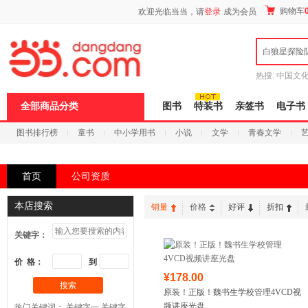
新
购物车
欢迎光临当当，请
登录
成为会员
窗
口
打
白狼星探险
开
无
障
热搜:
中国文
碍
者从不说谎
说
全部商品分类
图书
特装书
亲签书
电子书
明
页
图书排行榜
童书
中小学用书
小说
文学
青春文学
面,
按
科技
进口原版
电子书
Ctrl
加
首页
公司资质
波
浪
键
本店搜索
销量
价格
好评
折扣
打
开
关键字：
导
盲
模
价 格：
到
式
¥178.00
搜索
原装！正版！魏书生学校管理4VCD视
频讲座光盘
热门关键词：
关键字一
关键字