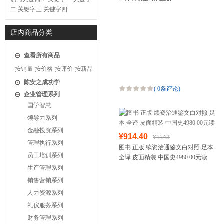
二
关键字三
关键字四
店内商品分类
查看所有商品
按销量
按价格
按评价
按新品
陈安之成功学
(
0条评论
)
企业管理系列
国学智慧
领导力系列
金融投资系列
¥914.40
¥1143
管理执行系列
图书 正版 续资治通鉴文白对照 足本
员工培训系列
全译 皮面精装 中国史4980.00元读
生产管理系列
销售营销系列
人力资源系列
礼仪服务系列
财务管理系列