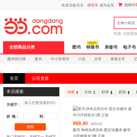
新
购物车
欢迎光临当当，请
登录
成为会员
窗
口
打
文物小精灵
开
无
障
热搜:
白狼星
碍
师3
重建秦
说
全部商品分类
图书
特装书
亲签书
电子书
明
页
图书排行榜
童书
中小学用书
小说
文学
青春文学
面,
按
科技
进口原版
电子书
Ctrl
加
首页
公司资质
波
浪
键
本店搜索
销量
价格
好评
折扣
打
开
关键字：
导
盲
模
价 格：
到
式
¥68.40
¥85.50
搜索
图书 神奇自然百科 图文珍藏本 豪华
16开精装全3册 正版
热门关键词：
关键字一
关键字