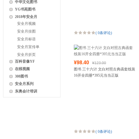
中华文化图书
YG书苑图书
2018年安全月
安全月视频
安全月挂图
(
0条评论
)
安全月标语
安全月宣传单
安全月折页
百科音像YF
¥98.40
¥123.00
在线视频
图书 三十六计 文白对照古典函套线装
16开全四册*395元当当正版
308图书
安全月系列
东奥会计培训
(
0条评论
)