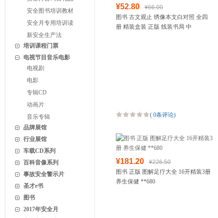
¥52.80
¥66.00
安全图书培训教材
图书 古文观止 绣像本文白对照 全四
安全月专用培训读
册 精装盒装 正版 线装书局 中
新安全生产法
培训课程门票
电视节目音乐电影
电视剧
电影
专辑CD
动画片
(
0条评论
)
音乐专辑
品牌展馆
行业展馆
车载CD系列
¥181.20
¥226.50
百科音像系列
图书 正版 图解足疗大全 16开精装3册
事故安全警示片
养生保健 **680
圣才e书
图书
2017年安全月