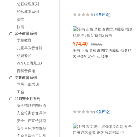
总裁经理系列
经营成本系列
(
0条评论
)
法律
技能
亲子教育系列
学校教育
¥74.40
¥93.00
儿童早教音像馆
图书 正版 菜根谭 图文珍藏版 插盒精
孕妈专区
装 全3卷 定价485 读书
汽车CD幼儿CD
百科音像馆
党政教育系列
党员干部培训
工会
2015安全月系列
安全招贴挂图标语
(
0条评论
)
安全培训音像课件
安全生产宣传折页
安全月环境布置品
安全月咨询日礼品