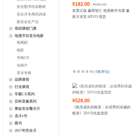
¥182.00
¥680.00
安全图书培训教材
发票正版 赢商智汇 电视教学光碟 赢
安全月专用培训读
家大讲堂 6DVD 现货
新安全生产法
培训课程门票
电视节目音乐电影
电视剧
电影
专辑CD
动画片
(
0条评论
)
音乐专辑
品牌展馆
行业展馆
车载CD系列
¥528.00
百科音像系列
《陈浩成长的蜕变：从优秀到卓越的
事故安全警示片
蜕变》5DVD光盘现货
圣才e书
图书
2017年安全月