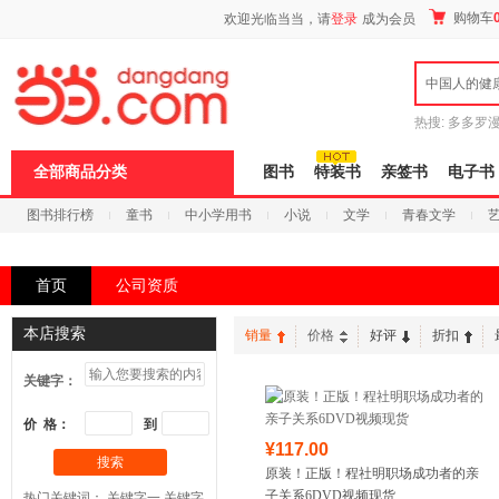
新
购物车
欢迎光临当当，请
登录
成为会员
窗
口
打
中国人的健
开
无
障
热搜:
多多罗
碍
传说
十日终
说
全部商品分类
图书
特装书
亲签书
电子书
明
页
图书排行榜
童书
中小学用书
小说
文学
青春文学
面,
按
科技
进口原版
电子书
Ctrl
加
首页
公司资质
波
浪
键
本店搜索
销量
价格
好评
折扣
打
开
关键字：
导
盲
模
价 格：
到
式
¥117.00
搜索
原装！正版！程社明职场成功者的亲
子关系6DVD视频现货
热门关键词：
关键字一
关键字