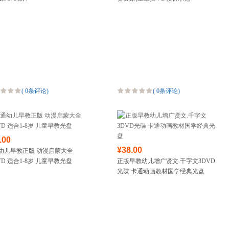
箱包皮具
手表饰品
运动户外
汽车用品
食品
手机通讯
数码影音
(
0条评论
)
(
0条评论
)
电脑办公
大家电
家用电器
.00
¥38.00
幼儿早教正版 动漫启蒙大全
VD 适合1-8岁 儿童早教光盘
正版早教幼儿增广贤文.千字文3DVD
光碟 卡通动画教材国学经典光盘