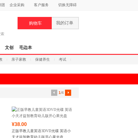
拼团
企业采购
客户服务
切换无障碍
我的订单
购物车
搜索
文创
毛边本
教
亲子家教
保健养生
考试
1
/4
¥38.00
正版早教儿童英语3DVD光碟 英语小
天才益智教育幼儿版开心果光盘