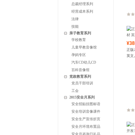
总裁经理系列
经营成本系列
法律
技能
亲子教育系列
学校教育
¥38
儿童早教音像馆
正版
孕妈专区
英文
汽车CD幼儿CD
百科音像馆
党政教育系列
党员干部培训
工会
2015安全月系列
安全招贴挂图标语
安全培训音像课件
安全生产宣传折页
安全月环境布置品
安全月咨询日礼品