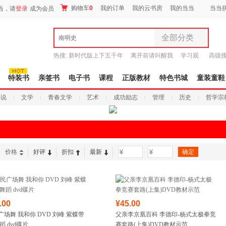
购物车
0
我的订单
我的云书房
我的当当
当当
当，请
登录
成为会员
全部分类
南明史
全部分类
热搜:
新时代版上下五千年
离开前请叫醒我
学习观
高级
尾品汇
有兽焉全集
唐诗三百首译注
9.9元包邮
图书
特装书
亲签书
电子书
课程
正版教材
特色书城
童装童鞋
电子书
小说
文学
青春文学
艺术
成功励志
管理
历史
哲学宗
音像
影视
时尚美妆
母婴用品
玩具
价格
好评
折扣
最新
-
孕婴服饰
童装童鞋
家居日用
家具装饰
.00
¥45.00
服装
广场舞 我和你 DVD 刘峰 紫蝶带
父亲李京凰百科 李德印-杨式太极拳竞
鞋
蹈 dvd碟片
赛套路(上集)DVD教材示范