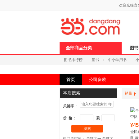
新
欢迎光临当
窗
口
打
开
无
障
碍
说
全部商品分类
图书
明
页
图书排行榜
童书
中小学用书
面,
按
科技
进口原版
电子书
Ctrl
加
首页
公司资质
波
浪
键
本店搜索
销量
打
开
关键字：
导
盲
模
价 格：
到
式
¥45
搜索
全民
队 舞
热门关键词：
关键字一
关键字