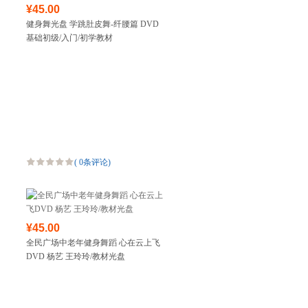
¥45.00
健身舞光盘 学跳肚皮舞-纤腰篇 DVD
基础初级/入门/初学教材
(
0条评论
)
¥45.00
全民广场中老年健身舞蹈 心在云上飞
DVD 杨艺 王玲玲/教材光盘