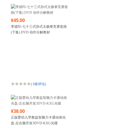
¥45.00
李德印-七十三式孙式太极拳竞赛套路
(下集) DVD 动作分解教材
(
0条评论
)
¥38.00
正版婴幼儿早教益智脑力卡通动画光
盘-左右脑开发3DVD-KXG光碟