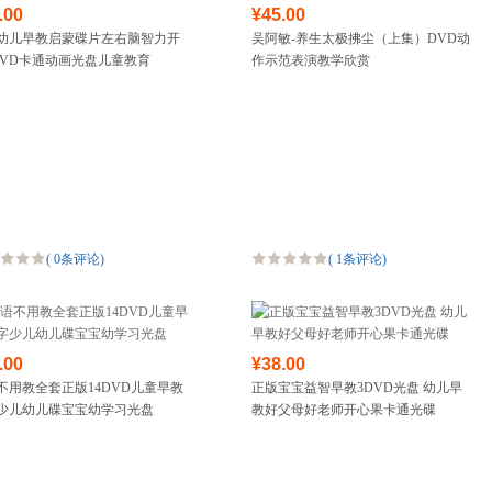
.00
¥45.00
幼儿早教启蒙碟片左右脑智力开
吴阿敏-养生太极拂尘（上集）DVD动
DVD卡通动画光盘儿童教育
作示范表演教学欣赏
(
0条评论
)
(
1条评论
)
.00
¥38.00
不用教全套正版14DVD儿童早教
正版宝宝益智早教3DVD光盘 幼儿早
少儿幼儿碟宝宝幼学习光盘
教好父母好老师开心果卡通光碟