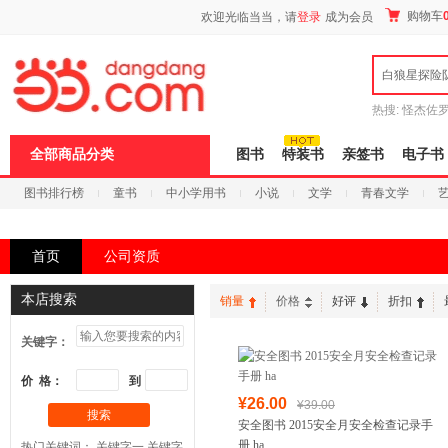
新
购物车
欢迎光临当当，请
登录
成为会员
窗
口
打
白狼星探险
开
无
障
热搜:
怪杰佐
碍
谎
吾辈如神
说
全部商品分类
图书
特装书
亲签书
电子书
明
页
图书排行榜
童书
中小学用书
小说
文学
青春文学
面,
按
科技
进口原版
电子书
Ctrl
加
首页
公司资质
波
浪
键
本店搜索
销量
价格
好评
折扣
打
开
关键字：
导
盲
模
价 格：
到
式
¥26.00
¥39.00
搜索
安全图书 2015安全月安全检查记录手
册 ha
热门关键词：
关键字一
关键字