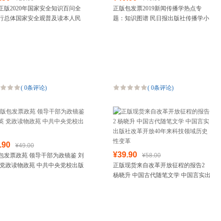
正版2020年国家安全知识百问全
正版包发票2019新闻传播学热点专
箱包皮具
行总体国家安全观普及读本人民
题：知识图谱 民日报出版社传播学小
手表饰品
社关于新公民教育日重要论述学
王子新闻传播学热点专题80讲2019考
运动户外
编党政读物书籍
研教材书籍
汽车用品
食品
手机通讯
数码影音
(
0条评论
)
(
0条评论
)
电脑办公
大家电
家用电器
.90
¥49.00
¥39.90
包发票政苑 领导干部为政镜鉴 刘
¥58.00
 党政读物政苑 中共中央党校出版
正版现货来自改革开放征程的报告2
杨晓升 中国古代随笔文学 中国言实出
版社改革开放40年来科技领域历史性
变革