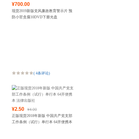
¥700.00
现货2019新版党风廉政教育警示片 预
防小官贪腐10DVD下册光盘
(
4条评论
)
¥2.50
¥4.00
正版现货2018年新版 中国共产党支部
工作条例（试行）单行本 64开便携本
法律出版社