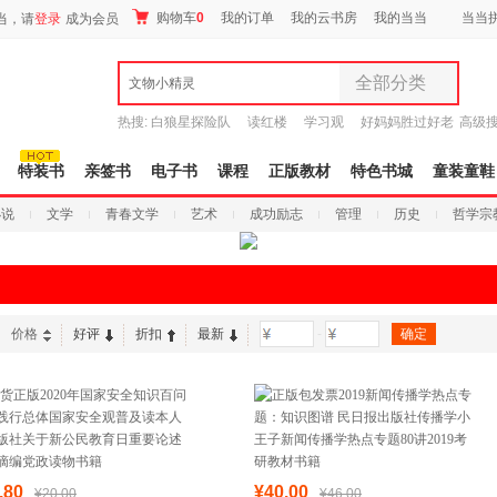
购物车
0
我的订单
我的云书房
我的当当
当当
当，请
登录
成为会员
全部分类
文物小精灵
全部分类
热搜:
白狼星探险队
读红楼
学习观
好妈妈胜过好老
高级
尾品汇
师3
重建秦史
9.9元包邮
图书
特装书
亲签书
电子书
课程
正版教材
特色书城
童装童鞋
电子书
小说
文学
青春文学
艺术
成功励志
管理
历史
哲学宗
音像
影视
时尚美妆
母婴用品
玩具
价格
好评
折扣
最新
-
孕婴服饰
童装童鞋
家居日用
家具装饰
服装
鞋
.80
¥40.00
¥20.00
¥46.00