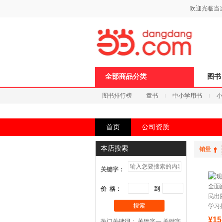
新
欢迎光临当
窗
口
打
开
无
障
碍
说
全部商品分类
图书
明
页
图书排行榜
童书
中小学用书
面,
按
科技
进口原版
电子书
Ctrl
加
首页
公司资质
波
浪
键
本店搜索
销量
打
开
关键字：
导
盲
模
价 格：
到
式
搜索
¥15
热门关键词：
关键字一
关键字