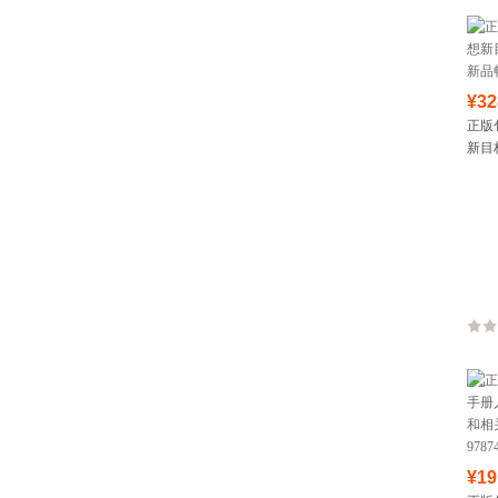
¥32
正版
新目
品畅
¥19