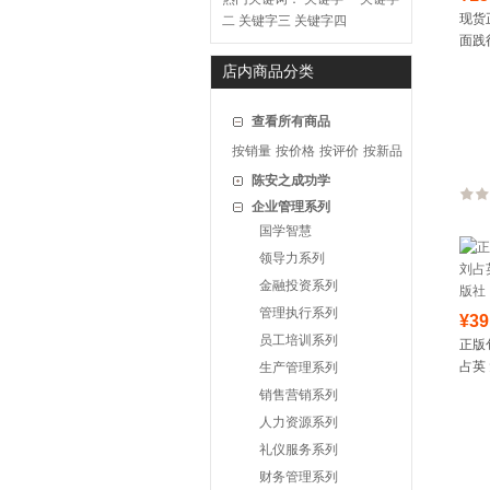
现货
二
关键字三
关键字四
面践
出版
店内商品分类
习摘
查看所有商品
按销量
按价格
按评价
按新品
陈安之成功学
企业管理系列
国学智慧
领导力系列
金融投资系列
管理执行系列
¥39
员工培训系列
正版
占英
生产管理系列
社
销售营销系列
人力资源系列
礼仪服务系列
财务管理系列