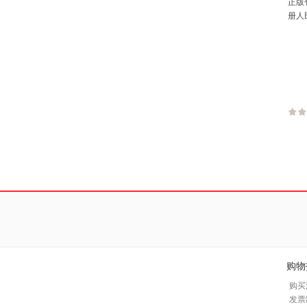
正版
册人
相关知
购物
购买
发票