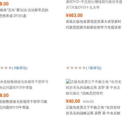
8.00
 瞄准“五向”要法治 法治新常态的
¥463.00
思维养成 DVD1盘
原装正版包发票现货党课大讲堂新时
代新思想新目标新征程学习专题讲座
8DVD+不忘初心继续前行政论专题片
7片装DVD十九大学
(
0条评论
)
(
1条评论
)
8.00
¥40.00
党校教授谈当前领导干部学习教
¥48.00
点问题8DVD中青版
正版包发票立于不败之地 *在历史转
折关头的战略运筹 袁野 著 中央文献
出版社 *战略思想研究