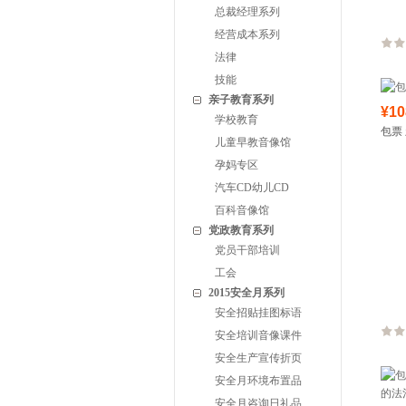
总裁经理系列
经营成本系列
法律
技能
亲子教育系列
¥10
学校教育
包票
儿童早教音像馆
孕妈专区
汽车CD幼儿CD
百科音像馆
党政教育系列
党员干部培训
工会
2015安全月系列
安全招贴挂图标语
安全培训音像课件
安全生产宣传折页
安全月环境布置品
安全月咨询日礼品