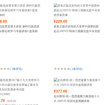
8.00
¥229.00
包发票党课大讲堂-新时代新思想
原装正版历史性的大变革中国梦的新
标新征程学习专题讲座U盘装新
起点10DVD 韩保江视频光盘中央党校
销
求索音像
(
2条评论
)
(
2条评论
)
¥377.00
走向辉煌-统一思想凝聚力量迎接十八
.70
¥25.00
大 10DVD 培训光盘视频讲座