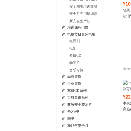
¥10
安全图书培训教材
包票
安全月专用培训读
法治
新安全生产法
培训课程门票
电视节目音乐电影
电视剧
电影
专辑CD
动画片
音乐专辑
品牌展馆
行业展馆
车载CD系列
¥22
百科音像系列
中央
事故安全警示片
育热
圣才e书
图书
2017年安全月