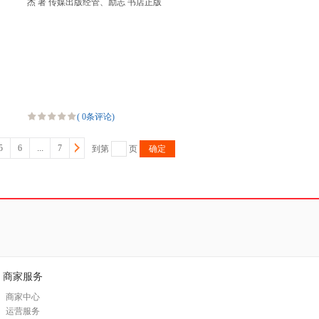
杰 著 传媒出版经管、励志 书店正版
图书籍 人民日报出版社
(
0条评论
)
5
6
...
7
到第
页
确定
商家服务
商家中心
运营服务