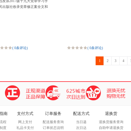
包发票2017版十九大党章学习手
民出版社收录党章修正案全文和
识竞赛参考试题978745236985
(
0条评论
)
(
0条评论
)
1
2
3
4
指南
支付方式
订单服务
配送方式
退换货
流程
网上支付
配送服务查询
当日递
退换货服务查询
制度
礼品卡支付
订单状态说明
次日达
自助申请退换货