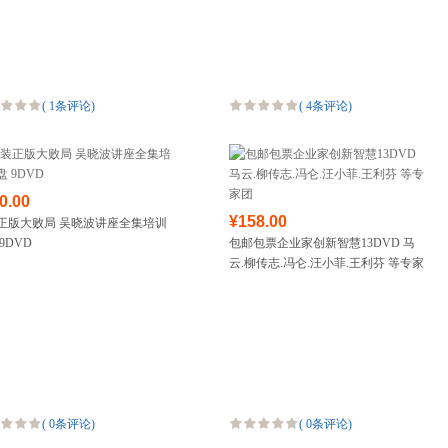
(
1条评论
)
(
4条评论
)
0.00
¥158.00
正版大败局 吴晓波讲座全集培训
9DVD
包邮包票企业家创新智慧13DVD 马
云.柳传志.冯仑.汪小菲.王利芬 等专家
团
(
0条评论
)
(
0条评论
)