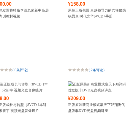
00.00
¥158.00
包发票将帅赢李践老师新中高层
原装正版包票 卓越领导力的六项修炼
内训教材视频
杨思卓 时代光华6VCD+手册
(
0条评论
)
(
2条评论
)
8.00
¥209.00
正版成长与转型（8VCD 1本讲
正版原装新商业模式赢天下郑翔洲优
宋新宇 视频光盘音像蝶片
盘版非DVD光盘视频讲座