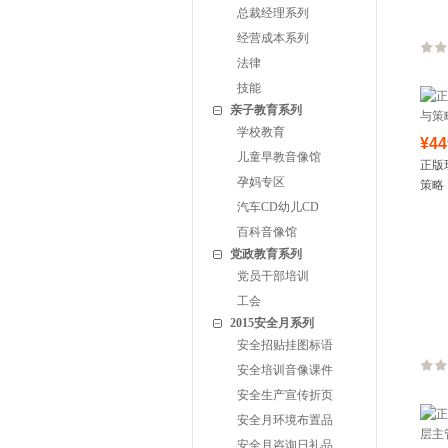
总裁经理系列
经营成本系列
法律
技能
亲子教育系列
学校教育
¥44
儿童早教音像馆
正版
孕妈专区
策略
汽车CD幼儿CD
百科音像馆
党政教育系列
党员干部培训
工会
2015安全月系列
安全招贴挂图标语
安全培训音像课件
安全生产宣传折页
安全月环境布置品
安全月咨询日礼品