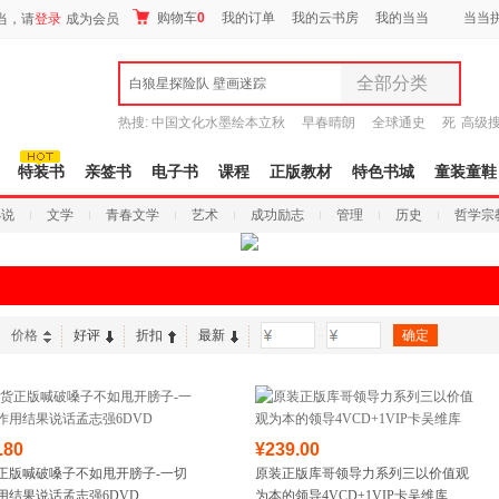
购物车
0
我的订单
我的云书房
我的当当
当当
当，请
登录
成为会员
全部分类
白狼星探险队 壁画迷踪
全部分类
热搜:
中国文化水墨绘本立秋
早春晴朗
全球通史
死
高级
尾品汇
者从不说谎
吾辈如神
9.9元包邮
图书
特装书
亲签书
电子书
课程
正版教材
特色书城
童装童鞋
电子书
小说
文学
青春文学
艺术
成功励志
管理
历史
哲学宗
音像
影视
时尚美妆
母婴用品
玩具
价格
好评
折扣
最新
-
孕婴服饰
童装童鞋
家居日用
家具装饰
.80
¥239.00
服装
正版喊破嗓子不如甩开膀子-一切
原装正版库哥领导力系列三以价值观
鞋
用结果说话孟志强6DVD
为本的领导4VCD+1VIP卡吴维库