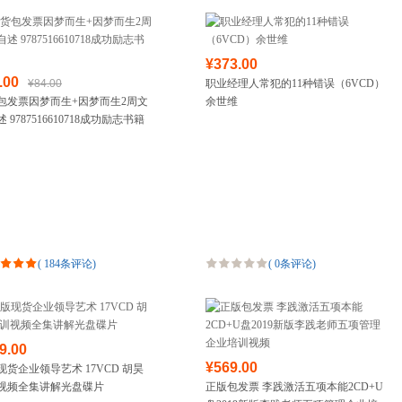
¥373.00
.00
¥84.00
职业经理人常犯的11种错误（6VCD）
包发票因梦而生+因梦而生2周文
余世维
 9787516610718成功励志书籍
(
184条评论
)
(
0条评论
)
9.00
¥569.00
现货企业领导艺术 17VCD 胡昊
视频全集讲解光盘碟片
正版包发票 李践激活五项本能2CD+U