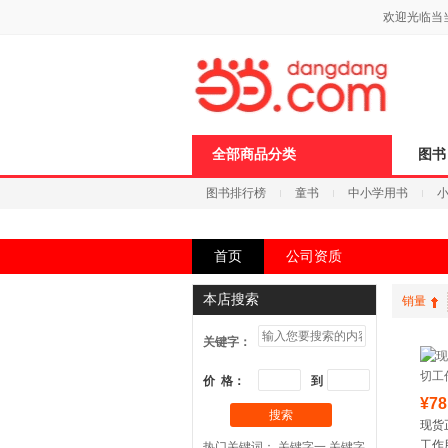
新
欢迎光临当
窗
口
打
开
无
障
碍
说
全部商品分类
图书
明
页
图书排行榜
童书
中小学用书
面,
按
科技
进口原版
电子书
Ctrl
加
首页
公司资质
波
浪
键
本店搜索
销量
打
开
关键字：
导
盲
模
价 格：
到
式
¥78
搜索
现货
工作
热门关键词：
关键字一
关键字