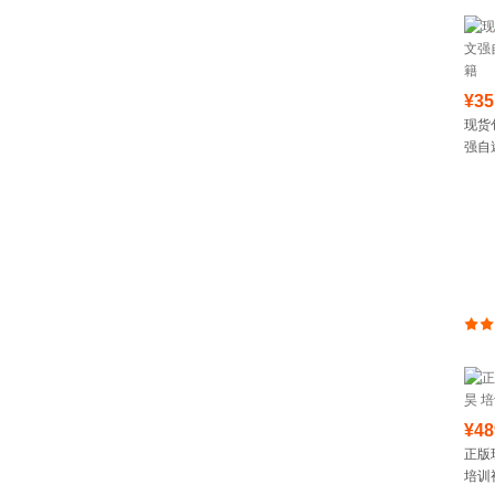
¥35
现货
强自述
¥48
正版
培训