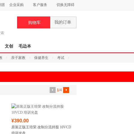
拼团
企业采购
客户服务
切换无障碍
我的订单
购物车
搜索
文创
毛边本
教
亲子家教
保健养生
考试
1
/4
¥390.00
原装正版王培荣 改制分流持股 10VCD
培训光盘