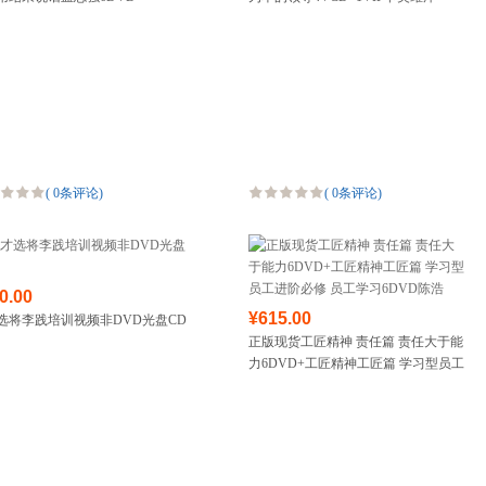
箱包皮具
手表饰品
运动户外
汽车用品
食品
手机通讯
数码影音
(
0条评论
)
(
0条评论
)
电脑办公
大家电
家用电器
0.00
¥615.00
选将李践培训视频非DVD光盘CD
正版现货工匠精神 责任篇 责任大于能
力6DVD+工匠精神工匠篇 学习型员工
进阶必修 员工学习6DVD陈浩