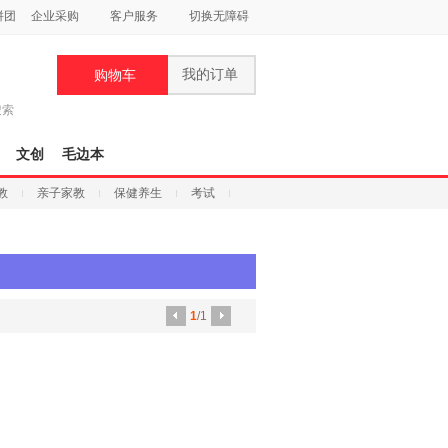
拼团
企业采购
客户服务
切换无障碍
我的订单
购物车
搜索
文创
毛边本
教
亲子家教
保健养生
考试
1
/1