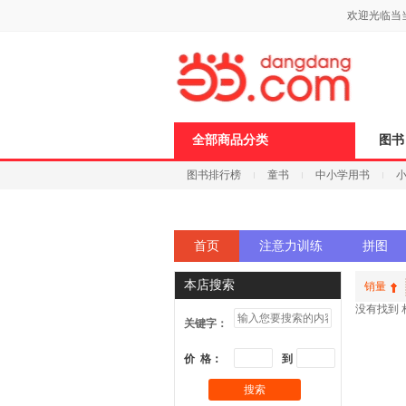
新
欢迎光临当
窗
口
打
开
无
障
碍
说
全部商品分类
图书
明
页
图书排行榜
童书
中小学用书
面,
按
科技
进口原版
电子书
Ctrl
加
波
首页
注意力训练
拼图
浪
键
打
本店搜索
销量
开
没有找到 
导
关键字：
盲
模
价 格：
到
式
搜索