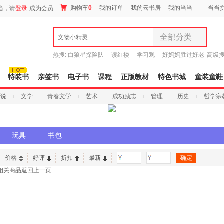
购物车
0
我的订单
我的云书房
我的当当
当当
当，请
登录
成为会员
全部分类
文物小精灵
全部分类
热搜:
白狼星探险队
读红楼
学习观
好妈妈胜过好老
高级
尾品汇
师3
重建秦史
9.9元包邮
图书
特装书
亲签书
电子书
课程
正版教材
特色书城
童装童鞋
电子书
小说
文学
青春文学
艺术
成功励志
管理
历史
哲学宗
音像
影视
时尚美妆
玩具
书包
母婴用品
玩具
价格
好评
折扣
最新
-
孕婴服饰
相关商品
返回上一页
童装童鞋
家居日用
家具装饰
服装
鞋