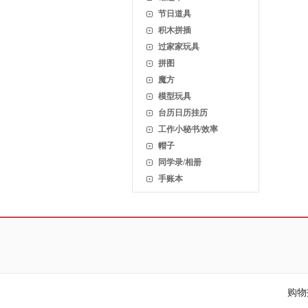
节日道具
积木拼插
过家家玩具
拼图
魔方
模型玩具
台历日历挂历
工作小秘书/效率
帽子
同学录/相册
手账本
购物