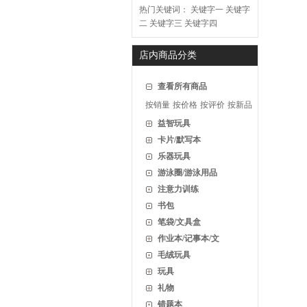
热门关键词：
关键字一
关键字
二
关键字三
关键字四
店内商品分类
查看所有商品
按销量
按价格
按评价
按新品
益智玩具
卡片/默写本
乐器玩具
游泳圈/游泳用品
注意力训练
书包
笔袋/文具盒
作业本/记事本/文
毛绒玩具
玩具
礼物
错题本