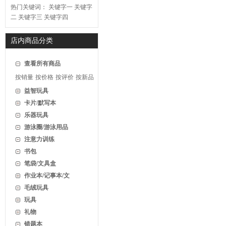
热门关键词：
关键字一
关键字
二
关键字三
关键字四
店内商品分类
查看所有商品
按销量
按价格
按评价
按新品
益智玩具
卡片/默写本
乐器玩具
游泳圈/游泳用品
注意力训练
书包
笔袋/文具盒
作业本/记事本/文
毛绒玩具
玩具
礼物
错题本