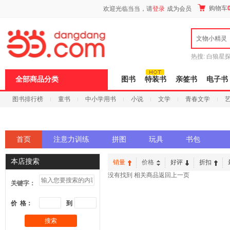
新
购物车
欢迎光临当当，请
登录
成为会员
窗
口
打
文物小精灵
开
无
障
热搜:
白狼星
碍
师3
重建秦
说
全部商品分类
图书
特装书
亲签书
电子书
明
页
图书排行榜
童书
中小学用书
小说
文学
青春文学
面,
按
科技
进口原版
电子书
Ctrl
加
波
首页
注意力训练
拼图
玩具
书包
浪
键
打
本店搜索
销量
价格
好评
折扣
开
没有找到 相关商品
返回上一页
导
关键字：
盲
模
价 格：
到
式
搜索