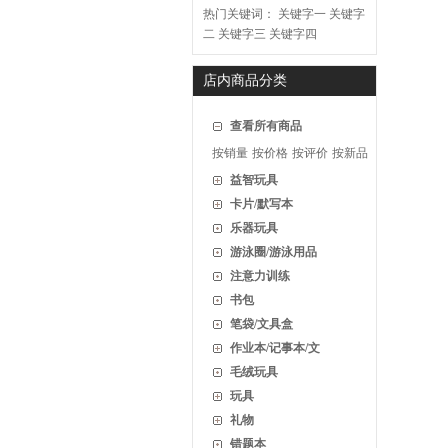
热门关键词：
关键字一
关键字
二
关键字三
关键字四
店内商品分类
查看所有商品
按销量
按价格
按评价
按新品
益智玩具
卡片/默写本
乐器玩具
游泳圈/游泳用品
注意力训练
书包
笔袋/文具盒
作业本/记事本/文
毛绒玩具
玩具
礼物
错题本