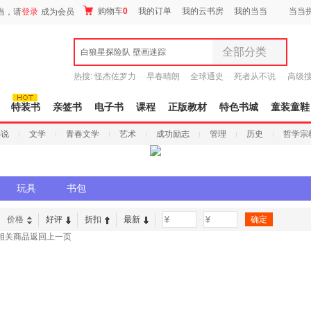
购物车
0
我的订单
我的云书房
我的当当
当当
当，请
登录
成为会员
全部分类
白狼星探险队 壁画迷踪
全部分类
热搜:
怪杰佐罗力
早春晴朗
全球通史
死者从不说
高级
尾品汇
谎
吾辈如神
9.9元包邮
图书
特装书
亲签书
电子书
课程
正版教材
特色书城
童装童鞋
电子书
小说
文学
青春文学
艺术
成功励志
管理
历史
哲学宗
音像
影视
时尚美妆
玩具
书包
母婴用品
玩具
价格
好评
折扣
最新
-
孕婴服饰
相关商品
返回上一页
童装童鞋
家居日用
家具装饰
服装
鞋