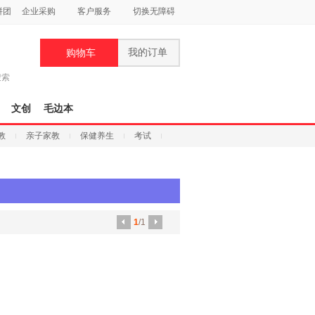
拼团
企业采购
客户服务
切换无障碍
我的订单
购物车
搜索
文创
毛边本
教
亲子家教
保健养生
考试
1
/1