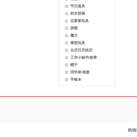
节日道具
积木拼插
过家家玩具
拼图
魔方
模型玩具
台历日历挂历
工作小秘书/效率
帽子
同学录/相册
手账本
购物