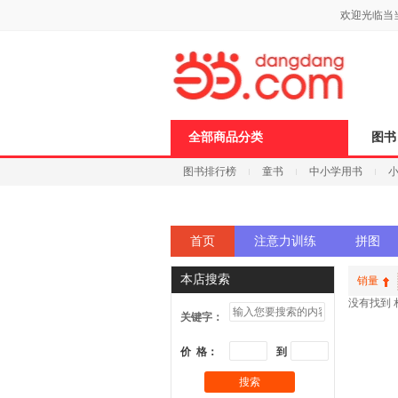
新
欢迎光临当
窗
口
打
开
无
障
碍
说
全部商品分类
图书
明
页
图书排行榜
童书
中小学用书
面,
按
科技
进口原版
电子书
Ctrl
加
波
首页
注意力训练
拼图
浪
键
打
本店搜索
销量
开
没有找到 
导
关键字：
盲
模
价 格：
到
式
搜索