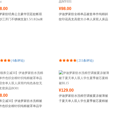
8.00
¥98.00
梦家纺经典公主豪华宫廷蚊帐双
伊迪梦家纺全棉单品被套单件纯棉斜
三开门不锈钢支架1.5/1.8/2m米
纹印花高支高密大小单人床双人床品
MY031
(
6条评论
)
(
211条评论
)
¥129.00
8.00
伊迪梦家纺水洗棉空调被夏凉被薄被
券立减50】伊迪梦家纺水洗棉被
子夏天单人双人学生夏季被芯夏棉被
件色织全棉针织纯棉被罩单品学
BL15
舍单人双人床简约纯色条纹无印