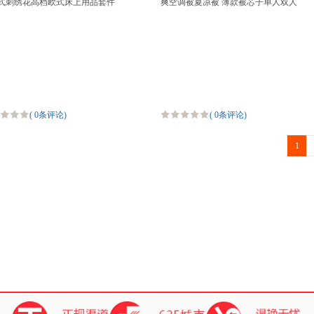
式刺绣花高档欧式床上用品套件
爽空调被夏凉被 薄款被芯子单人双人
床PV2222
(
0条评论
)
(
0条评论
)
1