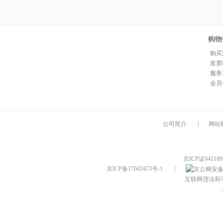
购物
购买
发票
服务
会员
公司简介
|
网站
京ICP证04118
京ICP备17043473号-1
|
互联网违法和不良