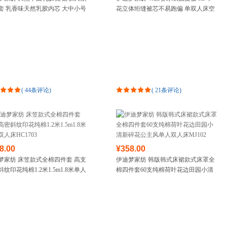
套 乳香味天然乳胶内芯 大中小号
花立体绗缝被芯不易跑偏 单双人床空
箱包皮具
枕头芯LA201
调被夏凉被春秋被MD241
手表饰品
运动户外
汽车用品
食品
手机通讯
数码影音
(
44条评论
)
(
21条评论
)
电脑办公
大家电
家用电器
8.00
¥358.00
梦家纺 床笠款式全棉四件套 高支
伊迪梦家纺 韩版韩式床裙款式床罩全
纹印花纯棉1.2米1.5m1.8米单人
棉四件套60支纯棉荷叶花边田园小清
HC1703
新碎花公主风单人双人床MJ102