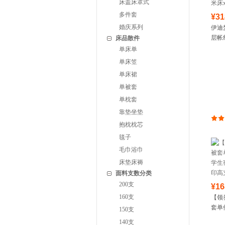
床盖床罩式
多件套
¥31
婚庆系列
伊迪
层帐纱
床品散件
床xc
单床单
单床笠
单床裙
单被套
单枕套
靠垫坐垫
抱枕枕芯
毯子
毛巾浴巾
床垫床褥
面料支数分类
200支
¥16
160支
【领
套单
150支
生宿
140支