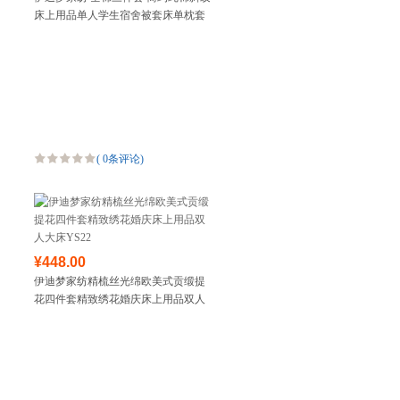
床上用品单人学生宿舍被套床单枕套
160*210cm
(
0条评论
)
¥448.00
伊迪梦家纺精梳丝光绵欧美式贡缎提
花四件套精致绣花婚庆床上用品双人
大床YS22