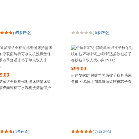
密床品BO01
(
65条评论
)
(
0条评论
)
¥99.00
9.00
伊迪梦家纺 保暖羊羔绒被子秋冬毛绒
梦家纺全棉夹棉绗缝床护垫床褥
冬被 不易掉毛加厚舒适柔软被芯子春
厚双面纯棉可水洗机洗床垫保护
秋被单双人大小床PV112
四季舒适床垫子单人双人床
7
(
1条评论
)
(
73条评论
)