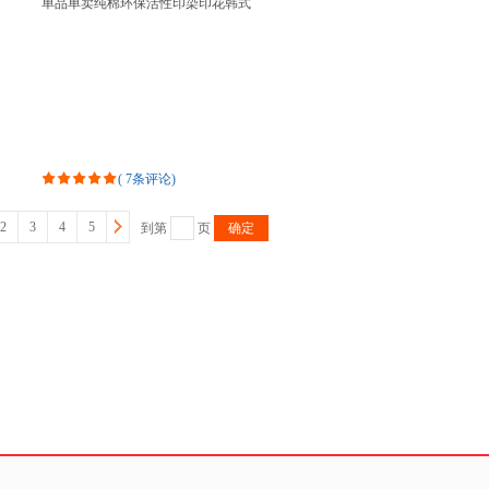
单品单卖纯棉环保活性印染印花韩式
韩版公主风格一对装DA102
(
7条评论
)
2
3
4
5
到第
页
确定