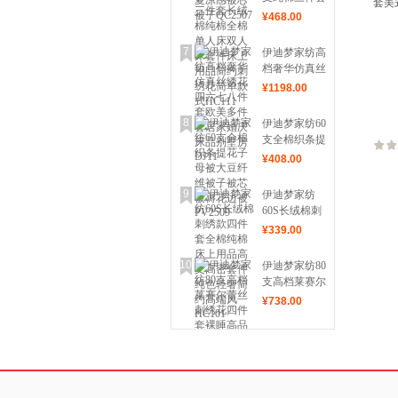
套美
被子QC2507
长绒棉纯棉全
¥
468
.00
YS01
棉单人床双人
床套件床上用
7
伊迪梦家纺高
品简约刺绣花
档奢华仿真丝
简单款式
绣花四六七八
¥
1198
.00
HC111
件套欧美多件
套居家婚庆床
8
伊迪梦家纺60
品别墅房
支全棉织条提
DJ11
花子母被大豆
¥
408
.00
纤维被子被芯
被褥花边被
9
伊迪梦家纺
PV2509
60S长绒棉刺
绣款四件套全
¥
339
.00
棉纯棉床上用
品高支高密套
10
伊迪梦家纺80
件纯色轻奢简
支高档莱赛尔
约高端风
蕾丝刺绣花四
¥
738
.00
HC101
件套裸睡高品
质居家用床上
用品SD02