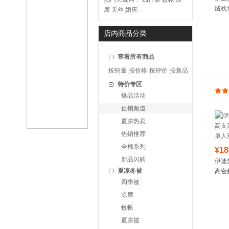
绒枕
席
天丝
婚庆
护颈
店内商品分类
查看所有商品
按销量
按价格
按评价
按新品
特价专区
爆品活动
促销频道
夏凉热卖
热销推荐
全棉系列
¥18
新品闪购
伊迪
夏凉冬被
高密斜
双人床
四季被
凉席
蚊帐
夏凉被