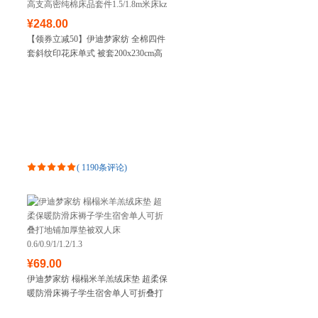
¥248.00
【领券立减50】伊迪梦家纺 全棉四件
套斜纹印花床单式 被套200x230cm高
支高密纯棉床品套件1.5/1.8m米床kz
(
1190条评论
)
¥69.00
伊迪梦家纺 榻榻米羊羔绒床垫 超柔保
暖防滑床褥子学生宿舍单人可折叠打
地铺加厚垫被双人床0.6/0.9/1/1.2/1.3