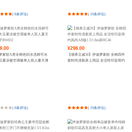
(
8条评论
)
(
19条评论
)
9.00
¥296.00
梦家纺A类全棉色织水洗棉可水
【领券立减50】伊迪梦家纺 全棉四件
豆夏凉被空调被单人双人夏天薄
套时尚清新床上用品 全活性印染简约
W032
风尚AB版1.5/1.8m床HC46
(
0条评论
)
(
19条评论
)