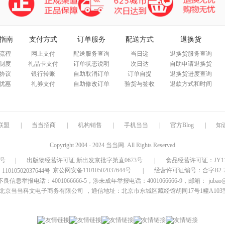
指南
支付方式
订单服务
配送方式
退换货
流程
网上支付
配送服务查询
当日递
退换货服务查询
制度
礼品卡支付
订单状态说明
次日达
自助申请退换货
协议
银行转账
自助取消订单
订单自提
退换货进度查询
优惠
礼券支付
自助修改订单
验货与签收
退款方式和时间
联盟
|
当当招商
|
机构销售
|
手机当当
|
官方Blog
|
知
Copyright 2004 - 2024 当当网. All Rights Reserved
9号
|
出版物经营许可证 新出发京批字第直0673号
|
食品经营许可证：JY1110
京公网安备11010502037644号
|
经营许可证编号：合字B2-20
信息举报电话：4001066666-5，涉未成年举报电话：4001066666-9，邮箱：
jubao
北京当当科文电子商务有限公司
，通信地址：北京市东城区藏经馆胡同17号1幢A103