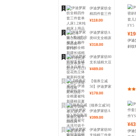
1
伊迪梦家纺全
棉四件套三件
套单人床1.2
¥
118
.00
米纯棉床上用
品1.5m1.8
2
伊迪梦家纺A
¥19
米/2.0m双人
类60支全棉床
伊迪
床品套件
上四件套纯棉
¥
318
.00
DY02
斜纹
全棉新疆长绒
儿童学
棉套件纯色床
3
伊迪梦家纺80
FY5
品床单床笠款
支长绒棉大豆
式FY2223
被大提花热立
¥
489
.00
体被新科技被
子被芯保暖高
4
【领券立减
端被MW2202
50】伊迪梦家
纺里外全棉夏
¥
178
.00
被纯新疆棉花
夏凉被空调被
5
[领券立减50]
单人双人大床
伊迪梦家纺A
被芯被子
类锦氨蚕丝被
¥
399
.00
BK224
夏被可水洗可
¥43
烘干母婴级冰
6
伊迪梦家纺80
伊迪
蚕夏凉感被芯
支纯棉三件套