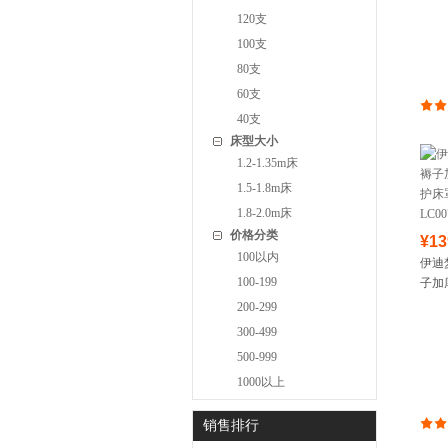
高支
120支
100支
80支
60支
40支
床型大小
1.2-1.35m床
1.5-1.8m床
1.8-2.0m床
价格分类
¥13
100以内
伊迪
100-199
子加
床罩
200-299
LC00
300-499
500-999
1000以上
销售排行