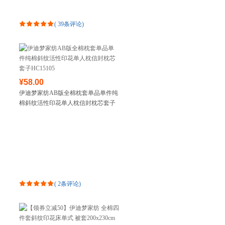
(
39条评论
)
¥58.00
伊迪梦家纺AB版全棉枕套单品单件纯
棉斜纹活性印花单人枕信封枕芯套子
HC15105
(
2条评论
)