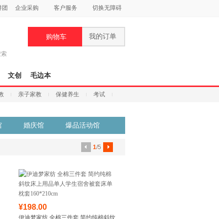
拼团
企业采购
客户服务
切换无障碍
我的订单
购物车
搜索
文创
毛边本
教
亲子家教
保健养生
考试
馆
婚庆馆
爆品活动馆
1
/5
¥198.00
伊迪梦家纺 全棉三件套 简约纯棉斜纹