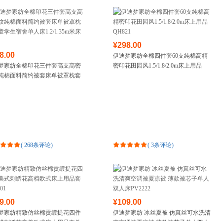
¥298.00
8.00
伊迪梦家纺全棉四件套60支纯棉高精
梦家纺全棉印花三件套高支高密
密印花田园风1.5/1.8/2.0m床上用品
纯棉面料简约被套床单被罩枕套
QH821
生宿舍单人床1.2/1.35m米床
(
268条评论
)
(
3条评论
)
9.00
¥109.00
梦家纺精致仿丝棉贡缎提花四件
伊迪梦家纺 冰丝夏被 仿真丝可水洗清