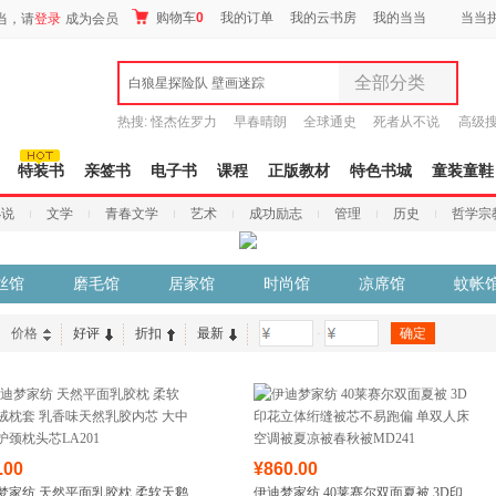
购物车
0
我的订单
我的云书房
我的当当
当当
当，请
登录
成为会员
全部分类
白狼星探险队 壁画迷踪
全部分类
热搜:
怪杰佐罗力
早春晴朗
全球通史
死者从不说
高级
尾品汇
谎
吾辈如神
9.9元包邮
图书
特装书
亲签书
电子书
课程
正版教材
特色书城
童装童鞋
电子书
小说
文学
青春文学
艺术
成功励志
管理
历史
哲学宗
音像
影视
时尚美妆
丝馆
磨毛馆
居家馆
时尚馆
凉席馆
蚊帐
母婴用品
玩具
价格
好评
折扣
最新
-
孕婴服饰
童装童鞋
家居日用
家具装饰
服装
.00
¥860.00
鞋
梦家纺 天然平面乳胶枕 柔软天鹅
伊迪梦家纺 40莱赛尔双面夏被 3D印