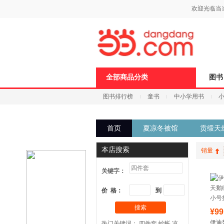
新
欢迎光临当
窗
口
打
开
无
障
碍
说
全部商品分类
图书
明
页
图书排行榜
童书
中小学用书
面,
按
科技
进口原版
电子书
Ctrl
加
首页
夏凉冬被馆
贡缎天
波
浪
键
本店搜索
销量
打
开
关键字：
导
盲
模
价 格：
到
式
搜索
¥99
伊迪
热门关键词：
四件套
蚊帐
凉