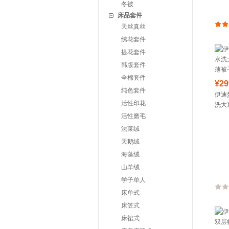
冬被
床品套件
天丝真丝
绣花套件
提花套件
韩版套件
全棉套件
¥29
纯色套件
伊迪
活性印花
洗大
被子B
活性磨毛
法莱绒
天鹅绒
海藻绒
山羊绒
学子单人
床单式
床笠式
床裙式