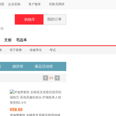
拼团
企业采购
客户服务
切换无障碍
我的订单
购物车
搜索
文创
毛边本
教
亲子家教
保健养生
考试
馆
婚庆馆
爆品活动馆
1
/1
¥59.00
伊迪梦家纺 全棉高支高密压线羽丝绒