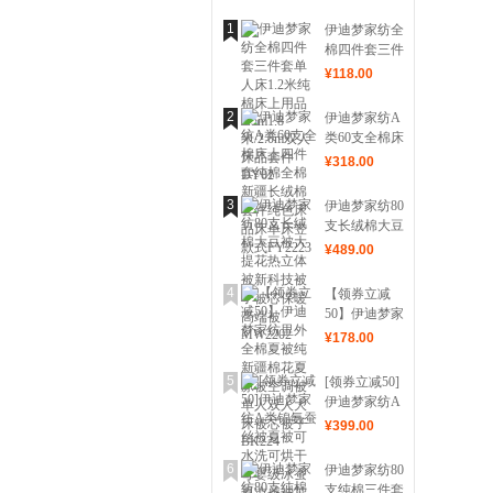
1
伊迪梦家纺全
棉四件套三件
套单人床1.2
¥
118
.00
米纯棉床上用
品1.5m1.8
2
伊迪梦家纺A
米/2.0m双人
类60支全棉床
床品套件
上四件套纯棉
¥
318
.00
DY02
全棉新疆长绒
棉套件纯色床
3
伊迪梦家纺80
品床单床笠款
支长绒棉大豆
式FY2223
被大提花热立
¥
489
.00
体被新科技被
子被芯保暖高
4
【领券立减
端被MW2202
50】伊迪梦家
纺里外全棉夏
¥
178
.00
被纯新疆棉花
夏凉被空调被
5
[领券立减50]
单人双人大床
伊迪梦家纺A
被芯被子
类锦氨蚕丝被
¥
399
.00
BK224
夏被可水洗可
烘干母婴级冰
6
伊迪梦家纺80
蚕夏凉感被芯
支纯棉三件套