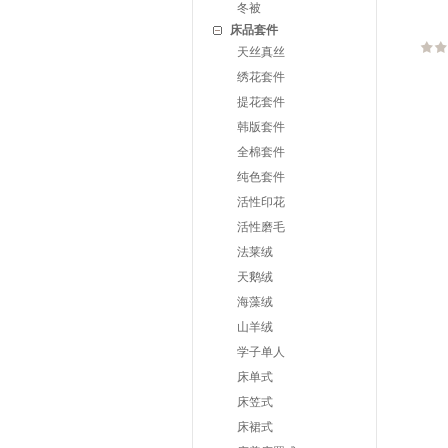
冬被
床品套件
天丝真丝
绣花套件
提花套件
韩版套件
全棉套件
纯色套件
活性印花
活性磨毛
法莱绒
天鹅绒
海藻绒
山羊绒
学子单人
床单式
床笠式
床裙式