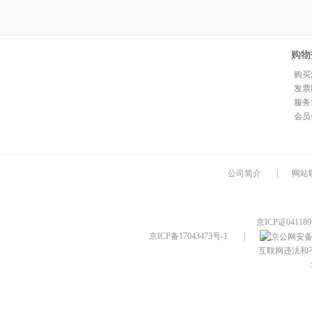
购物
购买
发票
服务
会员
公司简介
|
网站
京ICP证04118
京ICP备17043473号-1
|
互联网违法和不良