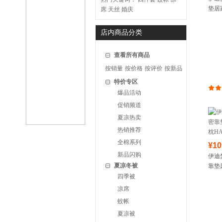
垫居
席
天丝
婚庆
50*
店内商品分类
查看所有商品
按销量
按价格
按评价
按新品
特价专区
爆品活动
促销频道
夏凉热卖
热销推荐
全棉系列
¥10
新品闪购
伊迪
夏凉冬被
靠垫
HA24
四季被
凉席
蚊帐
夏凉被