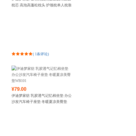
枕芯 高泡高蓬松枕头 护颈枕单人枕靠
垫枕LA41
(
1条评论
)
¥79.00
伊迪梦家纺 乳胶透气记忆棉坐垫 办公
沙发汽车椅子座垫 冬暖夏凉美臀垫
WB101