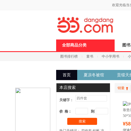
新
欢迎光临当
窗
口
打
开
无
障
碍
说
全部商品分类
图书
明
页
图书排行榜
童书
中小学用书
面,
按
科技
进口原版
电子书
Ctrl
加
首页
夏凉冬被馆
贡缎天
波
浪
键
本店搜索
销量
打
开
关键字：
导
盲
模
价 格：
到
式
搜索
¥58
伊迪
热门关键词：
四件套
蚊帐
凉