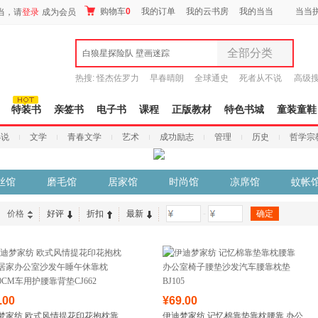
购物车
0
我的订单
我的云书房
我的当当
当当
当，请
登录
成为会员
全部分类
白狼星探险队 壁画迷踪
全部分类
热搜:
怪杰佐罗力
早春晴朗
全球通史
死者从不说
高级
尾品汇
谎
吾辈如神
9.9元包邮
图书
特装书
亲签书
电子书
课程
正版教材
特色书城
童装童鞋
电子书
小说
文学
青春文学
艺术
成功励志
管理
历史
哲学宗
音像
影视
时尚美妆
丝馆
磨毛馆
居家馆
时尚馆
凉席馆
蚊帐
母婴用品
玩具
价格
好评
折扣
最新
-
孕婴服饰
童装童鞋
家居日用
家具装饰
服装
.00
¥69.00
鞋
梦家纺 欧式风情提花印花抱枕靠
伊迪梦家纺 记忆棉靠垫靠枕腰靠 办公