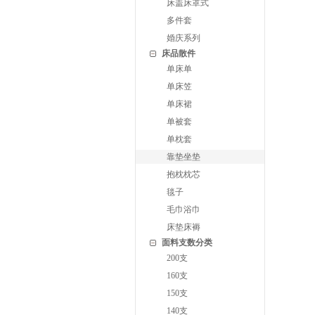
床盖床罩式
多件套
婚庆系列
床品散件
单床单
单床笠
单床裙
单被套
单枕套
靠垫坐垫
抱枕枕芯
毯子
毛巾浴巾
床垫床褥
面料支数分类
200支
160支
150支
140支