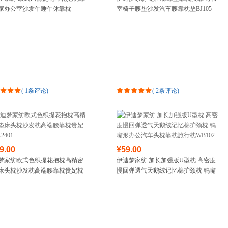
家办公室沙发午睡午休靠枕
室椅子腰垫沙发汽车腰靠枕垫BJ105
箱包皮具
50CM车用护腰靠背垫CJ662
手表饰品
运动户外
汽车用品
食品
手机通讯
数码影音
(
1条评论
)
(
2条评论
)
电脑办公
大家电
家用电器
9.00
¥59.00
梦家纺欧式色织提花抱枕高精密
伊迪梦家纺 加长加强版U型枕 高密度
床头枕沙发枕高端腰靠枕贵妃枕
慢回弹透气天鹅绒记忆棉护颈枕 鸭嘴
01
形办公汽车头枕靠枕旅行枕WB102