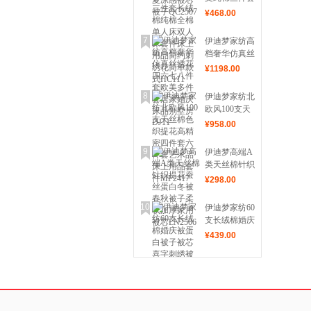
被子QC2507
长绒棉纯棉全
¥
468
.00
棉单人床双人
床套件床上用
7
伊迪梦家纺高
品简约刺绣花
档奢华仿真丝
简单款式
绣花四六七八
¥
1198
.00
HC111
件套欧美多件
套居家婚庆床
8
伊迪梦家纺北
品别墅房
欧风100支天
DJ11
丝棉色织提花
¥
958
.00
高精密四件套
六件套艺术品
9
伊迪梦高端A
床上用品套件
类天丝棉针织
MF2417
提花蚕丝蛋白
¥
298
.00
冬被春秋被子
柔软加厚家用
10
伊迪梦家纺60
被芯LN2506
支长绒棉婚庆
被蛋白被子被
¥
439
.00
芯喜字刺绣被
绣花被嵌绳工
艺被MW2510