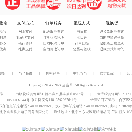
指南
支付方式
订单服务
配送方式
退换货
流程
网上支付
配送服务查询
当日递
退换货服务查询
制度
礼品卡支付
订单状态说明
次日达
自助申请退换货
协议
银行转账
自助取消订单
订单自提
退换货进度查询
优惠
礼券支付
自助修改订单
验货与签收
退款方式和时间
联盟
|
当当招商
|
机构销售
|
手机当当
|
官方Blog
|
知
Copyright 2004 - 2024 当当网. All Rights Reserved
9号
|
出版物经营许可证 新出发京批字第直0673号
|
食品经营许可证：JY1110
京公网安备11010502037644号
|
经营许可证编号：合字B2-20
信息举报电话：4001066666-5，涉未成年举报电话：4001066666-9，邮箱：
jubao
北京当当科文电子商务有限公司
，通信地址：北京市东城区藏经馆胡同17号1幢A103