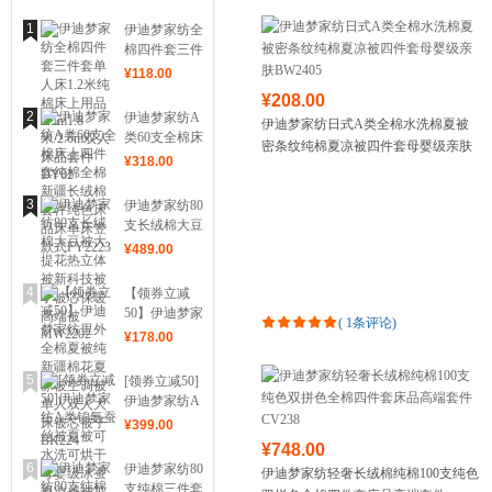
1
伊迪梦家纺全
棉四件套三件
套单人床1.2
¥
118
.00
米纯棉床上用
¥208.00
品1.5m1.8
2
伊迪梦家纺A
伊迪梦家纺日式A类全棉水洗棉夏被
米/2.0m双人
类60支全棉床
密条纹纯棉夏凉被四件套母婴级亲肤
床品套件
上四件套纯棉
¥
318
.00
DY02
BW2405
全棉新疆长绒
棉套件纯色床
3
伊迪梦家纺80
品床单床笠款
支长绒棉大豆
式FY2223
被大提花热立
¥
489
.00
体被新科技被
子被芯保暖高
4
【领券立减
端被MW2202
50】伊迪梦家
(
1条评论
)
纺里外全棉夏
¥
178
.00
被纯新疆棉花
夏凉被空调被
5
[领券立减50]
单人双人大床
伊迪梦家纺A
被芯被子
类锦氨蚕丝被
¥
399
.00
BK224
夏被可水洗可
¥748.00
烘干母婴级冰
6
伊迪梦家纺80
伊迪梦家纺轻奢长绒棉纯棉100支纯色
蚕夏凉感被芯
支纯棉三件套