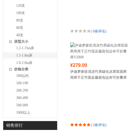
120支
100支
80支
60支
(
0条评论
)
40支
床型大小
1.2-1.35m床
1.5-1.8m床
1.8-2.0m床
¥279.00
价格分类
伊迪梦家纺清凉竹席碳化凉席双面两
100以内
用席子正竹面反藤面包边布可折叠席
100-199
YZ808
200-299
300-499
500-999
1000以上
(
3条评论
)
销售排行