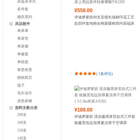
床盖床罩式
多件套
¥558.00
婚庆系列
伊迪梦家纺80支贡缎长绒棉印花工艺
款四件套纯棉全棉新疆棉简约高端床
床品散件
上用品套件轻奢裸睡YK2202
单床单
单床笠
单床裙
单被套
单枕套
靠垫坐垫
(
1条评论
)
抱枕枕芯
毯子
毛巾浴巾
床垫床褥
面料支数分类
¥189.00
200支
伊迪梦家纺 清凉藤席床笠款式三件套
160支
粗藤宽包边加厚夏凉席子空调席
1.5/1.8m米床AN202
150支
140支