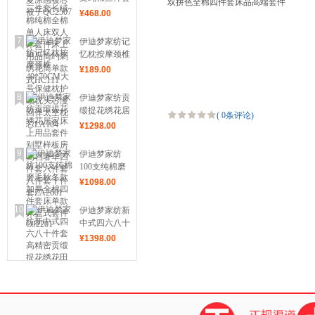
双拼色全棉四件套床品高端套件
被子QC2507
长绒棉纯棉全
¥
468
.00
CV238
棉单人床双人
床套件床上用
7
伊迪梦家纺记
品简约刺绣花
忆枕按摩颈椎
简单款式
40*70CM大
¥
189
.00
HC111
号保健枕护颈
枕头芯慢回弹
8
伊迪梦家纺贡
太空枕芯
缎提花绣花居
(
0条评论
)
LA104
家床上用品套
¥
1298
.00
件别墅样板房
高档奢华四件
9
伊迪梦家纺
套六件套八件
100支纯棉磨
套十件套
毛秋冬款加厚
¥
1098
.00
ZA2601
全棉四件套床
单款床盖式套
10
伊迪梦家纺新
件OJ2201
中式四六八十
件套高精密贡
¥
1398
.00
缎提花绣花田
园风高档套件
婚庆床品
ZJ130