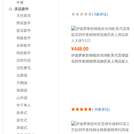
冬被
床品套件
(
0条评论
)
天丝真丝
绣花套件
提花套件
韩版套件
全棉套件
¥448.00
纯色套件
伊迪梦家纺精梳丝光绵欧美式贡缎提
活性印花
花四件套精致绣花婚庆床上用品双人
大床YS22
活性磨毛
法莱绒
天鹅绒
海藻绒
山羊绒
学子单人
(
39条评论
)
床单式
床笠式
床裙式