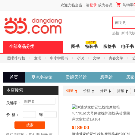
新
购物车
欢迎光临当当，请
登录
成为会员
窗
口
打
南明史
开
无
障
热搜:
新时代
碍
有兽焉全集
说
全部商品分类
图书
特装书
亲签书
电子书
明
页
图书排行榜
童书
中小学用书
小说
文学
青春文学
面,
按
科技
进口原版
电子书
Ctrl
加
首页
夏凉冬被馆
贡缎天丝馆
磨毛馆
居家
波
浪
键
本店搜索
销量
价格
好评
折扣
打
开
关键字：
导
盲
模
价 格：
到
式
搜索
¥189.00
伊迪梦家纺记忆枕按摩颈椎40*70CM
热门关键词：
四件套
蚊帐
凉