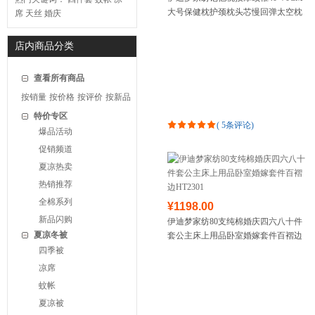
大号保健枕护颈枕头芯慢回弹太空枕
席
天丝
婚庆
芯LA104
店内商品分类
查看所有商品
按销量
按价格
按评价
按新品
特价专区
(
5条评论
)
爆品活动
促销频道
夏凉热卖
热销推荐
全棉系列
¥1198.00
新品闪购
伊迪梦家纺80支纯棉婚庆四六八十件
夏凉冬被
套公主床上用品卧室婚嫁套件百褶边
HT2301
四季被
凉席
蚊帐
夏凉被