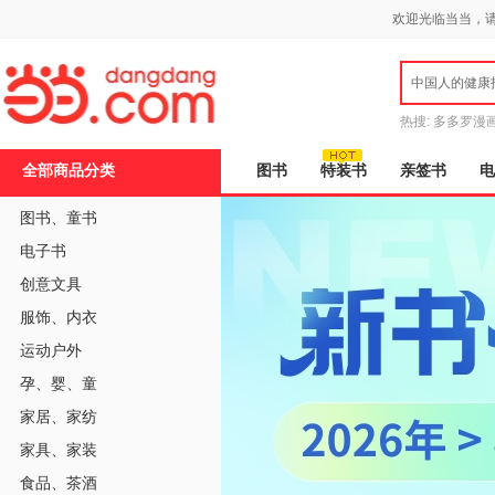
新
欢迎光临当当，
窗
口
打
中国人的健康
开
无
障
热搜:
多多罗漫
碍
说
全部商品分类
图书
特装书
亲签书
电
明
页
面,
图书
、
童书
按
电子书
Ctrl
加
创意文具
波
浪
服饰
、
内衣
键
打
运动户外
开
导
孕
、
婴
、
童
盲
家居
、
家纺
模
式
家具
、
家装
食品
、
茶酒