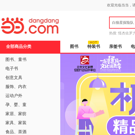
新
欢迎光临当当，
窗
口
打
白狼星探险队
开
无
障
热搜:
怪杰佐罗
碍
说
全部商品分类
图书
特装书
亲签书
电
明
页
面,
图书
、
童书
按
电子书
Ctrl
加
创意文具
波
浪
服饰
、
内衣
键
打
运动户外
开
导
孕
、
婴
、
童
盲
家居
、
家纺
模
式
家具
、
家装
食品
、
茶酒