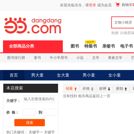
新
购物车
欢迎光临当当，请
登录
成为会员
窗
口
打
文物小精灵
开
无
障
热搜:
白狼星
碍
师3
重建秦
说
全部商品分类
图书
特装书
亲签书
电子书
明
页
图书排行榜
童书
中小学用书
小说
文学
青春文学
面,
按
科技
进口原版
电子书
Ctrl
加
首页
男大童
女大童
男小童
女小童
波
浪
本店搜索
键
销量
价格
好评
折扣
打
没有找到 相关商品
返回上一页
开
关键字：
导
盲
价 格：
到
模
式
搜索
热门关键词：
关键字一
关键字