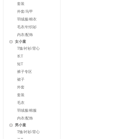
套装
外套/马甲
羽绒服/棉衣
毛衣/针织衫
内衣/配饰
女小童
T恤/衬衫/背心
长T
短T
裤子专区
裙子
外套
套装
毛衣
羽绒服/棉服
内衣/配饰
男小童
T恤/衬衫/背心