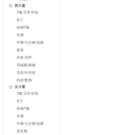
男大童
T恤/卫衣/衬衫
长T
短袖T恤
长裤
中裤/七分裤/短裤
套装
外套/马甲
羽绒服/棉服
毛衣/针织衫
内衣/配饰
女大童
T恤/卫衣/衬衫
长T
短袖T恤
长裤
中裤/七分裤/短裤
连衣裙