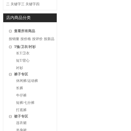
二
关键字三
关键字四
店内商品分类
查看所有商品
按销量
按价格
按评价
按新品
T恤/卫衣/衬衫
长T/卫衣
短T/背心
衬衫
裤子专区
休闲裤/运动裤
长裤
牛仔裤
短裤/七分裤
打底裤
裙子专区
连衣裙
半身裙