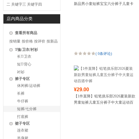
新品男小童短裤宝宝六分裤子儿童卡
二
关键字三
关键字四
通印花中裤
店内商品分类
查看所有商品
按销量
按价格
按评价
按新品
T恤/卫衣/衬衫
(
0条评论
)
长T/卫衣
短T/背心
衬衫
裤子专区
休闲裤/运动裤
¥29.00
长裤
【1件直降】铅笔俱乐部2026夏装新款
牛仔裤
男童短裤儿童五分裤子中大童运动百
搭中裤
短裤/七分裤
打底裤
裙子专区
连衣裙
半身裙