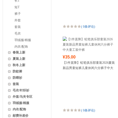
长T
短T
裤子
外套
(
0条评论
)
套装
毛衣
羽绒服/棉服
内衣/配饰
春装上新
¥35.00
夏装上新
【1件直降】铅笔俱乐部童装2026夏装
秋冬上新
新品男童短裤儿童休闲六分裤子中大
防蚊裤
童工装中裤
防晒衫
套装
毛衣/针织衫
外套/马夹专区
羽绒服/棉服
内衣/配饰
(
0条评论
)
邮费补差价