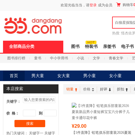
新
购物车
欢迎光临当当，请
登录
成为会员
窗
口
打
白狼星探险
开
无
障
热搜:
怪杰佐
碍
谎
吾辈如神
说
全部商品分类
图书
特装书
亲签书
电子书
明
页
图书排行榜
童书
中小学用书
小说
文学
青春文学
面,
按
科技
进口原版
电子书
Ctrl
加
首页
男大童
女大童
男小童
女小童
波
浪
本店搜索
键
销量
价格
好评
折扣
打
开
关键字：
导
盲
价 格：
到
模
式
搜索
¥29.00
【1件直降】铅笔俱乐部童装2026夏装
热门关键词：
关键字一
关键字