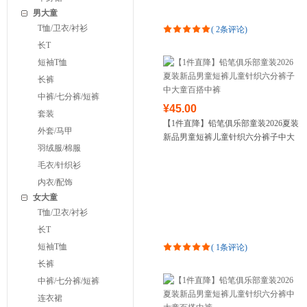
男大童
T恤/卫衣/衬衫
(
2条评论
)
长T
短袖T恤
长裤
中裤/七分裤/短裤
¥45.00
套装
【1件直降】铅笔俱乐部童装2026夏装
外套/马甲
新品男童短裤儿童针织六分裤子中大
羽绒服/棉服
童百搭中裤
毛衣/针织衫
内衣/配饰
女大童
T恤/卫衣/衬衫
长T
短袖T恤
(
1条评论
)
长裤
中裤/七分裤/短裤
连衣裙