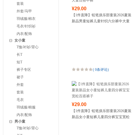
套装
¥29.00
外套/马甲
【1件直降】铅笔俱乐部童装2026夏装
羽绒服/棉衣
新品男童短裤儿童针织六分裤中大童
毛衣/针织衫
百搭中裤
内衣/配饰
女小童
T恤/衬衫/背心
长T
短T
裤子专区
(
0条评论
)
裙子
外套
套装
毛衣
¥29.00
羽绒服/棉服
【1件直降】铅笔俱乐部童装2026夏装
内衣/配饰
新品女小童短裤儿童四分裤宝宝宽松
男小童
百搭裤子
T恤/衬衫/背心