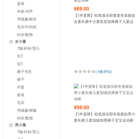
套装
¥69.00
外套/马甲
【1件直降】铅笔俱乐部童装冬装新款
羽绒服/棉衣
女童长裤中大童双层加厚裤子儿童运
毛衣/针织衫
动裤
内衣/配饰
女小童
T恤/衬衫/背心
长T
短T
裤子专区
(
0条评论
)
裙子
外套
套装
毛衣
¥59.00
羽绒服/棉服
【1件直降】铅笔俱乐部冬装新款男小
内衣/配饰
童长裤儿童加绒加厚裤子宝宝运动裤
男小童
T恤/衬衫/背心