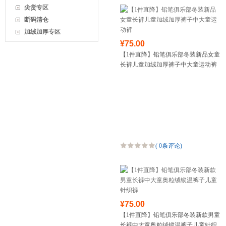
尖货专区
断码清仓
加绒加厚专区
¥75.00
【1件直降】铅笔俱乐部冬装新品女童
长裤儿童加绒加厚裤子中大童运动裤
(
0条评论
)
¥75.00
【1件直降】铅笔俱乐部冬装新款男童
长裤中大童奥粒绒锁温裤子儿童针织