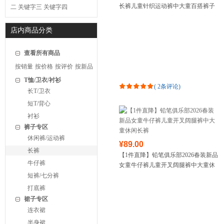
长裤儿童针织运动裤中大童百搭裤子
二
关键字三
关键字四
店内商品分类
查看所有商品
按销量
按价格
按评价
按新品
T恤/卫衣/衬衫
(
2条评论
)
长T/卫衣
短T/背心
衬衫
裤子专区
休闲裤/运动裤
¥89.00
长裤
【1件直降】铅笔俱乐部2026春装新品
牛仔裤
女童牛仔裤儿童开叉阔腿裤中大童休
闲长裤
短裤/七分裤
打底裤
裙子专区
连衣裙
半身裙