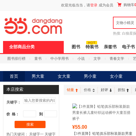
新
购物车
欢迎光临当当，请
登录
成为会员
窗
口
打
文物小精灵
开
无
障
热搜:
白狼星
碍
师3
重建秦
说
全部商品分类
图书
特装书
亲签书
电子书
明
页
图书排行榜
童书
中小学用书
小说
文学
青春文学
面,
按
科技
进口原版
电子书
Ctrl
加
首页
男大童
女大童
男小童
女小童
波
浪
本店搜索
键
销量
价格
好评
折扣
打
开
关键字：
导
盲
价 格：
到
模
式
搜索
¥55.00
【1件直降】铅笔俱乐部秋装新款男童
热门关键词：
关键字一
关键字