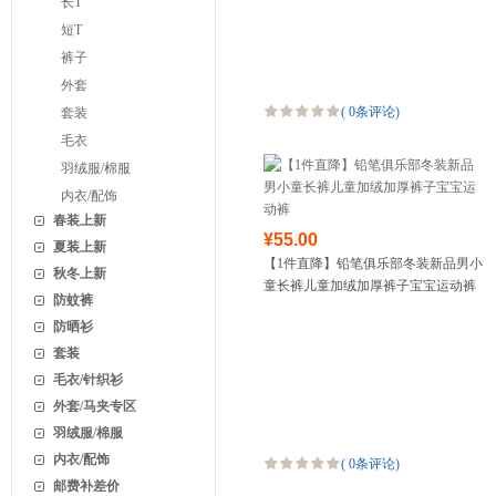
长T
短T
裤子
外套
(
0条评论
)
套装
毛衣
羽绒服/棉服
内衣/配饰
春装上新
¥55.00
夏装上新
【1件直降】铅笔俱乐部冬装新品男小
秋冬上新
童长裤儿童加绒加厚裤子宝宝运动裤
防蚊裤
防晒衫
套装
毛衣/针织衫
外套/马夹专区
羽绒服/棉服
内衣/配饰
(
0条评论
)
邮费补差价