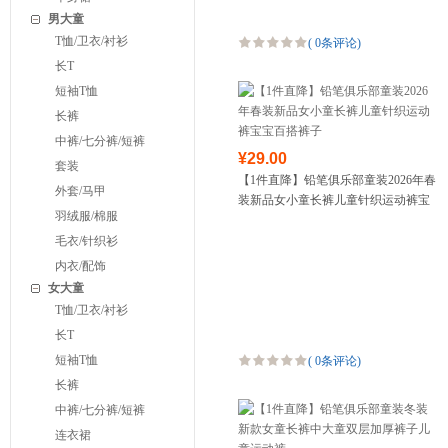
男大童
T恤/卫衣/衬衫
(
0条评论
)
长T
短袖T恤
长裤
中裤/七分裤/短裤
¥29.00
套装
【1件直降】铅笔俱乐部童装2026年春
外套/马甲
装新品女小童长裤儿童针织运动裤宝
羽绒服/棉服
宝百搭裤子
毛衣/针织衫
内衣/配饰
女大童
T恤/卫衣/衬衫
长T
短袖T恤
(
0条评论
)
长裤
中裤/七分裤/短裤
连衣裙