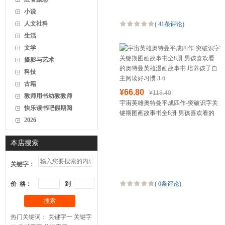
小说
人文社科
(
41条评论
)
生活
文学
摄影与艺术
科技
古籍
¥66.80
¥118.40
教师用书幼教教师
宇宙英雄奥特曼平成四作-突破识字关
快乐读书吧假期阅
键期图画故事书全8册 男孩喜欢看的
2026
奥特曼英雄漫画故事书 培养孩子自主
阅读好习惯 3-6
本店搜索
关键字：
价 格：
到
(
0条评论
)
搜索
热门关键词：
关键字一
关键字