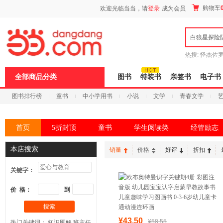
新
购物车
欢迎光临当当，请
登录
成为会员
窗
口
打
白狼星探险
开
无
障
热搜:
怪杰佐
碍
谎
吾辈如神
说
全部商品分类
图书
特装书
亲签书
电子书
明
页
图书排行榜
童书
中小学用书
小说
文学
青春文学
面,
按
科技
进口原版
电子书
Ctrl
加
首页
5折封顶
童书
学生阅读类
经管励志
波
浪
键
本店搜索
销量
价格
好评
折扣
打
开
关键字：
导
盲
模
价 格：
到
式
搜索
¥43.50
¥58.55
热门关键词：
知识图解
班主任