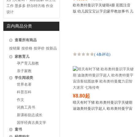
欧布奥特曼识字关键期4册 彩图注音
工作
墨多多
舒尔特方格
作业
版 幼儿园宝宝认字启蒙早教故事书 儿
设计
童趣味学习图画书 0-3-6岁幼儿童卡通
动漫连环画
店内商品分类
查看所有商品
按销量
按价格
按评价
按新品
(
4条评论
)
家教育儿
孕产育儿胎教
亲子家教
学生阅读类
世界名著
科普百科
¥8.80起
作文
晴天有时下猪 欧布奥特曼识字关键期
词典工具书
迪迦奥特曼识字超人 欧布奥特曼宇宙
浪客炫图故事 欧布奥特曼魔力启智大
新课标励志成长
迷宫 七海传奇
国学经典古典文学
童书
经管励志