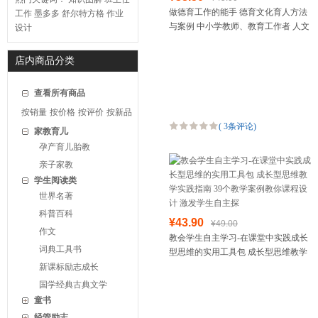
做德育工作的能手 德育文化育人方法
工作
墨多多
舒尔特方格
作业
与案例 中小学教师、教育工作者 人文
设计
素养 60个德育文化创意的文化育人案
例 中小学德育
店内商品分类
查看所有商品
按销量
按价格
按评价
按新品
(
3条评论
)
家教育儿
孕产育儿胎教
亲子家教
学生阅读类
世界名著
科普百科
¥43.90
¥49.00
作文
教会学生自主学习-在课堂中实践成长
词典工具书
型思维的实用工具包 成长型思维教学
实践指南 39个教学案例教你课程设计
新课标励志成长
激发学生自主探
国学经典古典文学
童书
经管励志