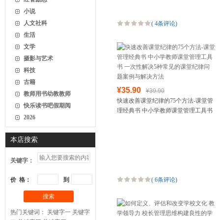
小说
人文社科
(
4条评论
)
生活
文学
摄影与艺术
科技
古籍
¥35.90
¥39.90
教师用书幼教教师
快速改善课堂纪律的75个方法-课堂管
快乐读书吧假期阅
理经典书 中小学教师课堂管理工具书
2026
一次性解决5种常见的课堂纪律问题案
例与解决方法
本店搜索
关键字：
价 格：
到
(
6条评论
)
搜索
热门关键词：
关键字一
关键字