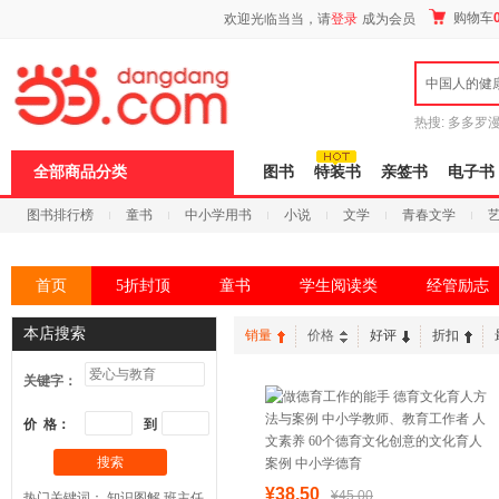
新
购物车
欢迎光临当当，请
登录
成为会员
窗
口
打
中国人的健
开
无
障
热搜:
多多罗
碍
传说
十日终
说
全部商品分类
图书
特装书
亲签书
电子书
明
页
图书排行榜
童书
中小学用书
小说
文学
青春文学
面,
按
科技
进口原版
电子书
Ctrl
加
首页
5折封顶
童书
学生阅读类
经管励志
波
浪
键
本店搜索
销量
价格
好评
折扣
打
开
关键字：
导
盲
模
价 格：
到
式
搜索
¥38.50
¥45.00
热门关键词：
知识图解
班主任