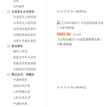
其他
马列著作
(
0条评论
)
马克思主义毛泽东
马克思主义理论研
马克思主义研究报
与毛泽东相关著作
¥805.00
¥1150
与周恩来相关著作
【人民出版社】马克思恩格斯文集1-
与邓小平相关著作
10卷 精装版
政治读本
领导人讲话
党政文件学习读本
党政培训党政读物
中国政治干部培训
重点丛书、馆藏必
中国梦系列
高校社科文库
(
0条评论
)
人民联盟文库
人民文库丛书
中浦院书系