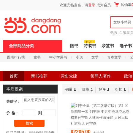
新
购物车
欢迎光临当当，请
登录
成为会员
窗
口
打
文物小精灵
开
无
障
热搜:
白狼星
碍
师3
重建秦
说
全部商品分类
图书
特装书
亲签书
电子书
明
页
图书排行榜
童书
中小学用书
小说
文学
青春文学
面,
按
科技
进口原版
电子书
Ctrl
加
首页
新书推荐
党史党建
领导人著作
政治
波
浪
服务保障
键
本店搜索
销量
价格
好评
折扣
打
开
关键字：
导
盲
模
价 格：
到
式
搜索
¥2205.00
¥3150
热门关键词：
民法总则
塘约道