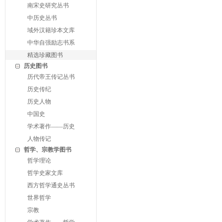
南宋史研究丛书
中历史丛书
域外汉籍珍本文库
中华自强励志书系
精选珍藏图书
历史图书
历代帝王传记丛书
历史传纪
历史人物
中国史
学术著作——历史
人物传记
哲学、宗教学图书
哲学理论
哲学史家文库
西方哲学通史丛书
世界哲学
宗教