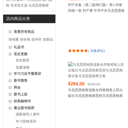
列宁全集（第二版增订版）第1-60卷
路
毛泽东文选
马克思恩格斯
四箱一套 列宁著 中共中央马克思恩格
斯列宁斯大林著作编译局 人民出版社
店内商品分类
旗舰店 列宁选
查看所有商品
按销量
按价格
按评价
按新品
礼品书
(
50条评论
)
党史党建
党史教育
党建读物
学习习近平重要讲
新书预售
¥264.00
¥330.00
两会
马克思恩格斯选集全四卷精装人民出
新书上架
版社马克思恩格斯思想马克思恩格斯
经典畅销书
全集马克思恩格斯文集
重点图书推荐
国家领导人著作
学习雷锋系列