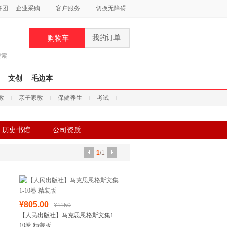
拼团
企业采购
客户服务
切换无障碍
我的订单
购物车
搜索
文创
毛边本
教
亲子家教
保健养生
考试
历史书馆
公司资质
1
/1
¥805.00
¥1150
【人民出版社】马克思恩格斯文集1-
10卷 精装版