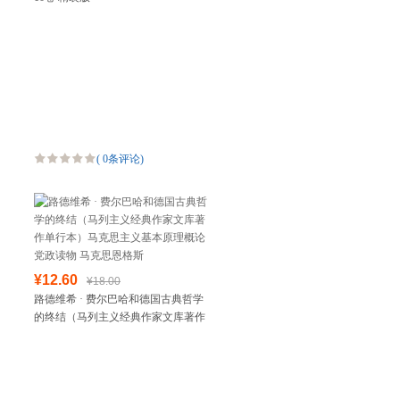
(
0条评论
)
¥12.60
¥18.00
路德维希 · 费尔巴哈和德国古典哲学
的终结（马列主义经典作家文库著作
单行本）马克思主义基本原理概论党
政读物 马克思恩格斯