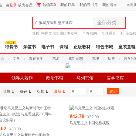
购物车
0
我的订单
我的云书房
我的当当
当当
当，请
登录
成为会员
全部分类
白狼星探险队 壁画迷踪
全部分类
热搜:
中国文化水墨绘本立秋
早春晴朗
全球通史
死
高级
尾品汇
者从不说谎
吾辈如神
9.9元包邮
图书
特装书
亲签书
电子书
课程
正版教材
特色书城
童装童鞋
电子书
小说
文学
青春文学
艺术
成功励志
管理
历史
哲学宗
音像
影视
时尚美妆
领导人著作
政治书馆
马列书馆
哲学书馆
母婴用品
玩具
价格
好评
折扣
最新
-
孕婴服饰
童装童鞋
家居日用
¥42.78
¥62.00
家具装饰
马克思主义中国化纵横观
服装
.62
¥98.00
鞋
世纪马克思主义与新时代中国特色