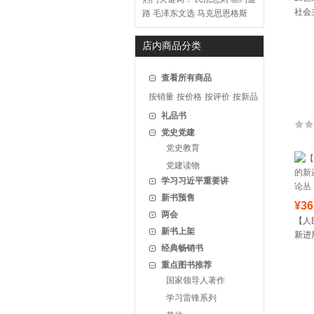
社会
路
毛泽东文选
马克思恩格斯
际会
店内商品分类
查看所有商品
按销量
按价格
按评价
按新品
礼品书
党史党建
党史教育
党建读物
学习习近平重要讲
新书预售
¥36
两会
【人
新书上架
新进
经典畅销书
丛（
重点图书推荐
国家领导人著作
学习雷锋系列