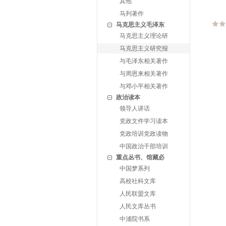
其他
马列著作
马克思主义毛泽东
马克思主义理论研
马克思主义研究报
与毛泽东相关著作
与周恩来相关著作
与邓小平相关著作
政治读本
领导人讲话
党政文件学习读本
党政培训党政读物
中国政治干部培训
重点丛书、馆藏必
中国梦系列
高校社科文库
人民联盟文库
人民文库丛书
中浦院书系