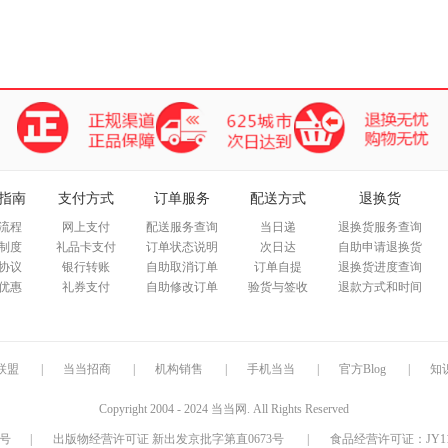
指南
支付方式
订单服务
配送方式
退换货
流程
网上支付
配送服务查询
当日递
退换货服务查询
制度
礼品卡支付
订单状态说明
次日达
自助申请退换货
协议
银行转账
自助取消订单
订单自提
退换货进度查询
优惠
礼券支付
自助修改订单
验货与签收
退款方式和时间
联盟
|
当当招商
|
机构销售
|
手机当当
|
官方Blog
|
知
Copyright 2004 - 2024 当当网. All Rights Reserved
9号
|
出版物经营许可证 新出发京批字第直0673号
|
食品经营许可证：JY1110