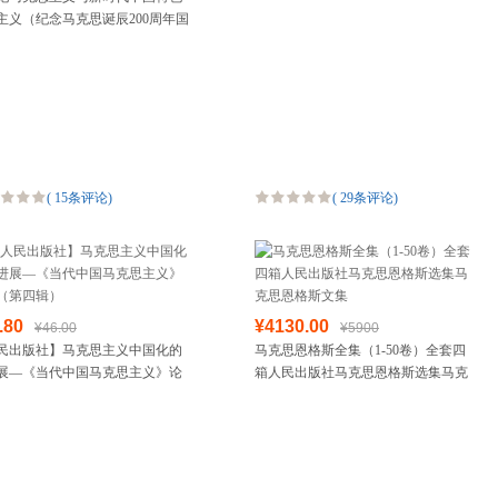
主义（纪念马克思诞辰200周年国
箱包皮具
议实录）
手表饰品
运动户外
汽车用品
食品
手机通讯
数码影音
(
15条评论
)
(
29条评论
)
电脑办公
大家电
家用电器
.80
¥4130.00
¥46.00
¥5900
民出版社】马克思主义中国化的
马克思恩格斯全集（1-50卷）全套四
展—《当代中国马克思主义》论
箱人民出版社马克思恩格斯选集马克
第四辑）
思恩格斯文集