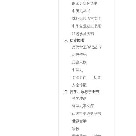
南宋史研究丛书
中历史丛书
域外汉籍珍本文库
中华自强励志书系
精选珍藏图书
历史图书
历代帝王传记丛书
历史传纪
历史人物
中国史
学术著作——历史
人物传记
哲学、宗教学图书
哲学理论
哲学史家文库
西方哲学通史丛书
世界哲学
宗教