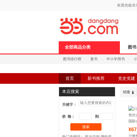
新
欢迎光临当
窗
口
打
开
无
障
碍
说
全部商品分类
图书
明
页
图书排行榜
童书
中小学用书
面,
按
科技
进口原版
电子书
Ctrl
加
首页
新书推荐
党史党建
波
浪
服务保障
键
本店搜索
销量
打
开
关键字：
导
盲
模
价 格：
到
式
搜索
¥67
21
热门关键词：
民法总则
塘约道