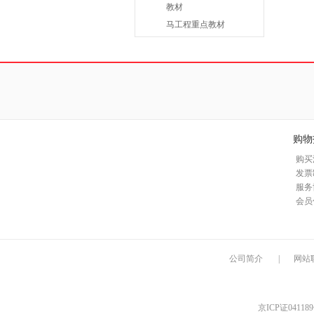
教材
马工程重点教材
购物
购买
发票
服务
会员
公司简介
|
网站
京ICP证04118