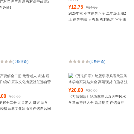
26 红对勾讲与练 新教材高中政治5
¥12.75
性必修1
¥14.00
2026年秋 小学硬笔习字 二年级上册2
上 硬笔书法 人教版 教材配套 写字课
课练 写字描红本生字本 小学生练字贴
同步
(
5条评论
)
(
9条评论
)
¥20.00
¥20.00
.00
¥66.00
《万法归宗》绝版李淳风袁天罡风水
要解全二册 元音老人 讲述 后学
学道家符贴大全 高清现货 任选备注
 续貂 宗教文化出版社任选自营同