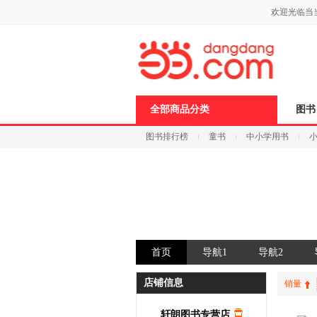
新
欢迎光临当
窗
口
打
开
无
障
碍
说
全部商品分类
图书
明
页
图书排行榜
童书
中小学用书
面,
按
科技
进口原版
电子书
Ctrl
加
波
浪
键
打
开
导
首页
导航1
导航2
盲
模
式
店铺信息
销量
轩朗图书专营店