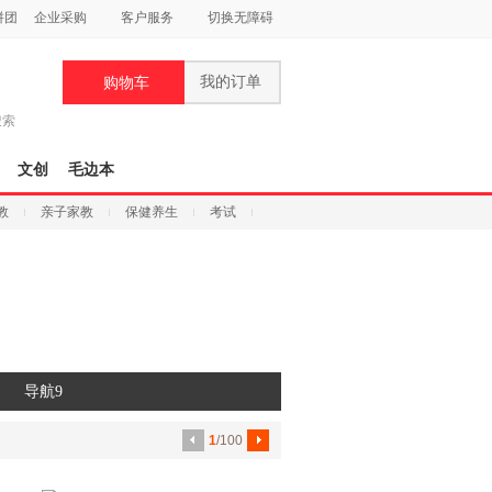
拼团
企业采购
客户服务
切换无障碍
我的订单
购物车
搜索
文创
毛边本
教
亲子家教
保健养生
考试
导航9
1
/100