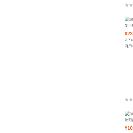
¥23
20
习用
¥10