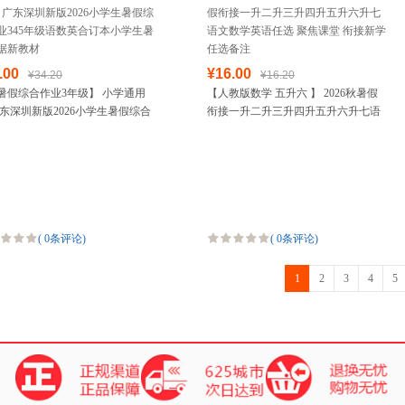
.00
¥16.00
¥34.20
¥16.20
暑假综合作业3年级】 小学通用
【人教版数学 五升六 】 2026秋暑假
广东深圳新版2026小学生暑假综合
衔接一升二升三升四升五升六升七语
345年级语数英合订本小学生暑假
文数学英语任选 聚焦课堂 衔接新学任
新教材
选备注
(
0条评论
)
(
0条评论
)
1
2
3
4
5