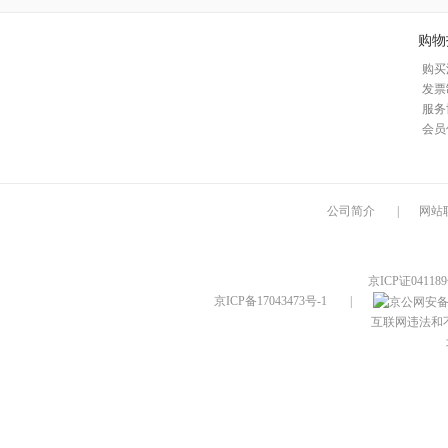
购物
购买
发票
服务
会员
公司简介
|
网站
京ICP证04118
京ICP备17043473号-1
|
互联网违法和不良