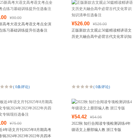
箱包皮具
手表饰品
.00
¥90.00
运动户外
¥526.00
25新高考大语文高考语文考点全演
¥526.00
汽车用品
点练习基础训练提升任选备注
正版新款古文观止50篇精读精讲语文
食品
历史大融合高中必背古代文化常识知
识清单任选备注
手机通讯
数码影音
电脑办公
大家电
家用电器
(
0条评论
)
(
0条评论
)
¥54.42
¥54.96
.00
¥75.00
2022秋 知行合阅读专项检测训练4年
近4年语文月刊2025年8月期高考
级语文上册部编人教 浙江专版
辑2024年2023年2022年共四本