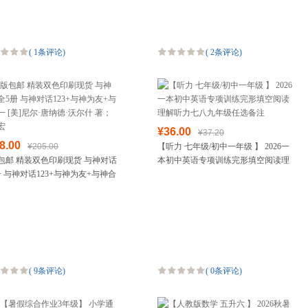
(
1条评论
)
(
2条评论
)
¥36.00
¥37.20
8.00
¥205.00
【听力 七年级/初中一年级 】 2026一
包邮 精装双色印刷现货 与神对话
本初中英语专项训练完形填空阅读理
册 与神对话123+与神为友+与神合
解听力七八九年级任选备注
[美]尼尔·唐纳德·沃尔什 著；李继
(
9条评论
)
(
0条评论
)