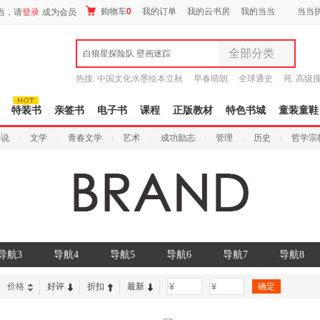
购物车
0
我的订单
我的云书房
我的当当
当当
当，请
登录
成为会员
全部分类
白狼星探险队 壁画迷踪
全部分类
热搜:
中国文化水墨绘本立秋
早春晴朗
全球通史
死
高级
尾品汇
者从不说谎
吾辈如神
9.9元包邮
图书
特装书
亲签书
电子书
课程
正版教材
特色书城
童装童鞋
电子书
小说
文学
青春文学
艺术
成功励志
管理
历史
哲学宗
音像
影视
时尚美妆
母婴用品
玩具
孕婴服饰
童装童鞋
导航3
导航4
导航5
导航6
导航7
导航8
家居日用
家具装饰
价格
好评
折扣
最新
-
服装
鞋