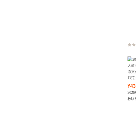
作文
¥43
20
教版
文点
范大