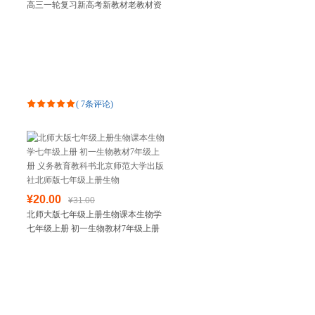
高三一轮复习新高考新教材老教材资
料讲义必刷题训练辅导人教版高考模
拟文科理科
(
7条评论
)
¥20.00
¥31.00
北师大版七年级上册生物课本生物学
七年级上册 初一生物教材7年级上册
义务教育教科书北京师范大学出版社
北师版七年级上册生物