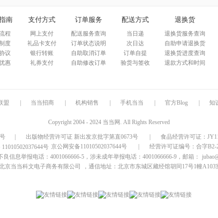
指南
支付方式
订单服务
配送方式
退换货
流程
网上支付
配送服务查询
当日递
退换货服务查询
制度
礼品卡支付
订单状态说明
次日达
自助申请退换货
协议
银行转账
自助取消订单
订单自提
退换货进度查询
优惠
礼券支付
自助修改订单
验货与签收
退款方式和时间
联盟
|
当当招商
|
机构销售
|
手机当当
|
官方Blog
|
知
Copyright 2004 - 2024 当当网. All Rights Reserved
9号
|
出版物经营许可证 新出发京批字第直0673号
|
食品经营许可证：JY1110
京公网安备11010502037644号
|
经营许可证编号：合字B2-20
信息举报电话：4001066666-5，涉未成年举报电话：4001066666-9，邮箱：
jubao
北京当当科文电子商务有限公司
，通信地址：北京市东城区藏经馆胡同17号1幢A103