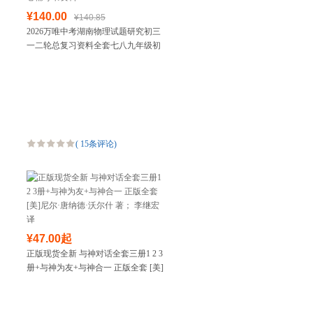
¥140.00
¥140.85
2026万唯中考湖南物理试题研究初三
一二轮总复习资料全套七八九年级初
三物理真题模拟题训练历年中考试卷
辅导书资料
(
15条评论
)
¥47.00起
正版现货全新 与神对话全套三册1 2 3
册+与神为友+与神合一 正版全套 [美]
尼尔·唐纳德·沃尔什 著； 李继宏 译