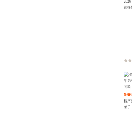
20
选择
¥66
楞严
弟子
款