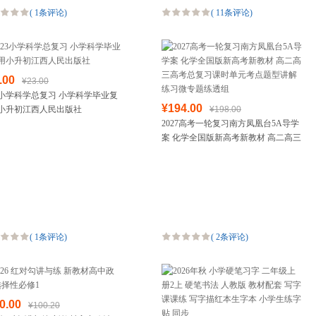
(
1条评论
)
(
11条评论
)
.00
¥23.00
23小学科学总复习 小学科学毕业复
¥194.00
小升初江西人民出版社
¥198.00
2027高考一轮复习南方凤凰台5A导学
案 化学全国版新高考新教材 高二高三
高考总复习课时单元考点题型讲解练
习微专题练透组
(
1条评论
)
(
2条评论
)
0.00
¥100.20