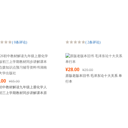
专辑现任选备注
(
0条评论
)
(
2条评论
)
¥28.00
¥29.00
原版老版本旧书 毛泽东论十大关系 单
.00
¥65.00
行本
26初中教材解读九年级上册化学人
初三上学期教材同步讲解课本原
拨知识点预习辅导资料书湖南师
学出版社