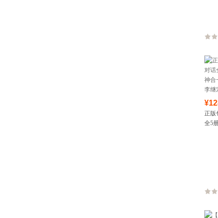
¥12
正版
全5
一 
宏