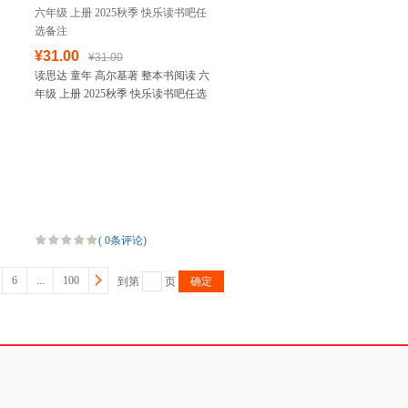
¥31.00
¥31.00
读思达 童年 高尔基著 整本书阅读 六
年级 上册 2025秋季 快乐读书吧任选
备注
(
0条评论
)
6
...
100
到第
页
确定