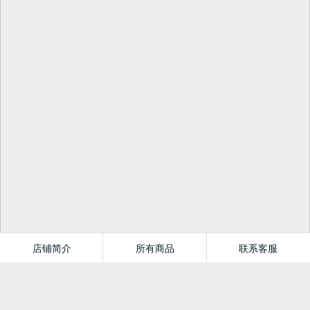
店铺简介
所有商品
联系客服
博库图书音像专营店
本店热销榜