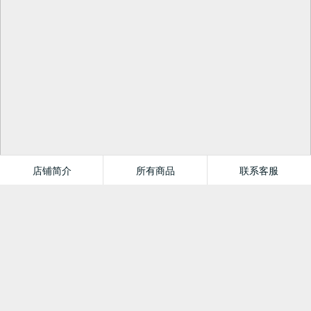
店铺简介
所有商品
联系客服
驰创图书专营店
推荐商品
首页
分类
值得买
购物车
我的当当