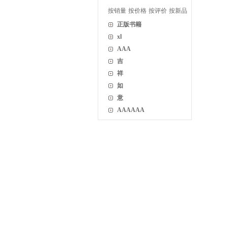
按销量
按价格
按评价
按新品
正版书籍
xl
AAA
吉
祥
如
意
AAAAAA