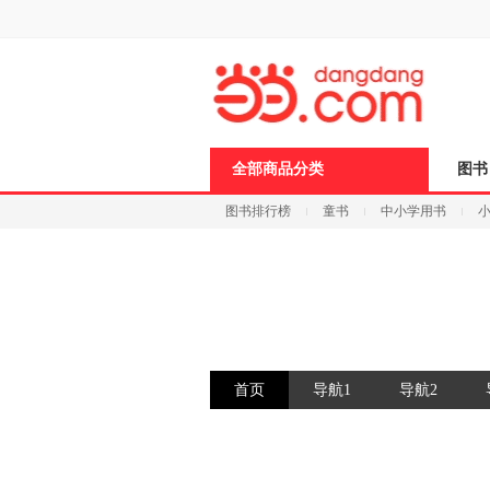
全部商品分类
图书
图书排行榜
童书
中小学用书
科技
进口原版
电子书
首页
导航1
导航2