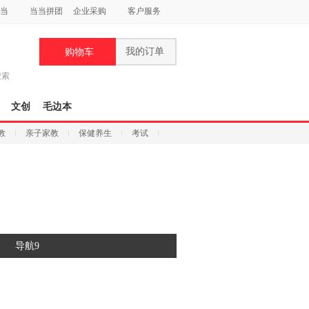
当
当当拼团
企业采购
客户服务
我的订单
购物车
搜索
文创
毛边本
教
亲子家教
保健养生
考试
导航9