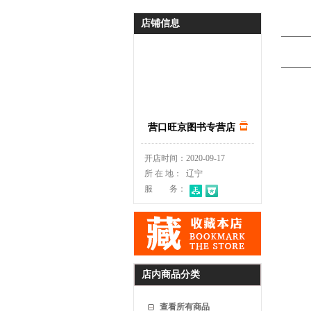
店铺信息
营口旺京图书专营店
开店时间：
2020-09-17
所 在 地：
辽宁
服 务：
店内商品分类
查看所有商品