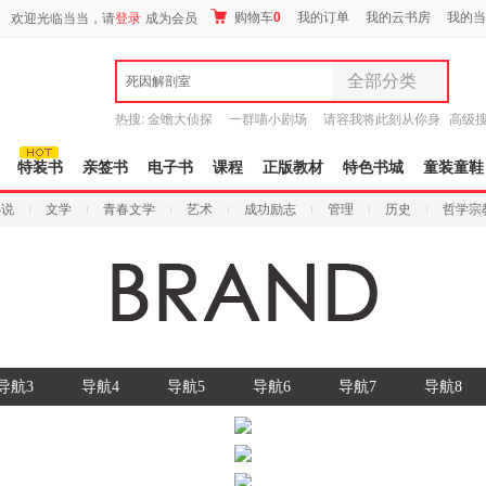
购物车
0
我的订单
我的云书房
我的当
欢迎光临当当，请
登录
成为会员
全部分类
死因解剖室
全部分类
热搜:
金蟾大侦探
一群喵小剧场
请容我将此刻从你身
高级
尾品汇
边带走
耶路撒冷三千年
不完美传说
9.9元包邮
图书
特装书
亲签书
电子书
课程
正版教材
特色书城
童装童鞋
电子书
小说
文学
青春文学
艺术
成功励志
管理
历史
哲学宗
音像
影视
时尚美妆
母婴用品
玩具
孕婴服饰
童装童鞋
导航3
导航4
导航5
导航6
导航7
导航8
家居日用
家具装饰
服装
鞋