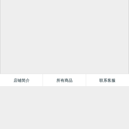
店铺简介
所有商品
联系客服
梓原图书专营店
首页
分类
值得买
购物车
我的当当