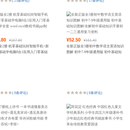
(
23条评论
)
(
17条评论
)
.80
¥52.50
¥167.80
¥161.40
全2册 机零基础玩转智能手机+新
全新正版全3册初中数学语文英语知识
基础学电脑8合1应用入门零基础
图解 初中7-9年级通用版 初中基础知
套 word excel教程书籍ppt制作
识图解/全解初中基础知识手册初一二
三通用复习资料
(
0条评论
)
(
0条评论
)