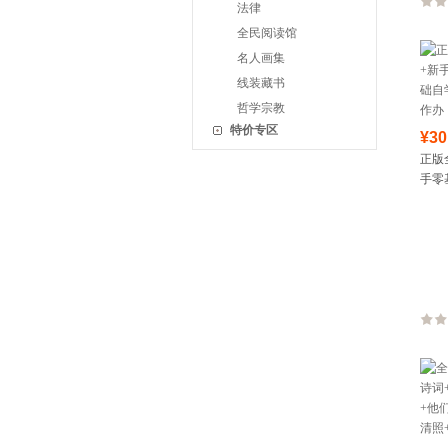
法律
全民阅读馆
名人画集
线装藏书
哲学宗教
特价专区
¥30
正版
手零
自学全
办