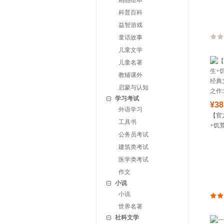
精品绘本
科普百科
益智游戏
童话故事
儿童文学
儿童名著
教辅课外
启蒙与认知
学习考试
¥38
外语学习
【官
工具书
+饥
公务员考试
典文
作北
建筑类考试
医学类考试
作文
小说
小说
世界名著
社科文学