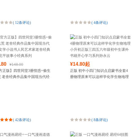
(
12条评论
)
(
4条评论
)
.80
¥14.80起
¥148.00
方正版】四世同堂3册惶惑+偷生
正版 初中小四门知识点启蒙书全套4
荒 老舍经典作品集中国现当代经
册物理原来可以这样学化学生物地理
学小说书人民艺术家老舍经典之
小升初正版三四五六年级初中生课外
平故事小经典系列
书籍开心学习系列孙永云
(
42条评论
)
(
8条评论
)