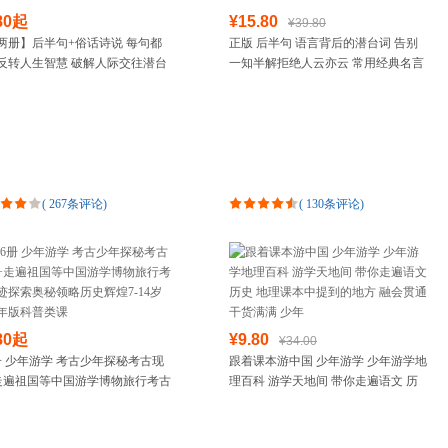
箱包皮具
80起
¥15.80
¥39.80
手表饰品
两册】后半句+俗话诗说 每句都
正版 后半句 语言背后的潜台词 告别
反转人生智慧 破解人际交往潜台
一知半解拒绝人云亦云 常用经典名言
运动户外
揭秘话语背后的深层含义 用真实不
古语后半句俗话说 中国传统文化科普
汽车用品
的文字戳醒人
名言金句老人言书
食品
手机通讯
数码影音
电脑办公
(
267条评论
)
(
130条评论
)
大家电
家用电器
80起
¥9.80
¥34.00
册 少年游学 考古少年探秘考古现
跟着课本游中国 少年游学 少年游学地
走遍祖国等中国游学博物旅行考古
理百科 游学天地间 带你走遍语文 历
探索奥秘领略历史辉煌7-14岁青
史 地理课本中提到的地方 融会贯通干
版科普类课
货满满 少年