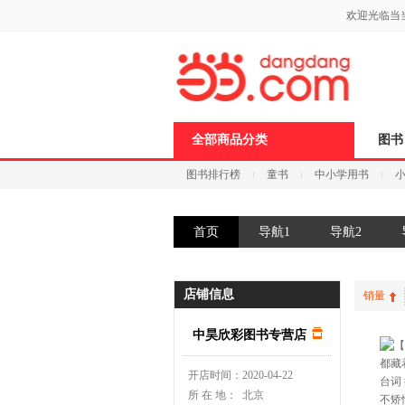
新
欢迎光临当
窗
口
打
开
无
障
碍
说
全部商品分类
图书
明
页
图书排行榜
童书
中小学用书
面,
按
科技
进口原版
电子书
Ctrl
加
首页
导航1
导航2
波
浪
键
打
店铺信息
销量
开
导
盲
中昊欣彩图书专营店
模
式
开店时间：
2020-04-22
所 在 地：
北京