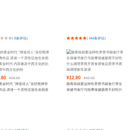
体系我是中国人所以我知道中国
拼音唐诗300首小学必背古诗三百首幼
必知的文化常识3
儿早教绘本
(
8条评论
)
(
444条评论
)
.80
¥12.80
¥38.00
¥45.00
黄金时代 "禅道诗人"吴经熊禅学
肠胃病就要这样吃养胃书籍食疗养生
作品 讲述一个灵性绽放生命勃发
保健书食疗与按摩保健肠胃不好吃什
金时代 内容兼及中西文化的比较
么调理养胃开胃食谱食品营养书胃病
中西文化的特
调理家常菜谱