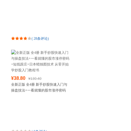
版一年级带拼音唐诗300首小学必背古
诗三百首幼儿早教
(
28条评论
)
¥38.80
¥130.40
全新正版 全4册 新手炒股快速入门与
操盘技法+一看就懂的股市涨停密码
+短线跟庄+日本蜡烛图技术 从零开始
学炒股入门教程书