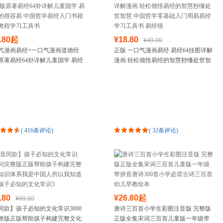
.80起
¥18.80
¥49.00
气漫画易经+一口气漫画道德经
正版 一口气漫画易经 易经64挂图详解
原著易经64卦详解儿童国学 易经
漫画 轻松领悟易经的智慧秒懂处世智
很容易 中国哲学易经入门书籍基
慧 中国哲学零基础入门周易易经学习
程学习工具书
工具书 易经很
(
416条评论
)
(
32条评论
)
.80
¥26.80起
¥69.80
同款】孩子必知的文化常识3000
唐诗三百首小学生彩图注音版 完整版
整版正版帮助孩子构建完整文化
正版全集宋词三百首儿童版一年级带