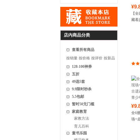
¥9.
【全
藏着
词 
矫情
店内商品分类
查看所有商品
按销量
按价格
按评价
按新品
128-100神券
五折
49选5套
9.9限时秒杀
5.5包邮
暂时50无门槛
¥9.
家庭教育
全6
家教方法
场+
遗迹
育儿百科
少年
童书乐园