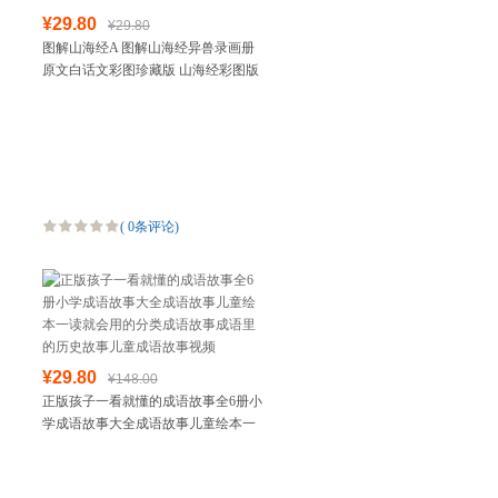
¥29.80
¥29.80
图解山海经A 图解山海经异兽录画册
原文白话文彩图珍藏版 山海经彩图版
科普百科青少年中小学生课外阅读国
学经典古代神话故事
(
0条评论
)
¥29.80
¥148.00
正版孩子一看就懂的成语故事全6册小
学成语故事大全成语故事儿童绘本一
读就会用的分类成语故事成语里的历
史故事儿童成语故事视频