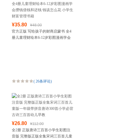
¥35.80
¥48.00
官方正版 写给孩子的财商启蒙书 全4
册儿童理财绘本6-12岁彩图漫画学会
攒钱借钱和还钱 钱该怎么花 小学生财
富管理书籍
(
26条评论
)
¥26.80
¥112.00
全2册 正版唐诗三百首小学生彩图注
音版 完整版正版全集宋词三百首儿童