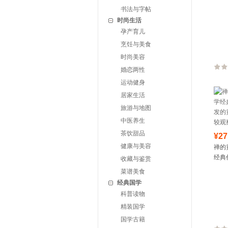
知识
书法与字帖
孩子
时尚生活
孕产育儿
烹饪与美食
时尚美容
婚恋两性
运动健身
居家生活
旅游与地图
中医养生
茶饮甜品
¥27
健康与美容
禅的
经典
收藏与鉴赏
的黄
菜谱美食
观察
经典国学
科普读物
精装国学
国学古籍