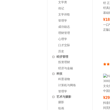
文学类
传记
文学诗歌
¥18
管理学
一口
成功励志
正版
理财管理
真的
心理学
础教
口才交际
历史
经济管理
投资理财
经济与金融
科技
科普读物
计算机与网络
管理学
艺术与摄影
¥29
摄影
抖音
问完
绘画