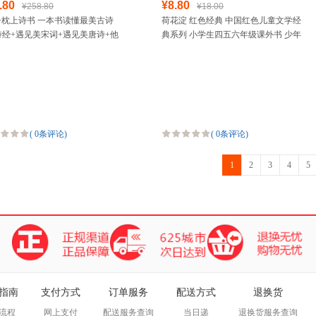
.80
¥8.80
¥258.80
¥18.00
册枕上诗书 一本书读懂最美古诗
荷花淀 红色经典 中国红色儿童文学经
诗经+遇见美宋词+遇见美唐诗+他
典系列 小学生四五六年级课外书 少年
才亦有爱 等诗词歌赋书籍 李清照
励志红色经典书籍故事书 小学生革命
轼+李煜+
传统教育爱国读
(
0条评论
)
(
0条评论
)
1
2
3
4
5
指南
支付方式
订单服务
配送方式
退换货
流程
网上支付
配送服务查询
当日递
退换货服务查询