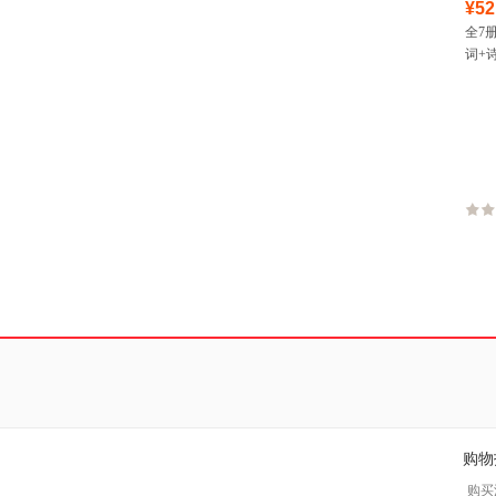
¥52
全7
词+
们有
+苏
购物
购买