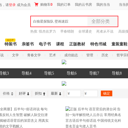
购物车
0
我的订单
我的云书房
我的当当
当当
当，请
登录
成为会员
全部分类
白狼星探险队 壁画迷踪
全部分类
热搜:
怪杰佐罗力
早春晴朗
全球通史
死者从不说
高级
尾品汇
谎
吾辈如神
9.9元包邮
图书
特装书
亲签书
电子书
课程
正版教材
特色书城
童装童鞋
电子书
小说
文学
青春文学
艺术
成功励志
管理
历史
哲学宗
音像
影视
时尚美妆
导航3
导航4
导航5
导航6
导航7
导航8
母婴用品
玩具
孕婴服饰
价格
好评
折扣
最新
-
童装童鞋
家居日用
家具装饰
服装
鞋