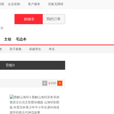
拼团
企业采购
客户服务
切换无障碍
我的订单
购物车
搜索
文创
毛边本
教
亲子家教
保健养生
考试
导航9
1
/100