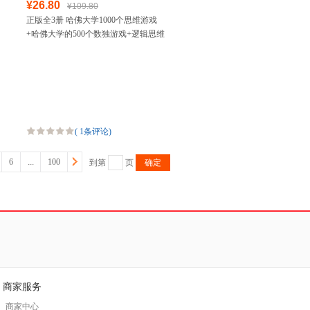
¥26.80
¥109.80
正版全3册 哈佛大学1000个思维游戏
+哈佛大学的500个数独游戏+逻辑思维
训练 哈佛思维训练课 增强记忆力小学
初中成
(
1条评论
)
6
...
100
到第
页
确定
商家服务
商家中心