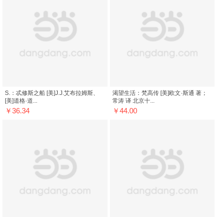
S.：忒修斯之船 [美]J.J.艾布拉姆斯、
渴望生活：梵高传 [美]欧文·斯通 著；
[美]道格·道...
常涛 译 北京十...
￥36.34
￥44.00