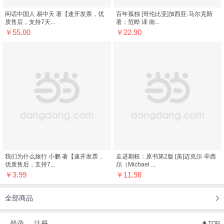
闲话中国人 易中天 著【速开发票，优
百年孤独 [哥伦比亚]加西亚·马尔克斯
质售后，支持7天...
著；范晔 译 南...
￥55.00
￥22.90
我们为什么旅行 小鹏 著【速开发票，
走进期权：原书第2版 [美]迈克尔·辛西
优质售后，支持7...
尔（Michael ...
￥3.99
￥11.98
全部商品
登录
注册
TOP