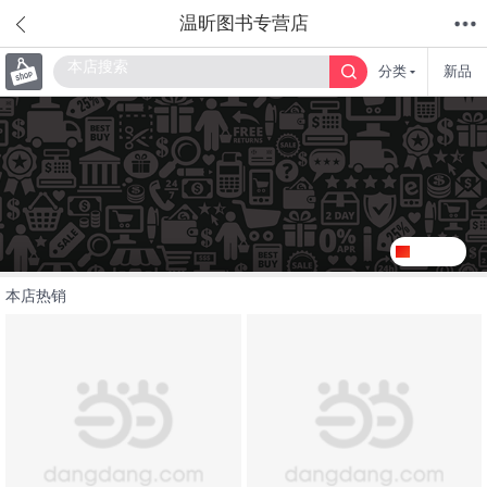
温昕图书专营店
分类
新品
首页
分类
值得买
购物车
我的当当
关注
本店热销