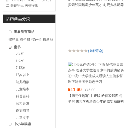
探索战国培养少年英才 树宏大格局养
二
关键字三
关键字四
纵横智慧 内习文修身外学计御辱
店内商品分类
查看所有商品
按销量
按价格
按评价
按新品
童书
(
0条评论
)
0-3岁
3-6岁
7-12岁
12岁以上
幼儿启蒙
儿童绘本
¥11.60
¥46.00
【49元任选5件】正版 哈佛凌晨四点
科普百科
半 哈佛大学教给青少年的成功秘诀初
智力开发
中高中大学生成人通读人生信条哲理
作文辅导
正能量图书励志学习
儿童文学
中小学教辅