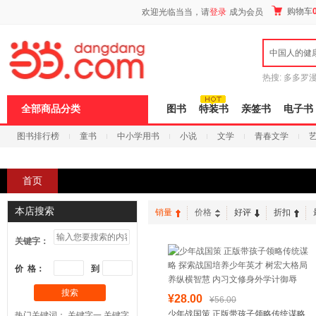
新
购物车
欢迎光临当当，请
登录
成为会员
窗
口
打
中国人的健
开
无
障
热搜:
多多罗
碍
传说
十日终
说
全部商品分类
图书
特装书
亲签书
电子书
明
页
图书排行榜
童书
中小学用书
小说
文学
青春文学
面,
按
科技
进口原版
电子书
Ctrl
加
首页
波
浪
键
本店搜索
销量
价格
好评
折扣
打
开
关键字：
导
盲
模
价 格：
到
式
搜索
¥28.00
¥56.00
少年战国策 正版带孩子领略传统谋略
热门关键词：
关键字一
关键字