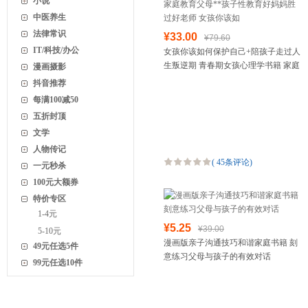
小说
中医养生
法律常识
¥33.00
¥79.60
IT/科技/办公
女孩你该如何保护自己+陪孩子走过人
生叛逆期 青春期女孩心理学书籍 家庭
漫画摄影
教育父母**孩子性教育好妈妈胜过好
抖音推荐
老师 女孩你该如
每满100减50
五折封顶
文学
人物传记
(
45条评论
)
一元秒杀
100元大额券
特价专区
1-4元
¥5.25
¥39.00
5-10元
漫画版亲子沟通技巧和谐家庭书籍 刻
49元任选5件
意练习父母与孩子的有效对话
99元任选10件