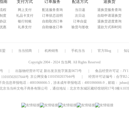
指南
支付方式
订单服务
配送方式
退换货
箱包皮具
流程
网上支付
配送服务查询
当日递
退换货服务查询
手表饰品
制度
礼品卡支付
订单状态说明
次日达
自助申请退换货
运动户外
协议
银行转账
自助取消订单
订单自提
退换货进度查询
汽车用品
优惠
礼券支付
自助修改订单
验货与签收
退款方式和时间
食品
手机通讯
数码影音
联盟
|
当当招商
|
机构销售
|
手机当当
|
官方Blog
|
知
电脑办公
大家电
Copyright 2004 - 2024 当当网. All Rights Reserved
家用电器
9号
|
出版物经营许可证 新出发京批字第直0673号
|
食品经营许可证：JY1110
京公网安备11010502037644号
|
经营许可证编号：合字B2-20
信息举报电话：4001066666-5，涉未成年举报电话：4001066666-9，邮箱：
jubao
北京当当科文电子商务有限公司
，通信地址：北京市东城区藏经馆胡同17号1幢A103