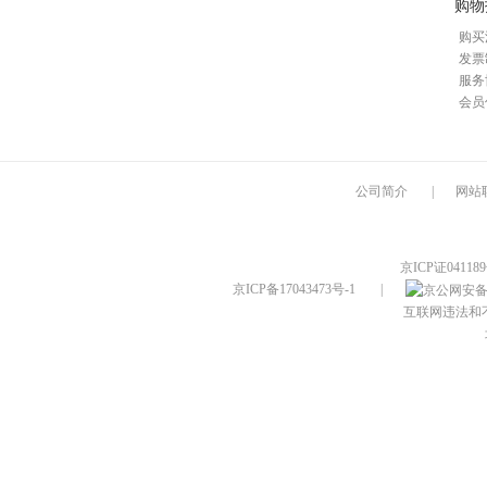
购物
购买
发票
服务
会员
公司简介
|
网站
京ICP证04118
京ICP备17043473号-1
|
互联网违法和不良