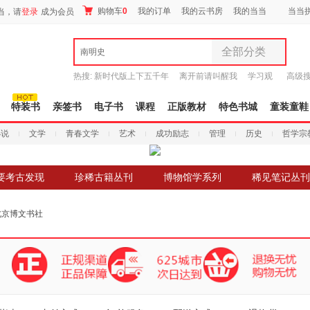
购物车
0
我的订单
我的云书房
我的当当
当当
当，请
登录
成为会员
全部分类
南明史
全部分类
热搜:
新时代版上下五千年
离开前请叫醒我
学习观
高级
尾品汇
有兽焉全集
唐诗三百首译注
9.9元包邮
图书
特装书
亲签书
电子书
课程
正版教材
特色书城
童装童鞋
电子书
小说
文学
青春文学
艺术
成功励志
管理
历史
哲学宗
音像
影视
时尚美妆
要考古发现
珍稀古籍丛刊
博物馆学系列
稀见笔记丛刊
母婴用品
玩具
北京博文书社
孕婴服饰
童装童鞋
家居日用
家具装饰
服装
鞋