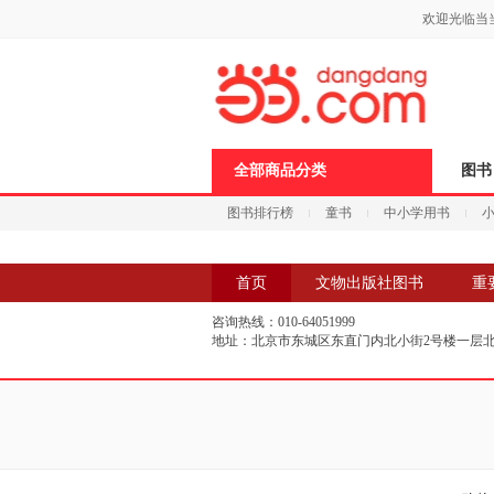
新
欢迎光临当
窗
口
打
开
无
障
碍
说
全部商品分类
图书
明
页
图书排行榜
童书
中小学用书
面,
按
科技
进口原版
电子书
Ctrl
加
首页
文物出版社图书
重
波
浪
咨询热线：010-64051999
键
地址：北京市东城区东直门内北小街2号楼一层
打
开
导
盲
模
式